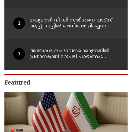
കാസര്‍കോട് പാണത്തൂര്‍
കുടുംബാരോഗ്യ കേന്ദ്രം അടച്ചുപൂട്ടി
മുഖ്യമന്ത്രി വി ഡി സതീശനെ വാട്‌സ്
ആപ്പ് ഗ്രൂപ്പില്‍ അധിക്ഷേപിച്ചെന്ന
പരാതി; കാലടി സ്വദേശിക്ക് എതിരെ
കേസ്
അയോധ്യ സംഭാവനക്കൊള്ളയില്‍
പ്രധാനമന്ത്രി മറുപടി പറയണം;
രാമനില്‍ വിശ്വസിക്കുന്ന
സാധാരണക്കാര്‍
ആശങ്കാകുലരാണെന്ന് ഖാര്‍ഗെ
Featured