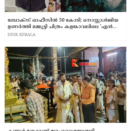
ബോക്സ് ഓഫീസിൽ 50 കോടി; നൊസ്റ്റാൾജിയ
ഉണർത്തി മമ്മൂട്ടി ചിത്രം കളങ്കാവലിലെ 'എൻ
വൈഗയ്' വീഡിയോ ഗാനം പുറത്ത് ..
DESK KERALA