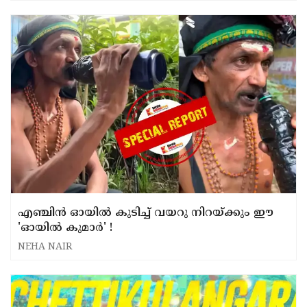
'ജീവിക്കുന്ന ദേവത പാരമ്പര്യം'
എഞ്ചിൻ ഓയിൽ കുടിച്ച് വയറു നിറയ്ക്കും ഈ
'ഓയിൽ കുമാർ' !
NEHA NAIR