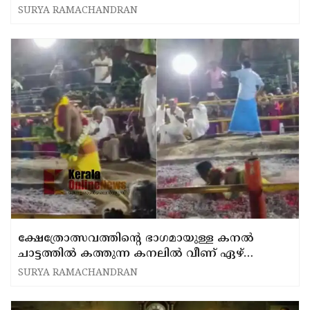
SURYA RAMACHANDRAN
ക്ഷേത്രോത്സവത്തിൻ്റെ ഭാഗമായുള്ള കനൽ
ചാട്ടത്തിൽ കത്തുന്ന കനലിൽ വീണ് ഏഴ്
വയസുകാരന് പൊള്ളലേറ്റു- വീഡിയോ
SURYA RAMACHANDRAN