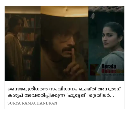
സൈജു ശ്രീധരൻ സംവിധാനം ചെയ്ത് അനുരാഗ്
കശ്യപ് അവതരിപ്പിക്കുന്ന 'ഫൂട്ടേജ്'; ട്രെയിലർ
പുറത്ത്
SURYA RAMACHANDRAN