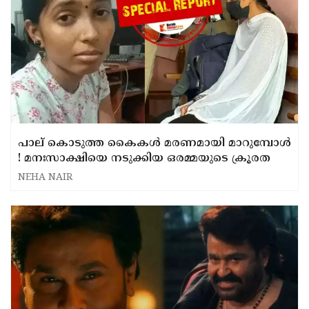
പാല് കൊടുത്ത കൈകൾ മരണമായി മാറുമ്പോൾ
! മനഃസാക്ഷിയെ നടുക്കിയ ഒരമ്മയുടെ ക്രൂരത
NEHA NAIR