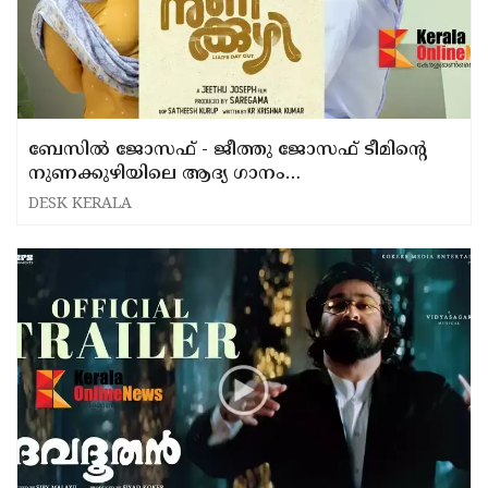
ബേസിൽ ജോസഫ് - ജീത്തു ജോസഫ് ടീമിന്റെ
നുണക്കുഴിയിലെ ആദ്യ ഗാനം
ഹല്ലേലൂയ...പുറത്തിറങ്ങി.
DESK KERALA