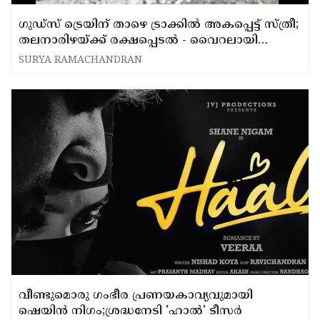
ഗുഡ്സ് ട്രെയിന് താഴെ ട്രാക്കിൽ അകപ്പെട്ട് സ്ത്രീ;
തലനാരിഴയ്ക്ക് രക്ഷപ്പെടൽ - വൈറലായി
വിഡിയോ
SURYA RAMACHANDRAN
വീണ്ടുമൊരു ഗംഭീര പ്രണയകാവ്യവുമായി
ഷെയിൻ നിഗം;ശ്രദ്ധനേടി 'ഹാൽ' ടീസർ