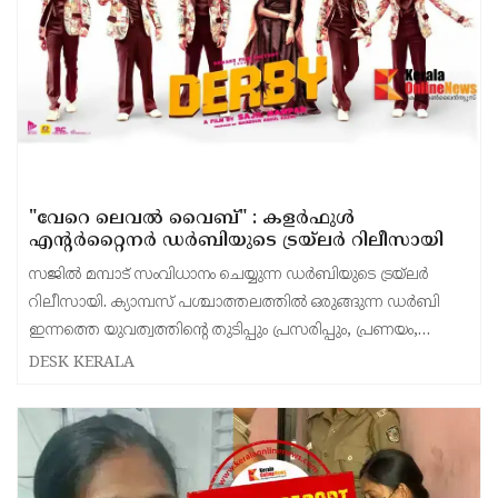
"വേറെ ലെവൽ വൈബ്" : കളർഫുൾ
എന്റർറ്റൈനർ ഡർബിയുടെ ട്രയ്ലർ റിലീസായി
സജിൽ മമ്പാട് സംവിധാനം ചെയ്യുന്ന ഡർബിയുടെ ട്രയ്ലർ
റിലീസായി. ക്യാമ്പസ് പശ്ചാത്തലത്തിൽ ഒരുങ്ങുന്ന ഡർബി
ഇന്നത്തെ യുവത്വത്തിന്റെ തുടിപ്പും പ്രസരിപ്പും, പ്രണയം,
ആക്ഷൻ, ഇമോഷൻ, ഫൺ എന്നിവ ചേർത്ത് അവതരിപ്പിക്ക
DESK KERALA