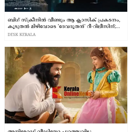
ബിഗ് സ്ക്രീനില്‍ വീണ്ടും ആ ക്ലാസിക് പ്രകടനം,
കൂടുതല്‍ മിഴിവോടെ 'ദേവദൂതന്‍' റീ-റിലീസിന്;
ജൂലൈ 26ന് തിയറ്ററുകളില്‍ എത്തും...
DESK KERALA