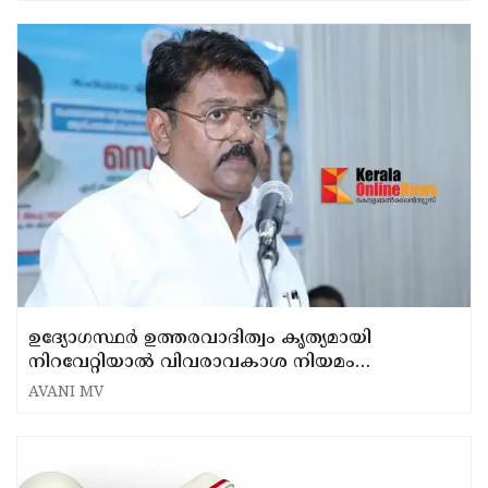
ഉദ്യോഗസ്ഥർ ഉത്തരവാദിത്വം കൃത്യമായി
നിറവേറ്റിയാൽ വിവരാവകാശ നിയമം
ആവശ്യമില്ല: ഗവ. ചീഫ് വിപ്പ് അപു ജോൺ
AVANI MV
ജോസഫ്