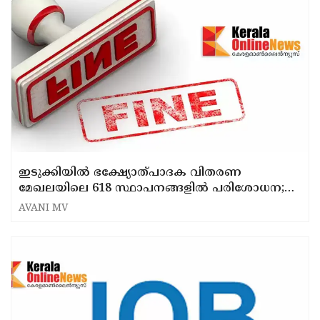
ഇടുക്കിയിൽ ഭക്ഷ്യോത്പാദക വിതരണ
മേഖലയിലെ 618 സ്ഥാപനങ്ങളിൽ പരിശോധന;
250500 രൂപ പിഴയീടാക്കി
AVANI MV