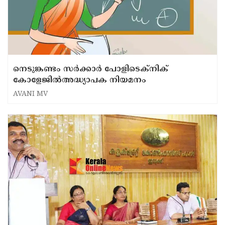
നെടുങ്കണ്ടം സർക്കാർ പോളിടെക്‌നിക്
കോളേജിൽഅദ്ധ്യാപക നിയമനം
AVANI MV