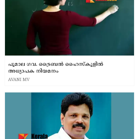
പൂമാല ഗവ. ട്രൈബൽ ഹൈസ്‌കൂളിൽ
അധ്യാപക നിയമനം
AVANI MV