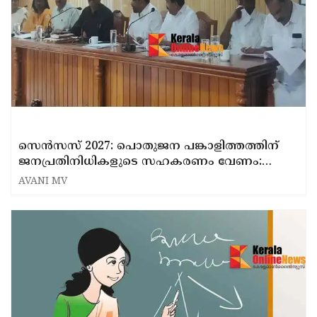
സെൻസസ് 2027: പൊതുജന പങ്കാളിത്തത്തിന്
ജനപ്രതിനിധികളുടെ സഹകരണം വേണം:
ഇടുക്കി ജില്ലാ കളക്ടർ
AVANI MV