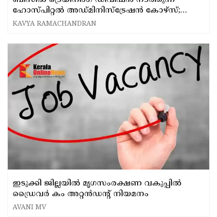
ബിസില്‍ ട്രെയിനിംഗ് ഡിവിഷന്‍ നടത്തുന്ന
ഹോസ്പിറ്റല്‍ അഡ്മിനിസ്ട്രേഷന്‍ കോഴ്‌സ്;
അപേക്ഷ ക്ഷണിച്ചു
KAVYA RAMACHANDRAN
ഇടുക്കി ജില്ലയിൽ മൃഗസംരക്ഷണ വകുപ്പിൽ
ഡ്രൈവർ കം അറ്റൻഡന്റ് നിയമനം
AVANI MV