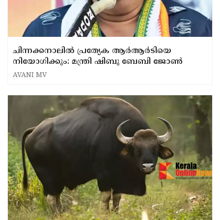
ചിന്നക്കനാലിൽ പ്രത്യേക ആർആർടിയെ
നിയോഗിക്കും: മന്ത്രി ഷിബു ബേബി ജോൺ
AVANI MV