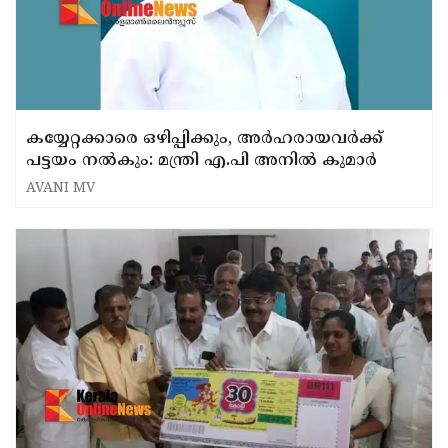
കയ്യേറ്റക്കാരെ ഒഴിപ്പിക്കും, അർഹരായവർക്ക്
പട്ടയം നൽകും: മന്ത്രി എ.പി അനിൽ കുമാർ
AVANI MV