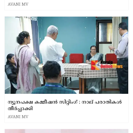
AVANI MV
ന്യൂനപക്ഷ കമ്മീഷൻ സിറ്റിംഗ് : നാല് പരാതികൾ
തീർപ്പാക്കി
AVANI MV