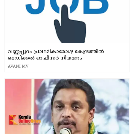
വണ്ണപ്പുറം പ്രാഥമികാരോഗ്യ കേന്ദ്രത്തിൽ
മെഡിക്കൽ ഓഫീസർ നിയമനം
AVANI MV