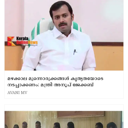
മഴക്കാല മുന്നൊരുക്കങ്ങൾ കൃത്യതയോടെ
നടപ്പാക്കണം: മന്ത്രി അനൂപ് ജേക്കബ്
AVANI MV