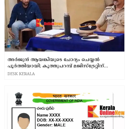
അര്‍ജുന്‍ ആയങ്കിയുടെ ചോദ്യം ചെയ്യല്‍
പൂര്‍ത്തിയായി; കൂത്തുപറമ്പ് മജിസ്ട്രേറ്റിന്
മുൻപില്‍ ഹാജരാക്കും
DESK KERALA