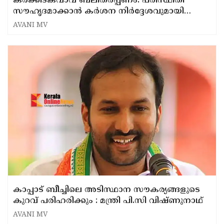
കർക്കിടകവാവ് ബലിതർപ്പണം: പരിസ്ഥിതി
സൗഹൃദമാക്കാൻ കർശന നിർദ്ദേശവുമായി
ശുചിത്വ മിഷൻ
AVANI MV
കാപ്പാട് ബീച്ചിലെ അടിസ്ഥാന സൗകര്യങ്ങളുടെ
കുറവ് പരിഹരിക്കും : മന്ത്രി പി.സി വിഷ്ണുനാഥ്
AVANI MV