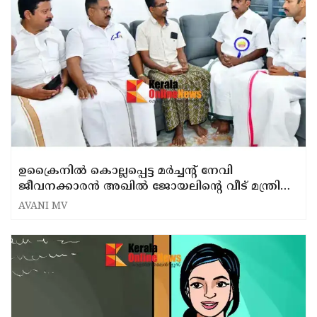
ഉക്രൈനിൽ കൊല്ലപ്പെട്ട മർച്ചന്റ് നേവി
ജീവനക്കാരൻ അഖിൽ ജോയലിന്റെ വീട് മന്ത്രി
അനൂപ് ജേക്കബ്ബ് സന്ദർശിച്ചു
AVANI MV