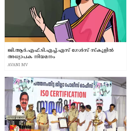
ജി.ആർ.എഫ്.ടി.എച്ച്.എസ് ഗേൾസ് സ്‌കൂളിൽ
അധ്യാപക നിയമനം
AVANI MV