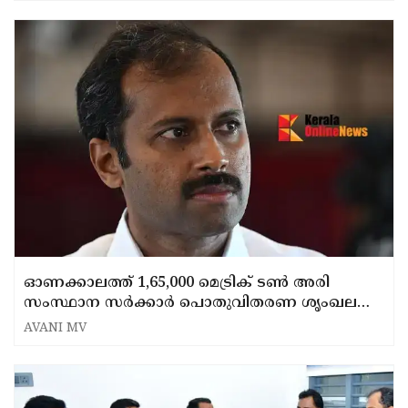
ഓണക്കാലത്ത് 1,65,000 മെട്രിക് ടൺ അരി
സംസ്ഥാന സർക്കാർ പൊതുവിതരണ ശൃംഖല
വഴി വിതരണം ചെയ്യും: ഭക്ഷ്യ പൊതു വിതരണ
AVANI MV
വകുപ്പ് മന്ത്രി അനൂപ് ജേക്കബ്