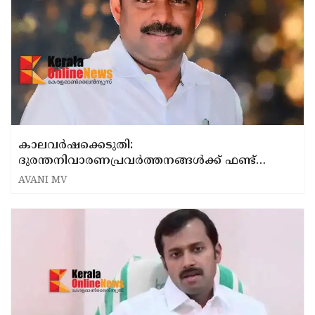
കാലവർഷക്കെടുതി:
ദുരന്തനിവാരണപ്രവർത്തനങ്ങൾക്ക് ഫണ്ട്
തടസ്സമില്ല: മന്ത്രി എം ലിജു
AVANI MV