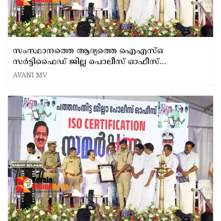
സംസ്ഥാനത്തെ ആദ്യത്തെ ഐഎസ്ഒ
സർട്ടിഫൈഡ് ജില്ല പൊലീസ് ഓഫീസ്
പത്തനംതിട്ടയിൽ
AVANI MV