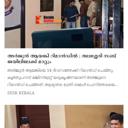
അര്‍ജുന്‍ ആയങ്കി റിമാന്‍ഡില്‍ ; തലശ്ശേരി സബ്
ജയിലിലേക്ക് മാറ്റും
അർജുൻ ആയങ്കിയെ 14 ദിവസത്തേക്ക് റിമാൻഡ് ചെയ്തു.
കൂത്തുപറമ്പ് മജിസ്ട്രേറ്റ് യദുകൃഷ്ണയാണ് അർജുനെ
റിമാൻഡ് ചെയ്തത്. ആഭ്യന്തര മന്ത്രി രമേശ് ചെന്നിത്തലയെ
ഭീഷണിപ്പെടുത്തിയെന്നാരോപിച്ച് ‌
DESK KERALA