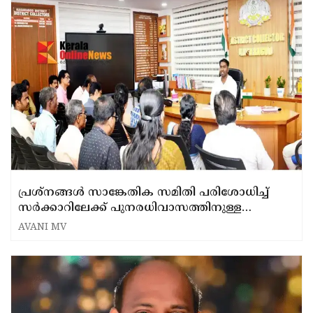
പ്രശ്നങ്ങൾ സാങ്കേതിക സമിതി പരിശോധിച്ച്
സർക്കാറിലേക്ക് പുനരധിവാസത്തിനുള്ള
പ്രൊപ്പോസൽ സമർപ്പിക്കും; കാസർ​ഗോട് ജില്ലാ
AVANI MV
കളക്ടർ