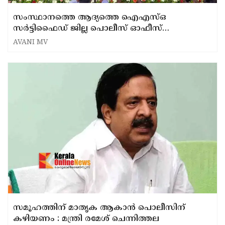
സംസ്ഥാനത്തെ ആദ്യത്തെ ഐഎസ്ഒ
സർട്ടിഫൈഡ് ജില്ല പൊലീസ് ഓഫീസ്
പത്തനംതിട്ടയിൽ
AVANI MV
സമൂഹത്തിന് മാതൃക ആകാൻ പൊലീസിന്
കഴിയണം : മന്ത്രി രമേശ് ചെന്നിത്തല