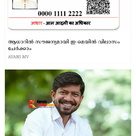
ആധാറിൽ സൗജന്യമായി ഇ-മെയിൽ വിലാസം
ചേർക്കാം
AVANI MV