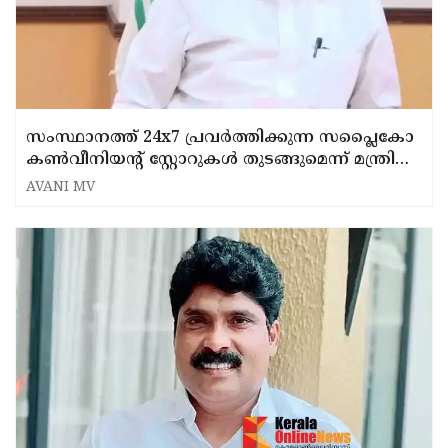
സംസ്ഥാനത്ത് 24x7 പ്രവർത്തിക്കുന്ന സപ്ലൈകോ
കൺവീനിയന്റ് സ്റ്റോറുകൾ തുടങ്ങുമെന്ന് മന്ത്രി
അനൂപ് ജേക്കബ്ബ്
AVANI MV