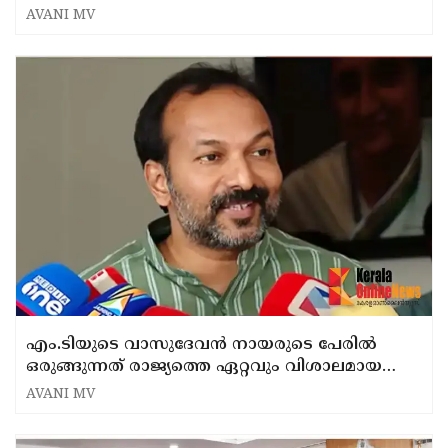
AVANI MV
എം.ടിയുടെ വാസുദേവൻ നായരുടെ പേരിൽ
ഒരുങ്ങുന്നത് രാജ്യത്തെ ഏറ്റവും വിശാലമായ
സാംസ്‌കാരിക പാർക്ക് : മന്ത്രി പി.സി
AVANI MV
വിഷ്ണുനാഥ്