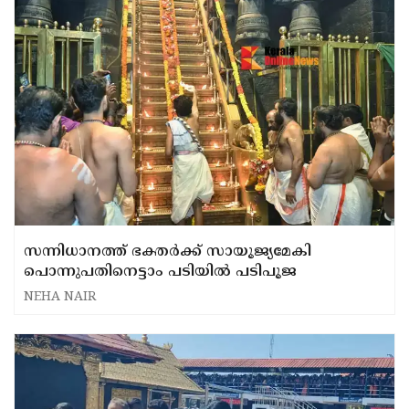
സന്നിധാനത്ത് ഭക്തർക്ക് സായൂജ്യമേകി
പൊന്നുപതിനെട്ടാം പടിയിൽ പടിപൂജ
NEHA NAIR