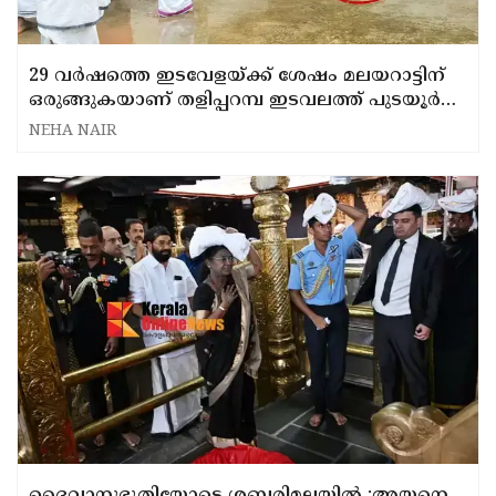
29 വർഷത്തെ ഇടവേളയ്ക്ക് ശേഷം മലയറാട്ടിന്
ഒരുങ്ങുകയാണ് തളിപ്പറമ്പ ഇടവലത്ത് പുടയൂർ
മന ; കെട്ടിയാടുന്നത് അപൂർവ്വങ്ങളായ
NEHA NAIR
മന്ത്രമൂർത്തികളുടെ തെയ്യക്കോലങ്ങൾ ;
അടയാളം കൊടുക്കൽ ചടങ്ങ് നടന്നു