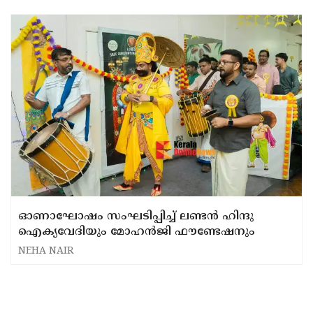
'ജീവിക്കുന്ന ദേവത പാരമ്പര്യം'
ഓണാഘോഷം സംഘടിപ്പിച്ച് ലണ്ടൻ ഹിന്ദു
ഐക്യവേദിയും മോഹൻജി ഫൗണ്ടേഷനും
NEHA NAIR