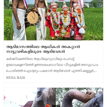
ആടിമാസത്തിലെ ആധികൾ അകറ്റാൻ
നാട്ടുവഴികളിലൂടെ ആടിവേടൻ
കർക്കിടകത്തിലെ ആധിയുംവ്യാധിയും ചെമ്പട്ട്
ഉടയാടകളണിഞ്ഞ് ഉത്തരമലബാറിലെ വീടുകളിൽ അനുഗ്രഹം
ചൊരിഞ്ഞ് ഐശ്വര്യം പകരാൻ ആടിവേടൻ എത്തി.കണ്ണൂർ,
കാസർകോഡ് ജില്ലകളിൽ കെട്ടിയാടുന്ന തെയ്യക്കോലമാണ്
NEHA NAIR
ആടിവേടൻ.