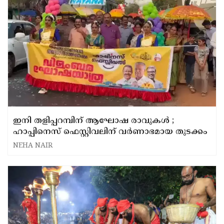
ഇനി തളിപ്പറമ്പിന് ആഘോഷ രാവുകൾ ;
ഹാപ്പിനെസ് ഫെസ്റ്റിവലിന് വർണാഭമായ തുടക്കം
NEHA NAIR