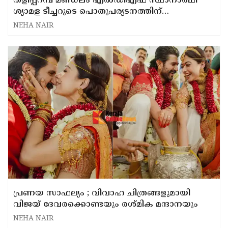
തളിപ്പറമ്പ് മണ്ഡലം എൽഡിഎഫ്‌ സ്ഥാനാർഥി
ശ്യാമള ടീച്ചറുടെ പൊതുപര്യടനത്തിന്
ആവേശകരമായ തുടക്കം
NEHA NAIR
പ്രണയ സാഫല്യം ; വിവാഹ ചിത്രങ്ങളുമായി
വിജയ് ദേവരക്കൊണ്ടയും രശ്മിക മന്ദാനയും
NEHA NAIR