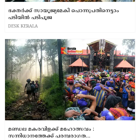
ഭക്തര്‍ക്ക് സായൂജ്യമേകി പൊന്നുപതിനെട്ടാം
പടിയില്‍ പടിപൂജ
DESK KERALA
മണ്ഡല മകരവിളക്ക് മഹോത്സവം :
സന്നിധാനത്തേക്ക് പരമ്പരാഗത