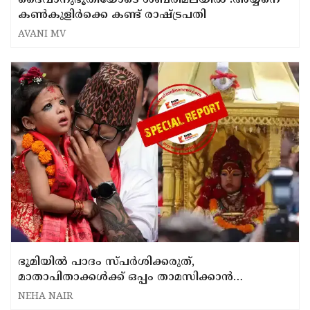
ദൈവാനുഭൂതിയോടെ ശബരിമലയിൽ :അയ്യനെ
കൺകുളിർക്കെ കണ്ട് രാഷ്ട്രപതി
AVANI MV
ഭൂമിയിൽ പാദം സ്പർശിക്കരുത്,
മാതാപിതാക്കൾക്ക് ഒപ്പം താമസിക്കാൻ
അനുവാദം ഇല്ല ; പുതിയ കുമാരിയായി രണ്ട്
NEHA NAIR
വയസുകാരി ; നേപ്പാളിലെ കൗതുകമായ