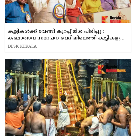
കുട്ടികള്‍ക്ക് വേണ്ടി കുറച്ച് മീശ പിരിച്ചു ;
കലോത്സവ സമാപന വേദിയിലെത്തി കുട്ടികളുടെ
കയ്യടി നേടി മോഹൻലാൽ
DESK KERALA