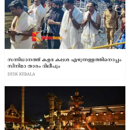
സന്നിധാനത്ത് കളഭ കലശ എഴുന്നള്ളത്തിനൊപ്പം
സിനിമാ താരം ദിലീപും
DESK KERALA