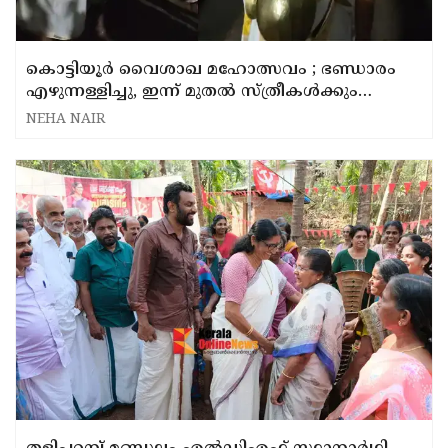
കൊട്ടിയൂർ വൈശാഖ മഹോത്സവം ; ഭണ്ഡാരം
എഴുന്നള്ളിച്ചു, ഇന്ന് മുതൽ സ്ത്രീകൾക്കും
ദർശനം നടത്താം
NEHA NAIR