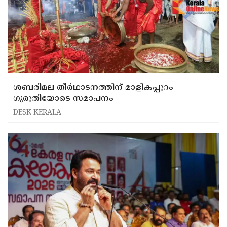
ശബരിമല തീര്‍ഥാടനത്തിന് മാളികപ്പുറം
ഗുരുതിയോടെ സമാപനം
DESK KERALA