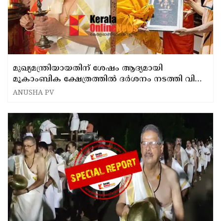
മുഖ്യമന്ത്രിയായതിന് ശേഷം ആദ്യമായി
മൂകാംബിക ക്ഷേത്രത്തിൽ ദർശനം നടത്തി വി
ഡി സതീശൻ
ANUSHA PV