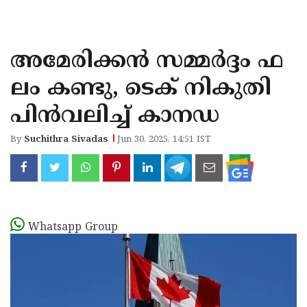
KOZHIKODE
WAYANAD
അമേരിക്കന്‍ സമ്മര്‍ദ്ദം ഫ
KANNUR
ലം കണ്ടു, ടെക് നികുതി
KASARAGOD
പിന്‍വലിച്ച് കാനഡ
By
Suchithra Sivadas
Jun 30, 2025, 14:51 IST
Whatsapp Group