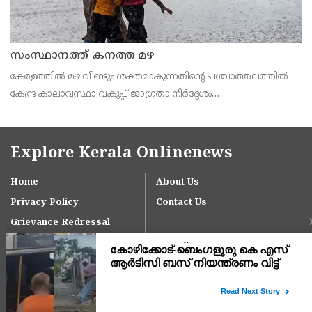
സംസ്ഥാനത്ത് കനത്ത മഴ
കേരളത്തിൽ മഴ വീണ്ടും ശക്തമാകുന്നതിന്റെ പശ്ചാത്തലത്തിൽ
കേന്ദ്ര കാലാവസ്ഥാ വകുപ്പ് ജാഗ്രതാ നിർദ്ദേശം
പുറപ്പെടുവിച്ചിരിക്കുകയാണ്. സംസ്ഥാനത്ത് ഓറഞ്ച് അലർട്ട്
പ്രഖ്യാപിച്ച
Explore Kerala Onlinenews
Home
About Us
Privacy Policy
Contact Us
Grievance Redressal