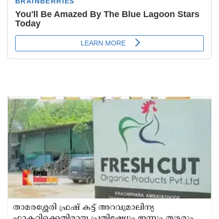
താമരശ്ശേരി ഫ്രഷ് കട്ട് അറവുമാലിന്യ
ഫാക്ടറിക്കെതിരായ പ്രതിഷേധം ഇന്നും തുടരും