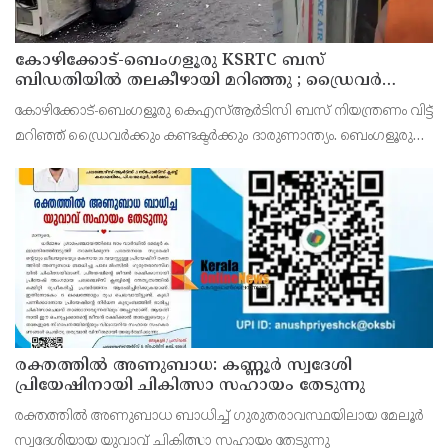
കോഴിക്കോട്-ബെംഗളൂരു KSRTC ബസ്
ബിഡതിയിൽ തലകീഴായി മറിഞ്ഞു ; ഡ്രെെവർക്കും
കണ്ടക്ടർക്കും ദാരുണാന്ത്യം, നിരവധി യാത്രക്കാർക്ക്
കോഴിക്കോട്-ബെംഗളൂരു കെഎസ്ആര്‍ടിസി ബസ് നിയന്ത്രണം വിട്ട്
പരിക്ക്
മറിഞ്ഞ് ഡ്രൈവര്‍ക്കും കണ്ടക്ടര്‍ക്കും ദാരുണാന്ത്യം. ബെംഗളൂരു
രാമനഗര ബിഡതിയില്‍ രാവിലെ 6.40നായിരുന്നു അപകടം.
നിയന്ത്രണം വിട്ട ബസ് സൂചനാ ബോര്‍ഡില
രക്തത്തിൽ അണുബാധ: കണ്ണൂർ സ്വദേശി
പ്രിയേഷിനായി ചികിത്സാ സഹായം തേടുന്നു
രക്തത്തിൽ അണുബാധ ബാധിച്ച് ഗുരുതരാവസ്ഥയിലായ മേലൂർ
സ്വദേശിയായ യുവാവ് ചികിത്സാ സഹായം തേടുന്നു