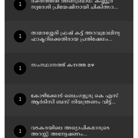
രക്തത്തിൽ അണുബാധ: കണ്ണൂർ
സ്വദേശി പ്രിയേഷിനായി ചികിത്സാ
സഹായം തേടുന്നു
താമരശ്ശേരി ഫ്രഷ് കട്ട് അറവുമാലിന്യ
ഫാക്ടറിക്കെതിരായ പ്രതിഷേധം
ഇന്നും തുടരും
സംസ്ഥാനത്ത് കനത്ത മഴ
കോഴിക്കോട്-ബെംഗളൂരു കെ എസ്
ആര്‍ടിസി ബസ് നിയന്ത്രണം വിട്ട്
തലകീഴായി മറിഞ്ഞു; ഡ്രൈവര്‍ക്കും
കണ്ടക്ടര്‍ക്കും ദാരുണാന്ത്യം
വടകരയിലെ അധ്യാപികമാരുടെ
അറസ്റ്റ്: അന്വേഷണം