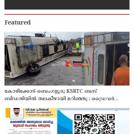
സംസ്ഥാനത്തിന് പുറത്തേയ്ക്ക്
Featured
കോഴിക്കോട്-ബെംഗളൂരു KSRTC ബസ്
ബിഡതിയിൽ തലകീഴായി മറിഞ്ഞു ; ഡ്രെെവർക്കും
കണ്ടക്ടർക്കും ദാരുണാന്ത്യം, നിരവധി യാത്രക്കാർക്ക്
പരിക്ക്