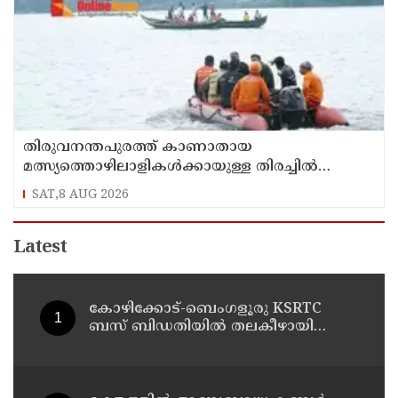
തിരുവനന്തപുരത്ത് കാണാതായ
മത്സ്യത്തൊഴിലാളികള്‍ക്കായുള്ള തിരച്ചില്‍
പുലര്‍ച്ചെ തുടങ്ങി
SAT,8 AUG 2026
Latest
കോഴിക്കോട്-ബെംഗളൂരു KSRTC
ബസ് ബിഡതിയിൽ തലകീഴായി
മറിഞ്ഞു ; ഡ്രെെവർക്കും
കണ്ടക്ടർക്കും ദാരുണാന്ത്യം, നിരവധി
യാത്രക്കാർക്ക് പരിക്ക്