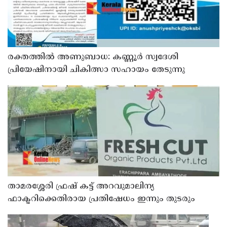
രക്തത്തിൽ അണുബാധ: കണ്ണൂർ സ്വദേശി
പ്രിയേഷിനായി ചികിത്സാ സഹായം തേടുന്നു
താമരശ്ശേരി ഫ്രഷ് കട്ട് അറവുമാലിന്യ
ഫാക്ടറിക്കെതിരായ പ്രതിഷേധം ഇന്നും തുടരും