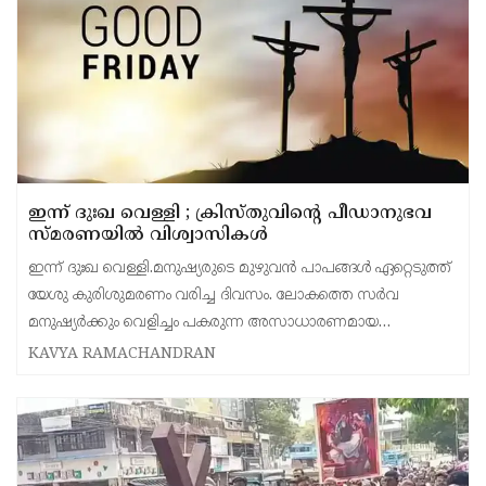
ഇന്ന് ദുഃഖ വെള്ളി ; ക്രിസ്തുവിൻ്റെ പീഡാനുഭവ
സ്മരണയിൽ വിശ്വാസികൾ
ഇന്ന് ദുഃഖ വെള്ളി.മനുഷ്യരുടെ മുഴുവൻ പാപങ്ങൾ ഏറ്റെടുത്ത്
യേശു കുരിശുമരണം വരിച്ച ദിവസം. ലോകത്തെ സർവ
മനുഷ്യർക്കും വെളിച്ചം പകരുന്ന അസാധാരണമായ
ത്യാഗത്തിന്റെ ഓർമ്മ പുതുക്കലാണ് ഈ ദിനം.വിവിധ
KAVYA RAMACHANDRAN
ദേവാലയങ്ങളിൽ ദു