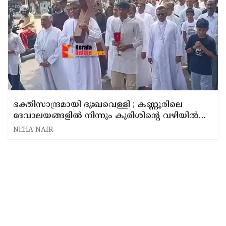
ഭക്തിസാന്ദ്രമായി ദുഃഖവെള്ളി ; കണ്ണൂരിലെ
ദേവാലയങ്ങളിൽ നിന്നും കുരിശിൻ്റെ വഴിയിൽ
ക്രൈസ്തവ വിശ്വാസികൾ
NEHA NAIR