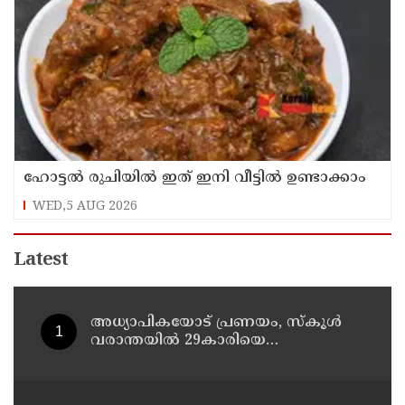
ഹോട്ടൽ രുചിയിൽ ഇത് ഇനി വീട്ടിൽ ഉണ്ടാക്കാം
WED,5 AUG 2026
Latest
അധ്യാപികയോട് പ്രണയം, സ്‌കൂള്‍
വരാന്തയില്‍ 29കാരിയെ
കുത്തിക്കൊന്ന് 21കാരന്‍, 30
സെക്കന്റില്‍ 34 തവണ കുത്തിയെന്ന്
പൊലീസ്