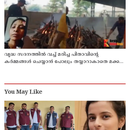
വൃദ്ധ സദനത്തില്‍ വച്ച് മരിച്ച പിതാവിന്റെ
കര്‍മ്മങ്ങള്‍ ചെയ്യാന്‍ പോലും തയ്യാറാകാതെ മക്കള്‍
; ചടങ്ങുകള്‍ വീഡിയോ കോളിലൂടെ ലൈവായി
കണ്ടു !
You May Like