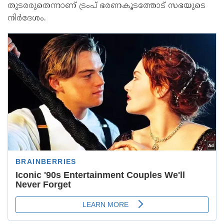
തുടരരുതെന്നാണ് ട്രംപ് ഭരണകൂടത്തോട് സഭയുടെ
നിര്‍ദേശം.