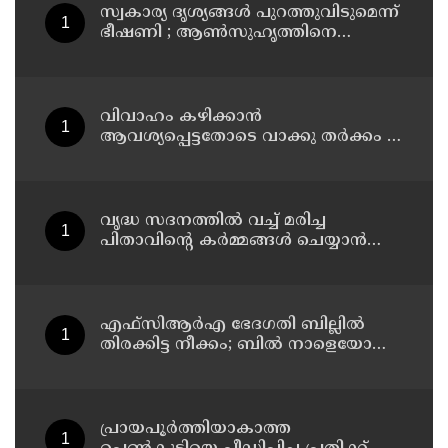
സ്വകാര്യ ദൃശ്യങ്ങള്‍ പുറത്തുവിടുമെന്ന്
ഭീഷണി ; ആണ്‍സുഹൃത്തിനെ
വിഡിയോ കോള്‍ ചെയ്ത് യുവതി
ജീവനൊടുക്കി
വിവാഹം കഴിക്കാന്‍
ആവശ്യപ്പെട്ടതോടെ വാക്കു തര്‍ക്കം ;
തൃശൂര്‍ ഹോട്ടലില്‍ നൃത്ത
അധ്യാപികയെ കഴുത്തുഞെരിച്ചു
കൊലപ്പെടുത്തി സുഹൃത്ത്
വൃദ്ധ സദനത്തില്‍ വച്ച് മരിച്ച
പിതാവിന്റെ കര്‍മ്മങ്ങള്‍ ചെയ്യാന്‍
പോലും തയ്യാറാകാതെ മക്കള്‍ ;
ചടങ്ങുകള്‍ വീഡിയോ കോളിലൂടെ
ലൈവായി കണ്ടു !
എഫ്‌സിആര്‍എ ഭേദഗതി ബില്ലില്‍
തിരക്കിട്ട നീക്കം; ബില്‍ നാളെയോ
മറ്റന്നാളോ കൊണ്ടുവന്നേക്കും
പ്രായപൂര്‍ത്തിയാകാത്ത