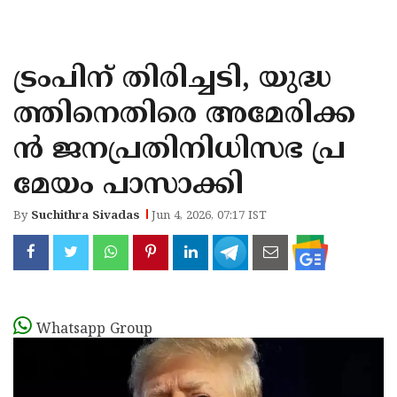
KOZHIKODE
WAYANAD
ട്രംപിന് തിരിച്ചടി, യുദ്ധ
KANNUR
ത്തിനെതിരെ അമേരിക്ക
KASARAGOD
ന്‍ ജനപ്രതിനിധിസഭ പ്ര
മേയം പാസാക്കി
By
Suchithra Sivadas
Jun 4, 2026, 07:17 IST
Whatsapp Group