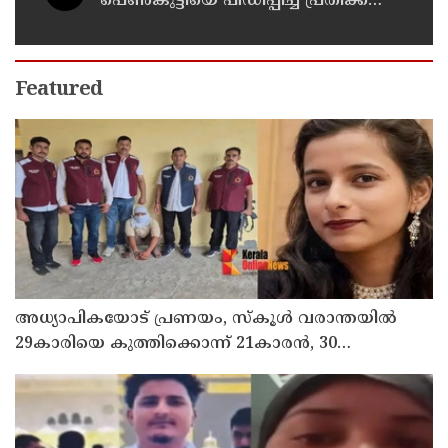
പെണ്‍കുട്ടിയെ പീഡിപ്പിച്ച പ്രതിക്ക്
ആറ് വര്‍ഷം കഠിനതടവും 60,000 രൂപ
പിഴയും
Featured
അധ്യാപികയോട് പ്രണയം, സ്‌കൂള്‍ വരാന്തയില്‍
29കാരിയെ കുത്തിക്കൊന്ന് 21കാരന്‍, 30
സെക്കന്റില്‍ 34 തവണ കുത്തിയെന്ന് പൊലീസ്