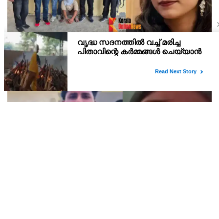
അധ്യാപികയോട് പ്രണയം, സ്‌കൂള്‍ വരാന്തയില്‍
29കാരിയെ കുത്തിക്കൊന്ന് 21കാരന്‍, 30
സെക്കന്റില്‍ 34 തവണ കുത്തിയെന്ന് പൊലീസ്
സംഭവ സ്ഥലത്ത് വച്ച് തന്നെ അധ്യാപിക കൊല്ലപ്പെടുകയായിരുന്നു.
സ്വകാര്യ ദൃശ്യങ്ങള്‍ പുറത്തുവിടുമെന്ന് ഭീഷണി ;
ആണ്‍സുഹൃത്തിനെ വിഡിയോ കോള്‍ ചെയ്ത്
യുവതി ജീവനൊടുക്കി
ഭീഷണി കടുത്തതോടെയാണ് ഫിര്‍ദോസ്, സൊഹൈലിനെ