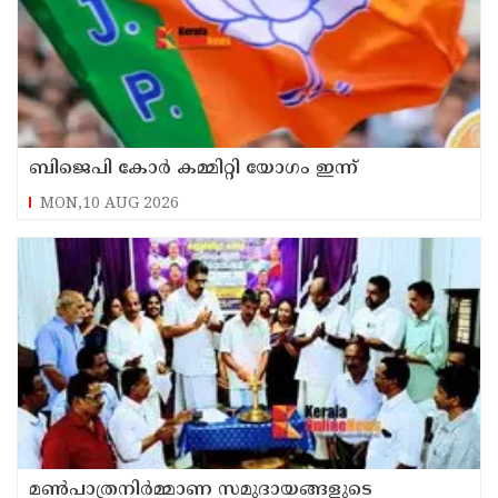
ബിജെപി കോർ കമ്മിറ്റി യോഗം ഇന്ന്
MON,10 AUG 2026
മൺപാത്രനിർമ്മാണ സമുദായങ്ങളുടെ