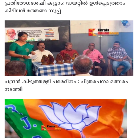
പ്രതിരോധശേഷി കൂട്ടാം; ഡയറ്റിൽ ഉൾപ്പെടുത്താം
കിടിലൻ മത്തങ്ങ സൂപ്പ്
ചന്ദ്രൻ കിഴുത്തള്ളി ചരമദിനം : ചിത്രരചനാ മത്സരം
നടത്തി