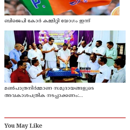
ബിജെപി കോർ കമ്മിറ്റി യോഗം ഇന്ന്
മൺപാത്രനിർമ്മാണ സമുദായങ്ങളുടെ
അവകാശപത്രിക നടപ്പാക്കണം:
മൺപാത്രനിർമ്മാണ സമുദായ സഭ
You May Like