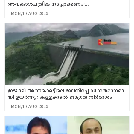
അവകാശപത്രിക നടപ്പാക്കണം:
മൺപാത്രനിർമ്മാണ സമുദായ സഭ
MON,10 AUG 2026
ഇ​ടു​ക്കി അ​ണ​​ക്കെ​ട്ടി​ലെ ജ​ല​നി​ര​പ്പ് 50 ശ​ത​മാ​ന​മാ​
യി ഉ​യ​ർ​ന്നു ; കള്ളക്കടൽ ജാഗ്രത നിർദേശം
MON,10 AUG 2026