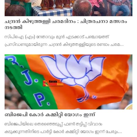
ചന്ദ്രൻ കിഴുത്തള്ളി ചരമദിനം : ചിത്രരചനാ മത്സരം
നടത്തി
സിപിഐ (എം) നേതാവും മുൻ എടക്കാട് പഞ്ചായത്ത്
പ്രസിഡണ്ടുമായിരുന്ന ചന്ദ്രൻ കിഴുത്തള്ളിയുടെ രണ്ടാം ചരമ
വാർഷികത്തോടനുബന്ധിച്ച് സിപിഐ എം എടക്കാട് നോർത്ത്
ലോക്കൽ കമ്മറ്റി
ബിജെപി കോർ കമ്മിറ്റി യോഗം ഇന്ന്
ബിജെപിയിലെ തെരഞ്ഞെടുപ്പ് ഫണ്ട് തട്ടിപ്പ് വിവാദം
കടുക്കുന്നതിനിടെ പാർട്ടി കോർ കമ്മിറ്റി യോഗം ഇന്ന് ചേരും.