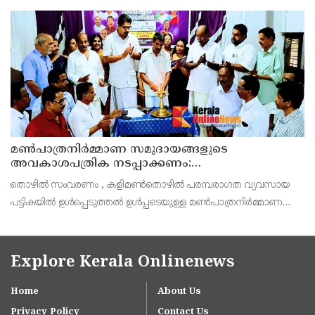
തട്ടിപ്പുമായി ബന്ധപ്പെട്ട തെളിവുകൾ പുറത്തുവന്നിട്ടും യോഗം
വിളിക്കാൻ മടിച്ചുനിന്ന നേതൃത്വം, മുത
മൺപാത്രനിർമ്മാണ സമുദായങ്ങളുടെ
അവകാശപത്രിക നടപ്പാക്കണം:
മൺപാത്രനിർമ്മാണ സമുദായ സഭ
തൊഴിൽ സംവരണം , കളിമൺതൊഴിൽ പരമ്പരാഗത വ്യവസായ
പട്ടികയിൽ ഉൾപ്പെടുത്തൽ ഉൾപ്പടെയുള്ള മൺപാത്രനിർമ്മാണ
സമുദായങ്ങളുടെ 21 ഇന അവകാശപത്രിക സർക്കാർ
നടപ്പിലാക്കണമെന്ന് കേരള മൺപാത്രനിർമ്മാണ സമുദായ
Explore Kerala Onlinenews
Home
About Us
Privacy Policy
Contact Us