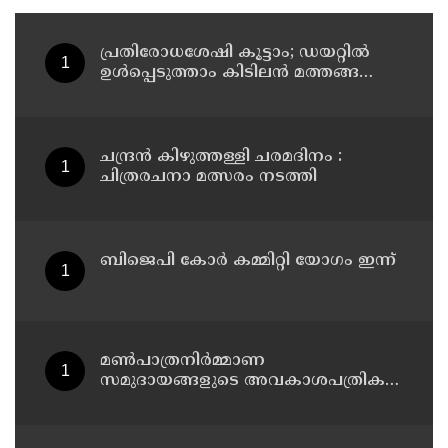
പ്രതിരോധശേഷി കൂട്ടാം; ഡയറ്റിൽ
ഉൾപ്പെടുത്താം കിടിലൻ മത്തങ്ങ
സൂപ്പ്
ചന്ദ്രൻ കിഴുത്തള്ളി ചരമദിനം :
ചിത്രരചനാ മത്സരം നടത്തി
ബിജെപി കോർ കമ്മിറ്റി യോഗം ഇന്ന്
മൺപാത്രനിർമ്മാണ
സമുദായങ്ങളുടെ അവകാശപത്രിക
നടപ്പാക്കണം: മൺപാത്രനിർമ്മാണ
സമുദായ സഭ