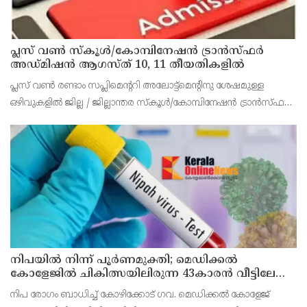
പ്ലസ് വൺ സ്‌കൂൾ/കോമ്പിനേഷൻ ട്രാൻസ്ഫർ
അഡ്മിഷൻ ആഗസ്ത് 10, 11 തീയതികളിൽ
പ്ലസ് വൺ രണ്ടാം സപ്ലിമെന്ററി അലോട്ട്‌മെന്റിനു ശേഷമുള്ള
ഒഴിവുകളിൽ ജില്ല / ജില്ലാന്തര സ്‌കൂൾ/കോമ്പിനേഷൻ ട്രാൻസ്ഫർ
അലോട്ട്‌മെന്റിനായി അപേക്ഷിക്കാനുള്ള അവസരം ആഗസ്റ്റ് 7 ന്
വൈകിട്ട് 4 മണി വരെ നൽകിയിരുന്നു
നിപയിൽ നിന്ന് പൂർണമുക്തി; മെഡിക്കൽ
കോളേജിൽ ചികിത്സയിലിരുന്ന 43കാരൻ വീട്ടിലേക്ക്
മടങ്ങി
നിപ രോഗം ബാധിച്ച് കോഴിക്കോട് ഗവ. മെഡിക്കൽ കോളേജ്