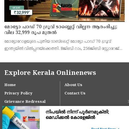
മോട്ടോ പാഡ് 70 ഗ്രൂവ് ടാബ്ലെറ്റ് വില്പന ആരംഭിച്ചു;
വില 32,999 രൂപ മുതൽ
മോട്ടോറോളയുടെ പുതിയ ടാബ്‌ലെറ്റ് മോട്ടോ പാഡ് 70 ഗ്രൂവ്
ഇന്ത്യയിൽ വിൽപ്പനയ്‌ക്കെത്തി. 8ജിബി റാം, 256ജിബി സ്റ്റോറേജ്
പതിപ്പിന് 36,999 രൂപയാണ് ലോഞ്ച് വില. ബാങ്ക് ഓഫറുകൾ
ഉൾപ്പെടെ 32,999 രൂപയാണ് ഫലപ്രദമായ
Explore Kerala Onlinenews
Home
About Us
Privacy Policy
Contact Us
Grievance Redressal