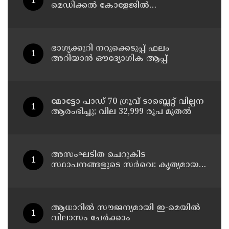
മെഡിക്കൽ കോളേജിൽ
ചികിത്സയിലിരുന്ന 43കാരൻ
വീട്ടിലേക്ക് മടങ്ങി
ഭാഗ്യക്കുറി നറുക്കെടുപ്പ് ഫലം
അറിയാൻ ഔദ്യോഗിക ആപ്പ്
മോട്ടോ പാഡ് 70 ഗ്രൂവ് ടാബ്ലെറ്റ് വില്പന
ആരംഭിച്ചു; വില 32,999 രൂപ മുതൽ
അസംഘടിത ചെറുകിട
സ്ഥാപനങ്ങളുടെ സർവെ: കൃത്യമായ
വിവരങ്ങൾ നൽകണമെന്ന് മുഖ്യമന്ത്രി
വി ഡി സതീശൻ
ആധാറിൽ സൗജന്യമായി ഇ-മെയിൽ
വിലാസം ചേർക്കാം