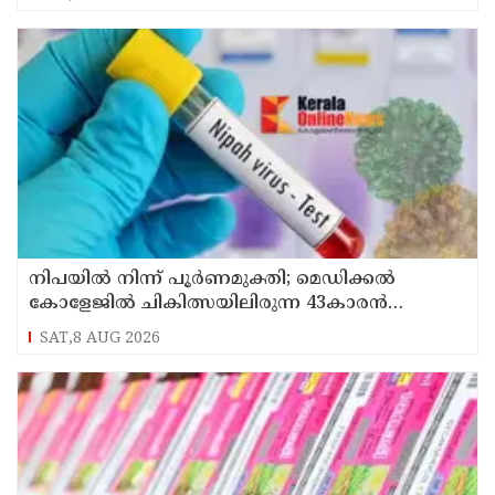
നിപയിൽ നിന്ന് പൂർണമുക്തി; മെഡിക്കൽ
കോളേജിൽ ചികിത്സയിലിരുന്ന 43കാരൻ
വീട്ടിലേക്ക് മടങ്ങി
SAT,8 AUG 2026