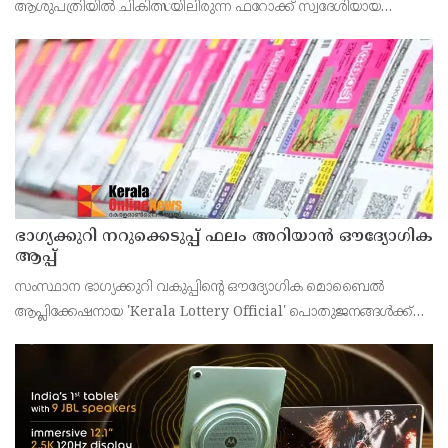
ആശുപത്രിയിൽ ചികിത്സയിലിരുന്ന ഫറോക്ക് സ്വദേശിയായ
43കാരനെ ഡിസ്ചാർജ് ചെയ്തു.
ഭാഗ്യക്കുറി നറുക്കെടുപ്പ് ഫലം അറിയാൻ ഔദ്യോഗിക
ആപ്പ്
സംസ്ഥാന ഭാഗ്യക്കുറി വകുപ്പിന്റെ ഔദ്യോഗിക മൊബൈൽ
ആപ്ലിക്കേഷനായ 'Kerala Lottery Official' പൊതുജനങ്ങൾക്ക്
ലഭ്യമാണെന്ന് കേരള സംസ്ഥാന ഭാഗ്യക്കുറി വകുപ്പ് ഡയറക്ടർ
അഞ്ജു കെ എസ് അറിയിച്ചു.