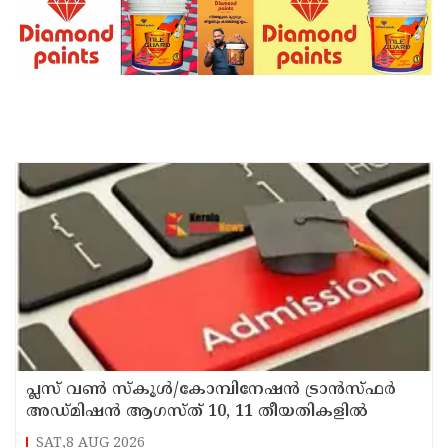
പ്ലസ് വൺ സ്‌കൂൾ/കോമ്പിനേഷൻ ട്രാൻസ്ഫർ
അഡ്മിഷൻ ആഗസ്ത് 10, 11 തീയതികളിൽ
SAT,8 AUG 2026