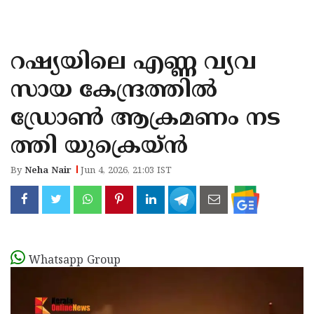
KOZHIKODE
WAYANAD
റഷ്യയിലെ എണ്ണ വ്യവ
KANNUR
സായ കേന്ദ്രത്തിൽ
KASARAGOD
ഡ്രോൺ ആക്രമണം നട
ത്തി യുക്രെയ്ൻ
By
Neha Nair
Jun 4, 2026, 21:03 IST
Whatsapp Group