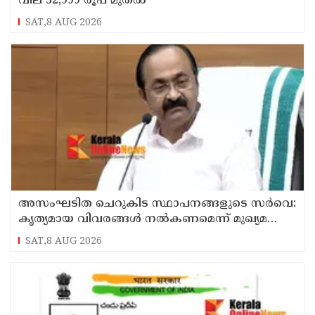
വില 32,999 രൂപ മുതൽ
SAT,8 AUG 2026
അസംഘടിത ചെറുകിട സ്ഥാപനങ്ങളുടെ സർവെ:
കൃത്യമായ വിവരങ്ങൾ നൽകണമെന്ന് മുഖ്യമന്ത്രി
വി ഡി സതീശൻ
SAT,8 AUG 2026