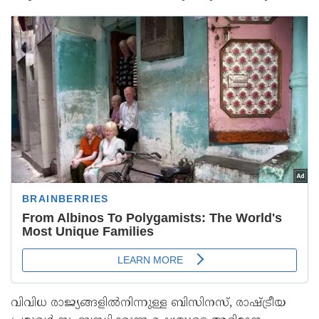
വിവിധ രാജ്യങ്ങളിൽനിന്നുള്ള ബിസിനസ്, രാഷ്ട്രീയ