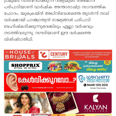
പ്രമുഖർ സംബന്ധിക്കുന്ന റഷ്യയുടെ അഭിമാന
പരിപാടിയാണ് വാർഷിക അന്താരാഷ്ട്ര സാമ്പത്തിക
ഫോറം. യുക്രെയ്ൻ അധിനിവേശത്തെ തുടർന്ന് നാല്
വർഷമായി പാശ്ചാത്യൻ രാജ്യങ്ങൾ പരിപാടി
ബഹിഷ്‍കരിക്കുന്നുവെങ്കിലും എല്ലാ വർഷവും
നടത്തിവരുന്നു. സൗദിയാണ് ഈ വർഷത്തെ
വിശിഷ്ടാതിഥി.