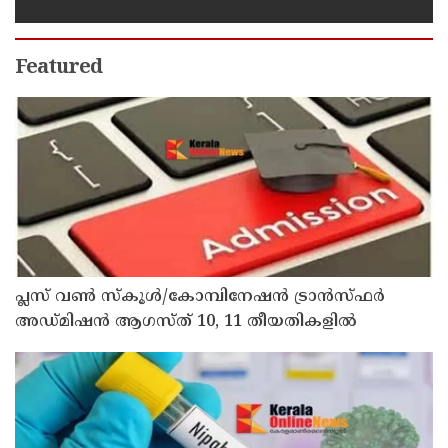
Featured
പ്ലസ് വൺ സ്‌കൂൾ/കോമ്പിനേഷൻ ട്രാൻസ്ഫർ
അഡ്മിഷൻ ആഗസ്ത് 10, 11 തീയതികളിൽ