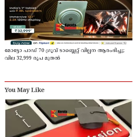
മോട്ടോ പാഡ് 70 ഗ്രൂവ് ടാബ്ലെറ്റ് വില്പന ആരംഭിച്ചു;
വില 32,999 രൂപ മുതൽ
You May Like