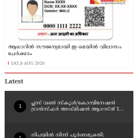
ആധാറിൽ സൗജന്യമായി ഇ-മെയിൽ വിലാസം
ചേർക്കാം
SAT,8 AUG 2026
Latest
പ്ലസ് വൺ സ്‌കൂൾ/കോമ്പിനേഷൻ
ട്രാൻസ്ഫർ അഡ്മിഷൻ ആഗസ്ത് 10,
11 തീയതികളിൽ
നിപയിൽ നിന്ന് പൂർണമുക്തി;