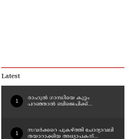
Latest
രാഹുല്‍ ഗാന്ധിയെ കുറ്റം
പറഞ്ഞാല്‍ ബിജെപിക്ക്
സുഖിക്കും ശശി തരൂരിന്
മറുപടിയുമായി കെ സി
വേണുഗോപാല്‍
സവര്‍ക്കറെ പുകഴ്ത്തി ചോദ്യാവലി
തയാറാക്കിയ അധ്യാപകന്