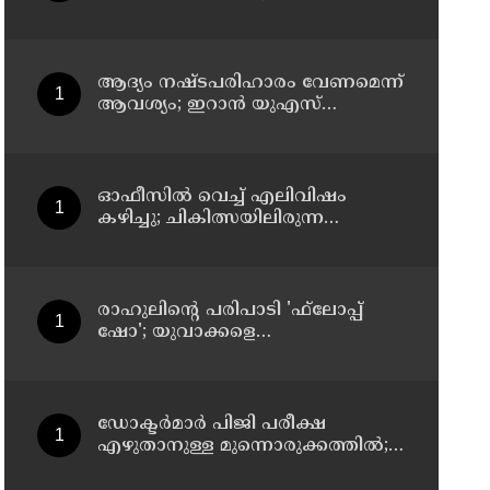
സസ്‌പെന്‍ഷന്‍
ആദ്യം നഷ്ടപരിഹാരം വേണമെന്ന്
ആവശ്യം; ഇറാന്‍ യുഎസ്
നയതന്ത്ര നീക്കങ്ങളില്‍
അനിശ്ചിതത്വം
ഓഫീസില്‍ വെച്ച് എലിവിഷം
കഴിച്ചു; ചികിത്സയിലിരുന്ന
കാസര്‍കോട് കളക്ടറേറ്റിലെ
സീനിയര്‍ ക്ലര്‍ക്ക് മരിച്ചു
രാഹുലിന്റെ പരിപാടി 'ഫ്‌ലോപ്പ്
ഷോ'; യുവാക്കളെ
തെറ്റിദ്ധരിപ്പിക്കുന്നുവെന്ന് യുപി
മന്ത്രി ഡാനിഷ് അന്‍സാരി
ഡോക്ടര്‍മാര്‍ പിജി പരീക്ഷ
എഴുതാനുള്ള മുന്നൊരുക്കത്തില്‍;
കാസര്‍കോട് പാണത്തൂര്‍