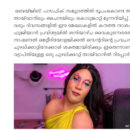
ബെയ്ജിങ്: പസഫിക് സമുദ്രത്തിൽ രൂപംകൊണ്ട അതി
തായ്‌വാനിലും ചൈനയിലും കൊടുങ്കാറ്റ് മുന്നറിയിപ്പ
വരും ദിവസങ്ങളിൽ ഈ മേഖലകളിൽ കനത്ത നാശം വ
ഫുജിയാൻ പ്രവിശ്യയിൽ ശനിയാഴ്ച വൈകുന്നേരത്ത
നാഷണൽ മെറ്റീരിയോളജിക്കൽ സെന്ററിന്റെ പ്രവചനം.
ചുഴലിക്കാറ്റിനേക്കാൾ ശക്തമായിരിക്കും ഇതെന്ന
വ്യാപ്തിയുള്ള ഒരു ചുഴലിക്കാറ്റ് തായ്‌വാനിൽ റിപ്പോർട