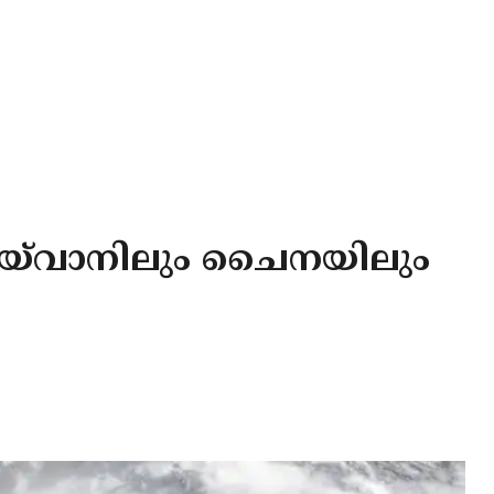
 തായ്‌വാനിലും ചൈനയിലും