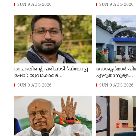
അധ്യാപകന് സസ്‌പെന്‍ഷന്‍
യുഎസ് നയതന്ത്ര
SUN,9 AUG 2026
SUN,9 AUG 2026
അനിശ്ചിതത്വം
രാഹുലിന്റെ പരിപാടി 'ഫ്‌ലോപ്പ്
ഡോക്ടര്‍മാര്‍ പ
ഷോ'; യുവാക്കളെ
എഴുതാനുള്ള
തെറ്റിദ്ധരിപ്പിക്കുന്നുവെന്ന് യുപി
മുന്നൊരുക്കത്തില
SUN,9 AUG 2026
SUN,9 AUG 2026
മന്ത്രി ഡാനിഷ് അന്‍സാരി
കാസര്‍കോട് പാ
കുടുംബാരോഗ്യ ക
അടച്ചുപൂട്ടി