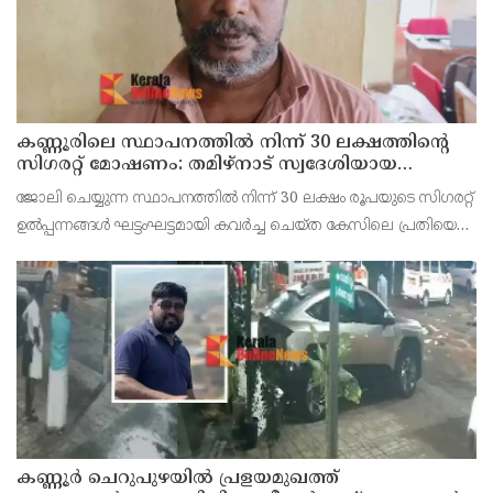
കണ്ണൂരിലെ സ്ഥാപനത്തിൽ നിന്ന് 30 ലക്ഷത്തിന്റെ
സിഗരറ്റ് മോഷണം: തമിഴ്‌നാട് സ്വദേശിയായ
സെയിൽസ്മാൻ തെങ്കാശിയിൽ പിടിയിൽ
ജോലി ചെയ്യുന്ന സ്ഥാപനത്തിൽ നിന്ന് 30 ലക്ഷം രൂപയുടെ സിഗരറ്റ്
ഉൽപ്പന്നങ്ങൾ ഘട്ടംഘട്ടമായി കവർച്ച ചെയ്ത കേസിലെ പ്രതിയെ
കണ്ണൂർ ടൗൺ പോലീസ് അറസ്റ്റ് ചെയ്തു. തമിഴ്‌നാട് വിരുതുനഗർ
സ്വദേശിയായ വേൽമുരുകൻ (40) ആണ
കണ്ണൂർ ചെറുപുഴയിൽ പ്രളയമുഖത്ത്