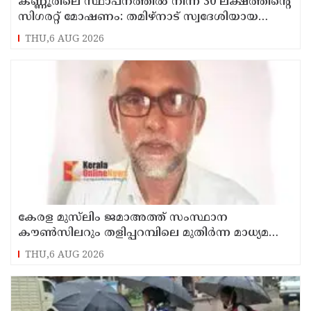
കണ്ണൂരിലെ സ്ഥാപനത്തിൽ നിന്ന് 30 ലക്ഷത്തിന്റെ
സിഗരറ്റ് മോഷണം: തമിഴ്‌നാട് സ്വദേശിയായ
സെയിൽസ്മാൻ തെങ്കാശിയിൽ പിടിയിൽ
THU,6 AUG 2026
കേരള മുസ്‌ലിം ജമാഅത്ത് സംസ്ഥാന
കൗൺസിലറും തളിപ്പറമ്പിലെ മുതിർന്ന മാധ്യമ
പ്രവർത്തകനുമായ ബി എ അലി മൊഗ്രാൽ
THU,6 AUG 2026
നിര്യാതനായി