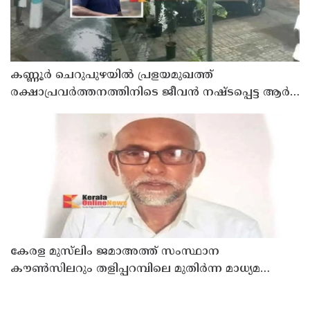
കണ്ണൂർ ചെറുപുഴയിൽ പ്രളയമുഖത്ത്
രക്ഷാപ്രവർത്തനത്തിനിടെ ജീവൻ നഷ്ടപ്പെട്ട ആർ.
രാജേഷിൻ്റെ ഭൗതിക ശരീരത്തോട് അനാദരവ്
കാണിച്ചതായി ആരോപണം
കേരള മുസ്‌ലിം ജമാഅത്ത് സംസ്ഥാന
കൗൺസിലറും തളിപ്പറമ്പിലെ മുതിർന്ന മാധ്യമ
പ്രവർത്തകനുമായ ബി എ അലി മൊഗ്രാൽ
നിര്യാതനായി