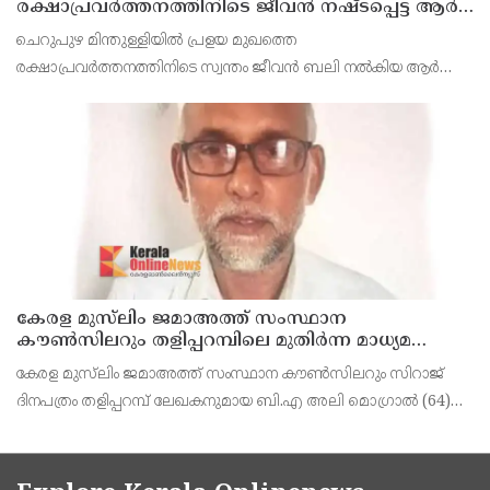
രക്ഷാപ്രവർത്തനത്തിനിടെ ജീവൻ നഷ്ടപ്പെട്ട ആർ.
രാജേഷിൻ്റെ ഭൗതിക ശരീരത്തോട് അനാദരവ്
ചെറുപുഴ മിന്തുള്ളിയിൽ പ്രളയ മുഖത്തെ
കാണിച്ചതായി ആരോപണം
രക്ഷാപ്രവർത്തനത്തിനിടെ സ്വന്തം ജീവൻ ബലി നൽകിയ ആർ
രാജേഷിനോട് അനാദരവ് കാണിച്ചതായി ആരോപണം. രാജേഷിന്റെ
മൃതദേഹം തിരുവനന്തപുരത്തെ
കേരള മുസ്‌ലിം ജമാഅത്ത് സംസ്ഥാന
കൗൺസിലറും തളിപ്പറമ്പിലെ മുതിർന്ന മാധ്യമ
പ്രവർത്തകനുമായ ബി എ അലി മൊഗ്രാൽ
കേരള മുസ്‌ലിം ജമാഅത്ത് സംസ്ഥാന കൗൺസിലറും സിറാജ്
നിര്യാതനായി
ദിനപത്രം തളിപ്പറമ്പ് ലേഖകനുമായ ബി.എ അലി മൊഗ്രാൽ (64)
അന്തരിച്ചു. തളിപ്പറമ്പ് പ്രസ്‌ ഫോറം പ്രസിഡൻ്റ്, കേരള മുസ്‌ലിം
ജമാഅത്ത് ജില്ലാ സെക്രട്ടറി, എസ്.വൈ.എ