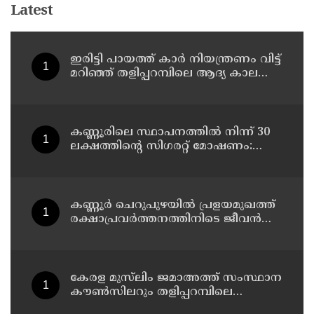
Latest
ഇരിട്ടി പായത്ത് കാർ നിയന്ത്രണം വിട്ട്
മറിഞ്ഞ് തളിപ്പറമ്പിലെ ആദ്യ കാല
കോണ്‍ഗ്രസ് നേതാവ് മരിച്ചു
കണ്ണൂരിലെ സ്ഥാപനത്തിൽ നിന്ന് 30
ലക്ഷത്തിന്റെ സിഗരറ്റ് മോഷണം:
തമിഴ്‌നാട് സ്വദേശിയായ
സെയിൽസ്മാൻ തെങ്കാശിയിൽ
പിടിയിൽ
കണ്ണൂർ ചെറുപുഴയിൽ പ്രളയമുഖത്ത്
രക്ഷാപ്രവർത്തനത്തിനിടെ ജീവൻ
നഷ്ടപ്പെട്ട ആർ. രാജേഷിൻ്റെ ഭൗതിക
ശരീരത്തോട് അനാദരവ്
കാണിച്ചതായി ആരോപണം
കേരള മുസ്‌ലിം ജമാഅത്ത് സംസ്ഥാന
കൗൺസിലറും തളിപ്പറമ്പിലെ
മുതിർന്ന മാധ്യമ പ്രവർത്തകനുമായ