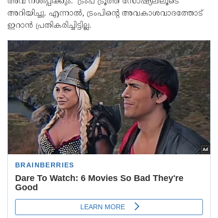
അവ നശിപ്പിക്കും.' ട്രംപ് ട്രൂത്ത് സോഷ്യലിലൂടെ
അറിയിച്ചു. എന്നാൽ, ട്രംപിന്റെ അവകാശവാദത്തോട്
ഇറാൻ പ്രതികരിച്ചിട്ടില്ല.