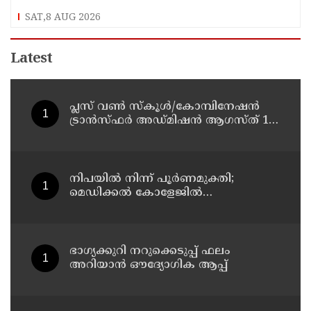
SAT,8 AUG 2026
Latest
പ്ലസ് വൺ സ്‌കൂൾ/കോമ്പിനേഷൻ
ട്രാൻസ്ഫർ അഡ്മിഷൻ ആഗസ്ത് 10,
11 തീയതികളിൽ
നിപയിൽ നിന്ന് പൂർണമുക്തി;
മെഡിക്കൽ കോളേജിൽ
ചികിത്സയിലിരുന്ന 43കാരൻ
വീട്ടിലേക്ക് മടങ്ങി
ഭാഗ്യക്കുറി നറുക്കെടുപ്പ് ഫലം
അറിയാൻ ഔദ്യോഗിക ആപ്പ്