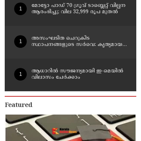
മോട്ടോ പാഡ് 70 ഗ്രൂവ് ടാബ്ലെറ്റ് വില്പന
ആരംഭിച്ചു; വില 32,999 രൂപ മുതൽ
അസംഘടിത ചെറുകിട
സ്ഥാപനങ്ങളുടെ സർവെ: കൃത്യമായ
വിവരങ്ങൾ നൽകണമെന്ന് മുഖ്യമന്ത്രി
വി ഡി സതീശൻ
ആധാറിൽ സൗജന്യമായി ഇ-മെയിൽ
വിലാസം ചേർക്കാം
Featured