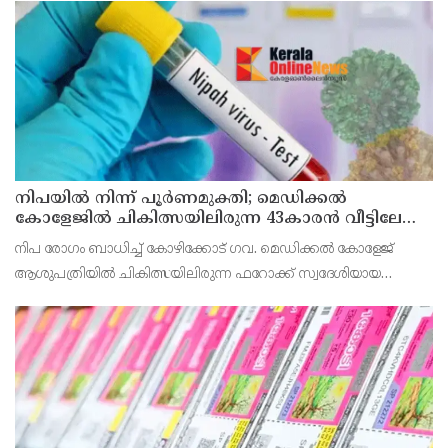
വൈകിട്ട് 4 മണി വരെ നൽകിയിരുന്നു
നിപയിൽ നിന്ന് പൂർണമുക്തി; മെഡിക്കൽ
കോളേജിൽ ചികിത്സയിലിരുന്ന 43കാരൻ വീട്ടിലേക്ക്
മടങ്ങി
നിപ രോഗം ബാധിച്ച് കോഴിക്കോട് ഗവ. മെഡിക്കൽ കോളേജ്
ആശുപത്രിയിൽ ചികിത്സയിലിരുന്ന ഫറോക്ക് സ്വദേശിയായ
43കാരനെ ഡിസ്ചാർജ് ചെയ്തു.