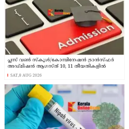
പ്ലസ് വൺ സ്‌കൂൾ/കോമ്പിനേഷൻ ട്രാൻസ്ഫർ
അഡ്മിഷൻ ആഗസ്ത് 10, 11 തീയതികളിൽ
SAT,8 AUG 2026