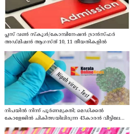
പ്ലസ് വൺ സ്‌കൂൾ/കോമ്പിനേഷൻ ട്രാൻസ്ഫർ
അഡ്മിഷൻ ആഗസ്ത് 10, 11 തീയതികളിൽ
നിപയിൽ നിന്ന് പൂർണമുക്തി; മെഡിക്കൽ
കോളേജിൽ ചികിത്സയിലിരുന്ന 43കാരൻ വീട്ടിലേക്ക്
മടങ്ങി