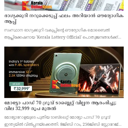
ഭാഗ്യക്കുറി നറുക്കെടുപ്പ് ഫലം അറിയാൻ ഔദ്യോഗിക
ആപ്പ്
സംസ്ഥാന ഭാഗ്യക്കുറി വകുപ്പിന്റെ ഔദ്യോഗിക മൊബൈൽ
ആപ്ലിക്കേഷനായ 'Kerala Lottery Official' പൊതുജനങ്ങൾക്ക്
ലഭ്യമാണെന്ന് കേരള സംസ്ഥാന ഭാഗ്യക്കുറി വകുപ്പ് ഡയറക്ടർ
അഞ്ജു കെ എസ് അറിയിച്ചു.
മോട്ടോ പാഡ് 70 ഗ്രൂവ് ടാബ്ലെറ്റ് വില്പന ആരംഭിച്ചു;
വില 32,999 രൂപ മുതൽ
മോട്ടോറോളയുടെ പുതിയ ടാബ്‌ലെറ്റ് മോട്ടോ പാഡ് 70 ഗ്രൂവ്
ഇന്ത്യയിൽ വിൽപ്പനയ്‌ക്കെത്തി. 8ജിബി റാം, 256ജിബി സ്റ്റോറേജ്