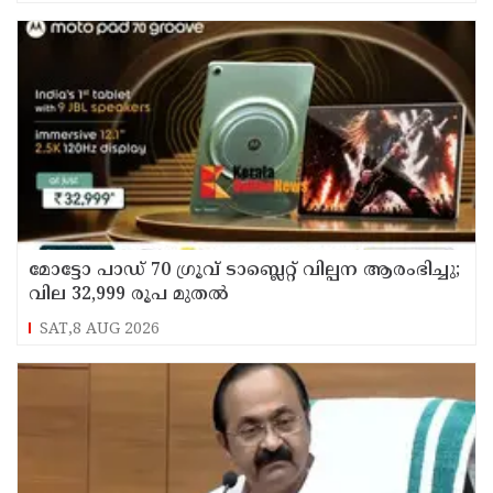
മോട്ടോ പാഡ് 70 ഗ്രൂവ് ടാബ്ലെറ്റ് വില്പന ആരംഭിച്ചു;
വില 32,999 രൂപ മുതൽ
SAT,8 AUG 2026