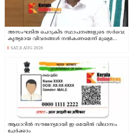
അസംഘടിത ചെറുകിട സ്ഥാപനങ്ങളുടെ സർവെ:
കൃത്യമായ വിവരങ്ങൾ നൽകണമെന്ന് മുഖ്യമന്ത്രി
വി ഡി സതീശൻ
SAT,8 AUG 2026
ആധാറിൽ സൗജന്യമായി ഇ-മെയിൽ വിലാസം
ചേർക്കാം