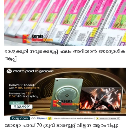
ഭാഗ്യക്കുറി നറുക്കെടുപ്പ് ഫലം അറിയാൻ ഔദ്യോഗിക
ആപ്പ്
മോട്ടോ പാഡ് 70 ഗ്രൂവ് ടാബ്ലെറ്റ് വില്പന ആരംഭിച്ചു;