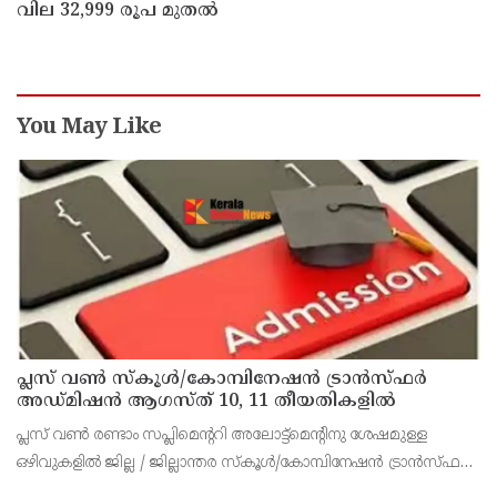
വില 32,999 രൂപ മുതൽ
You May Like
പ്ലസ് വൺ സ്‌കൂൾ/കോമ്പിനേഷൻ ട്രാൻസ്ഫർ
അഡ്മിഷൻ ആഗസ്ത് 10, 11 തീയതികളിൽ
പ്ലസ് വൺ രണ്ടാം സപ്ലിമെന്ററി അലോട്ട്‌മെന്റിനു ശേഷമുള്ള
ഒഴിവുകളിൽ ജില്ല / ജില്ലാന്തര സ്‌കൂൾ/കോമ്പിനേഷൻ ട്രാൻസ്ഫർ
അലോട്ട്‌മെന്റിനായി അപേക്ഷിക്കാനുള്ള അവസരം ആഗസ്റ്റ് 7 ന്