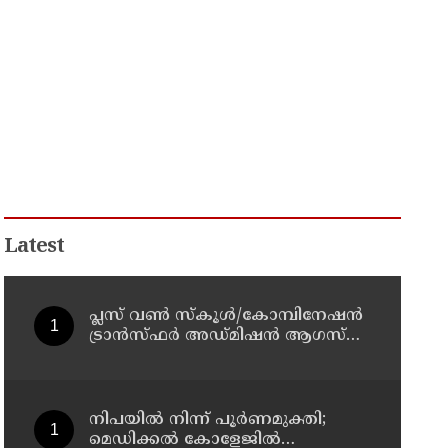
Latest
പ്ലസ് വൺ സ്‌കൂൾ/കോമ്പിനേഷൻ
ട്രാൻസ്ഫർ അഡ്മിഷൻ ആഗസ്ത്
10, 11 തീയതികളിൽ
നിപയിൽ നിന്ന് പൂർണമുക്തി;
മെഡിക്കൽ കോളേജിൽ