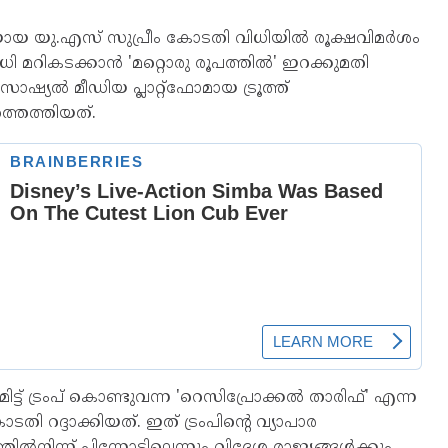
ടിയായ യു.എസ് സുപ്രീം കോടതി വിധിയിൽ രൂക്ഷവിമർശം
വിധി മറികടക്കാൻ 'മറ്റൊരു രൂപത്തിൽ' ഇറക്കുമതി
െ സോഷ്യൽ മീഡിയ പ്ലാറ്റ്‌ഫോമായ ട്രൂത്ത്
തെത്തിയത്.
ിട്ട് ട്രംപ് കൊണ്ടുവന്ന 'റെസിപ്രോക്കൽ താരിഫ്' എന്ന
റദ്ദാക്കിയത്. ഇത് ട്രംപിന്റെ വ്യാപാര
ൽനിന്ന് പിന്നോട്ടില്ലെന്നും വിദേശ രാജ്യങ്ങൾക്കും