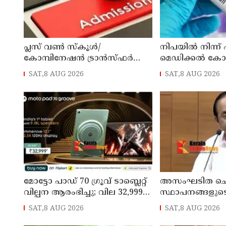
പ്ലസ് വൺ സ്‌കൂൾ/
നിപയിൽ നിന്ന്
കോമ്പിനേഷൻ ട്രാൻസ്ഫർ
മെഡിക്കൽ ക
അഡ്മിഷൻ ആഗസ്ത് 10, 11
ചികിത്സയിലിരു
SAT,8 AUG 2026
SAT,8 AUG 2026
തീയതികളിൽ
വീട്ടിലേക്ക് മടങ്ങ
മോട്ടോ പാഡ് 70 ഗ്രൂവ് ടാബ്ലെറ്റ്
അസംഘടിത ചെ
വില്പന ആരംഭിച്ചു; വില 32,999
സ്ഥാപനങ്ങളുട
രൂപ മുതൽ
കൃത്യമായ വിവ
SAT,8 AUG 2026
SAT,8 AUG 2026
നൽകണമെന്ന് മുഖ
ഡി സതീശൻ