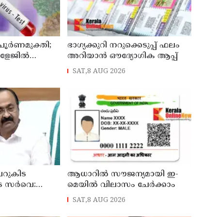
 പൂർണമുക്തി;
ഭാഗ്യക്കുറി നറുക്കെടുപ്പ് ഫലം
ോളേജിൽ
അറിയാൻ ഔദ്യോഗിക ആപ്പ്
ന്ന 43കാരൻ
SAT,8 AUG 2026
ി
റുകിട
ആധാറിൽ സൗജന്യമായി ഇ-
െ സർവെ:
മെയിൽ വിലാസം ചേർക്കാം
രങ്ങൾ
SAT,8 AUG 2026
്യമന്ത്രി വി