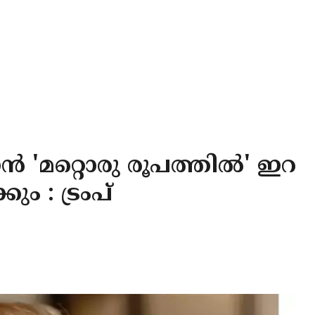
ൻ 'മറ്റൊരു രൂപത്തിൽ' ഇറ
ും : ട്രംപ്