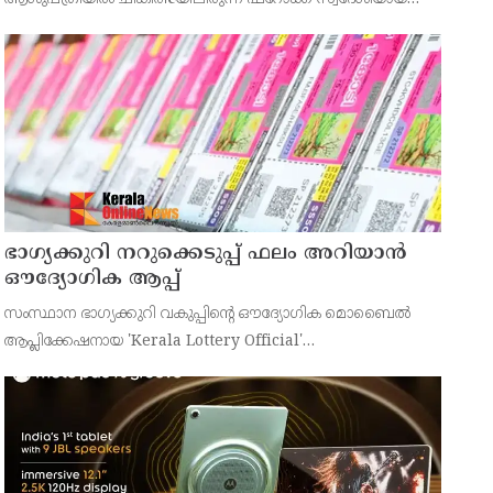
43കാരനെ ഡിസ്ചാർജ് ചെയ്തു.
ഭാഗ്യക്കുറി നറുക്കെടുപ്പ് ഫലം അറിയാൻ
ഔദ്യോഗിക ആപ്പ്
സംസ്ഥാന ഭാഗ്യക്കുറി വകുപ്പിന്റെ ഔദ്യോഗിക മൊബൈൽ
ആപ്ലിക്കേഷനായ 'Kerala Lottery Official'
പൊതുജനങ്ങൾക്ക് ലഭ്യമാണെന്ന് കേരള സംസ്ഥാന
ഭാഗ്യക്കുറി വകുപ്പ് ഡയറക്ടർ അഞ്ജു കെ എസ് അറിയിച്ചു.