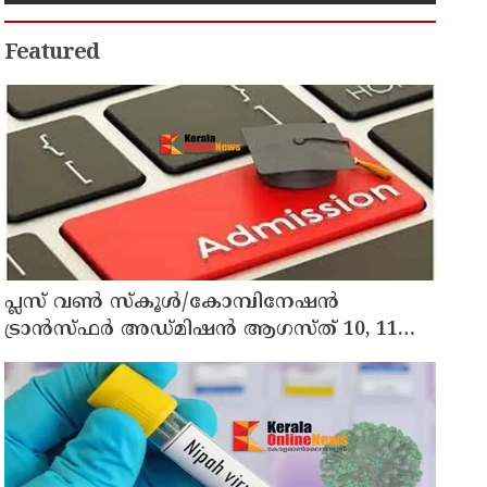
Featured
പ്ലസ് വൺ സ്‌കൂൾ/കോമ്പിനേഷൻ
ട്രാൻസ്ഫർ അഡ്മിഷൻ ആഗസ്ത് 10, 11
തീയതികളിൽ