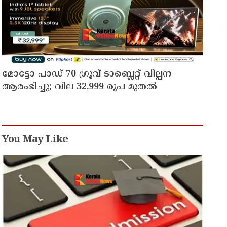
മോട്ടോ പാഡ് 70 ഗ്രൂവ് ടാബ്ലെറ്റ് വില്പന
ആരംഭിച്ചു; വില 32,999 രൂപ മുതൽ
You May Like