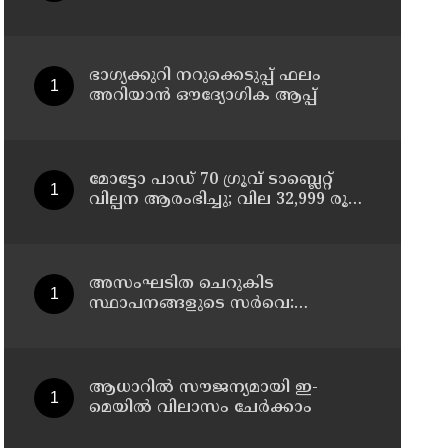
ചികിത്സയിലിരുന്ന 43കാരൻ
വീട്ടിലേക്ക് മടങ്ങി
ഭാഗ്യക്കുറി നറുക്കെടുപ്പ് ഫലം
അറിയാൻ ഔദ്യോഗിക ആപ്പ്
മോട്ടോ പാഡ് 70 ഗ്രൂവ് ടാബ്ലെറ്റ്
വില്പന ആരംഭിച്ചു; വില 32,999 രൂപ
മുതൽ
അസംഘടിത ചെറുകിട
സ്ഥാപനങ്ങളുടെ സർവെ:
കൃത്യമായ വിവരങ്ങൾ
നൽകണമെന്ന് മുഖ്യമന്ത്രി വി ഡി
സതീശൻ
ആധാറിൽ സൗജന്യമായി ഇ-
മെയിൽ വിലാസം ചേർക്കാം