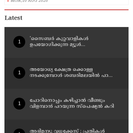
MON,10 AUG 2026
Latest
'സൈബര്‍ കുറ്റവാളികള്‍
ഉപയോഗിക്കുന്ന മ്യൂള്‍
അകൗണ്ടുകളില്‍ ജാഗ്രത വേണം' ;
നിര്‍ദേശവുമായി പൊലീസ്
അയോധ്യ ക്ഷേത്ര ക്കൊള്ള
നടക്കുമ്പോൾ ശബരിമലയിൽ പാട്ടും
പാടി നടന്നവരെ കാണാനില്ല ;
ഇ.പി.ജയരാജൻ
ചോറിനൊപ്പം കഴിച്ചാൽ വീണ്ടും
വിളമ്പാൻ പറയുന്ന സ്പെഷ്യൽ കറി
അഭിമന്യു വധക്കേസ് : പ്രതികൾ