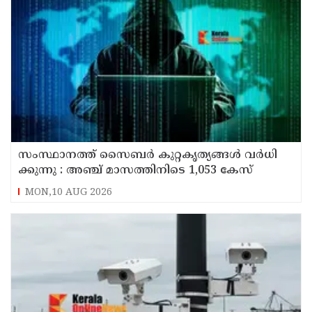
സം​സ്ഥാ​ന​ത്ത് സൈ​ബ​ര്‍ കു​റ്റ​കൃ​ത്യ​ങ്ങ​ൾ വ​ർ​ധി​
ക്കു​ന്നു : അഞ്ച്​ മാസത്തിനിടെ 1,053 കേസ്
MON,10 AUG 2026