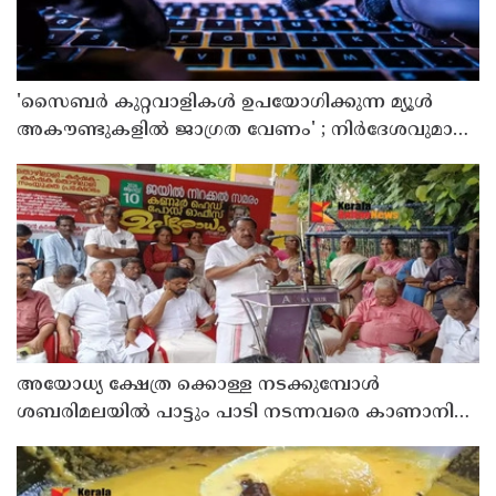
'സൈബര്‍ കുറ്റവാളികള്‍ ഉപയോഗിക്കുന്ന മ്യൂള്‍
അകൗണ്ടുകളില്‍ ജാഗ്രത വേണം' ; നിര്‍ദേശവുമായി
പൊലീസ്
അയോധ്യ ക്ഷേത്ര ക്കൊള്ള നടക്കുമ്പോൾ
ശബരിമലയിൽ പാട്ടും പാടി നടന്നവരെ കാണാനില്ല ;
ഇ.പി.ജയരാജൻ