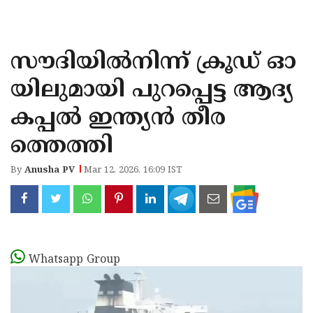
KOZHIKODE
WAYANAD
സൗദിയില്‍നിന്ന് ക്രൂഡ് ഓ
KANNUR
യിലുമായി പുറപ്പെട്ട ആദ്യ
KASARAGOD
കപ്പൽ ഇന്ത്യൻ തീര
ത്തെത്തി
By
Anusha PV
Mar 12, 2026, 16:09 IST
Whatsapp Group