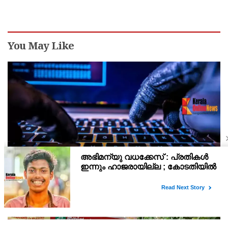
ഹാജരാകാൻ ബുദ്ധിമുട്ടെന്ന് പ്രതികൾ
You May Like
'സൈബര്‍ കുറ്റവാളികള്‍ ഉപയോഗിക്കുന്ന മ്യൂള്‍
അകൗണ്ടുകളില്‍ ജാഗ്രത വേണം' ; നിര്‍ദേശവുമായി
പൊലീസ്
സൈബര്‍ കുറ്റവാളികള്‍ തട്ടിപ്പിലൂടെ കൈക്കലാക്കുന്ന പണം
സുരക്ഷിതമായി മാറ്റിയെടുക്കാന്‍ വ്യക്തികളുടെ
അറിവോടുകൂടിയോ അല്ലാതെയോ ഉപയോഗിക്കുന്ന വാടക ബാങ്ക്
അക്കൗണ്ടുകളായ മ്യൂള്‍ അകൗണ്ടുകളില്‍ ജാഗ്രത വേണമെന്ന