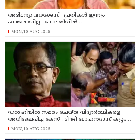
അഭിമന്യു വധക്കേസ് : പ്രതികൾ ഇന്നും
ഹാജരായില്ല ; കോടതിയിൽ
മാധ്യമപ്രവർത്തകരുള്ളതിനാൽ ഹാജരാകാൻ
MON,10 AUG 2026
ബുദ്ധിമുട്ടെന്ന് പ്രതികൾ
ഡൽഹിയിൽ സമരം ചെയ്ത വിദ്യാർത്ഥികളെ
അധിക്ഷേപിച്ച കേസ് ; ടി ജി മോഹൻദാസ് കുറ്റം
സമ്മതിച്ചു
MON,10 AUG 2026