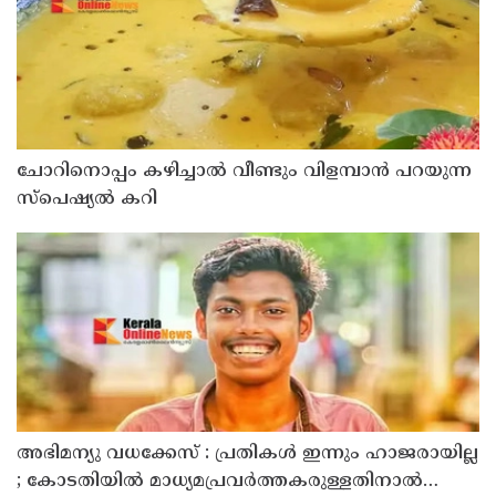
ചോറിനൊപ്പം കഴിച്ചാൽ വീണ്ടും വിളമ്പാൻ പറയുന്ന
സ്പെഷ്യൽ കറി
അഭിമന്യു വധക്കേസ് : പ്രതികൾ ഇന്നും ഹാജരായില്ല
; കോടതിയിൽ മാധ്യമപ്രവർത്തകരുള്ളതിനാൽ