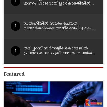
ഇന്നും ഹാജരായില്ല ; കോടതിയിൽ
മാധ്യമപ്രവർത്തകരുള്ളതിനാൽ
ഹാജരാകാൻ ബുദ്ധിമുട്ടെന്ന്
പ്രതികൾ
ഡൽഹിയിൽ സമരം ചെയ്ത
വിദ്യാർത്ഥികളെ അധിക്ഷേപിച്ച കേസ്
; ടി ജി മോഹൻദാസ് കുറ്റം സമ്മതിച്ചു
തളിപ്പറമ്പ് സർസയ്യിദ് കോളേജിൽ
പ്രധാന കവാടം ഉദ്ഘാടനം ചെയ്ത്
പൂർവ്വ വിദ്യാർത്ഥിയും വ്യവസായ
മന്ത്രിയുമായ പി കെ കുഞ്ഞാലിക്കുട്ടി
Featured