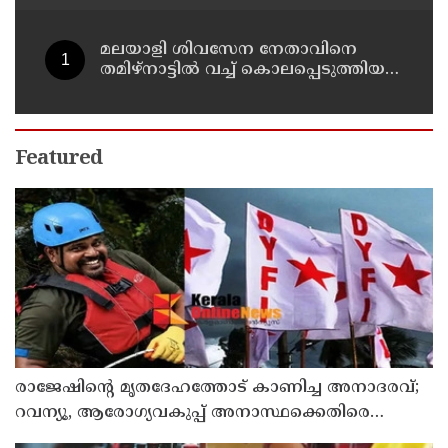
മലയാളി ശിവസേന നേതാവിനെ
തമിഴ്നാട്ടിൽ വച്ച് കൊലപ്പെടുത്തിയ
സംഭവം ; രണ്ട് പേർ പിടിയിൽ
Featured
രാജേഷിന്റെ മൃതദേഹത്തോട് കാണിച്ച അനാദരവ്;
റവന്യൂ, ആരോഗ്യവകുപ്പ് അനാസ്ഥക്കെതിരെ
കടുത്ത നടപടി വേണം; ഡിവൈഎഫ്ഐ