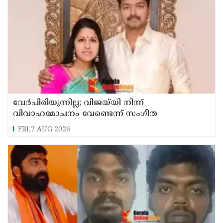
വേർപിരിയുന്നില്ല; വിജയ്‍യി നിന്ന്
വിവാഹമോചനം വേണ്ടെന്ന് സംഗീത
FRI,7 AUG 2026