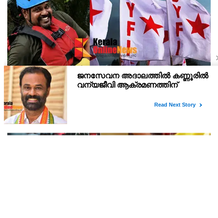
രാജേഷിന്റെ മൃതദേഹത്തോട് കാണിച്ച അനാദരവ്;
റവന്യൂ, ആരോഗ്യവകുപ്പ് അനാസ്ഥക്കെതിരെ
കടുത്ത നടപടി വേണം; ഡിവൈഎഫ്ഐ
രക്ഷാപ്രവർത്തനത്തിനിടെ ഒഴുക്കിൽപെട്ട് മരിച്ച തിരുവനന്തപുരം
ശക്തമായ പ്രതിഷേധത്തിലേക്ക്
സ്വദേശി രാജേഷിന്റെ മൃതദേഹത്തോട് അധികൃതർ കാട്ടിയ
മനുഷ്യത്വരഹിതമായ അനാദരവിനെതിരെ ഡിവൈഎഫ്ഐ
കണ്ണൂർ ജില്ലാ സെക്രട്ടറിയേറ്റ് ശക്തമായി പ്രതിഷേധിക്ക