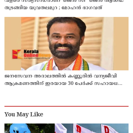
വളരെ സത്യസന്ധരാണ് ‘ജെൻ സി’ ‘ജെൻ ആൽഫ’
തുടങ്ങിയ യുവതലമുറ ; മോഹൻ ഭാഗവത്
ജനസേവന അദാലത്തിൽ കണ്ണൂരിൽ വന്യജീവി
ആക്രമണത്തിന് ഇരയായ 30 പേർക്ക് സഹായധനം
അനുവദിച്ചു
You May Like