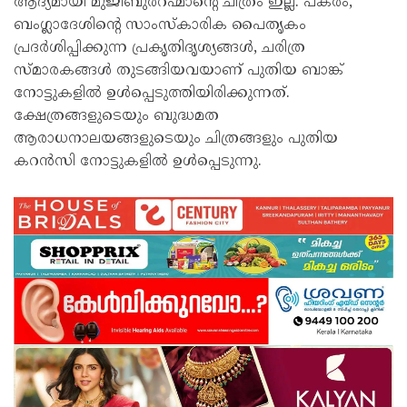
ആദ്യമായി മുജീബുർറഹ്മാന്റെ ചിത്രം ഇല്ല. പകരം,
ബംഗ്ലാദേശിന്റെ സാംസ്കാരിക പൈതൃകം
പ്രദർശിപ്പിക്കുന്ന പ്രകൃതിദൃശ്യങ്ങൾ, ചരിത്ര
സ്മാരകങ്ങൾ തുടങ്ങിയവയാണ് പുതിയ ബാങ്ക്
നോട്ടുകളിൽ ഉൾപ്പെടുത്തിയിരിക്കുന്നത്.
ക്ഷേത്രങ്ങളുടെയും ബുദ്ധമത
ആരാധനാലയങ്ങളുടെയും ചിത്രങ്ങളും പുതിയ
കറൻസി നോട്ടുകളിൽ ഉൾപ്പെടുന്നു.