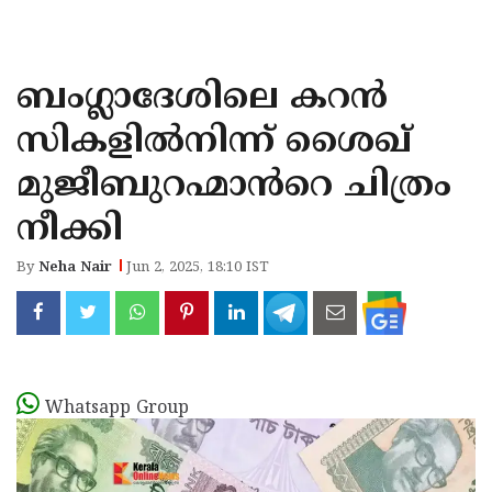
KOZHIKODE
WAYANAD
ബംഗ്ലാദേശിലെ കറൻ
KANNUR
സികളിൽനിന്ന് ശൈഖ്
KASARAGOD
മുജീബുറഹ്മാൻറെ ചിത്രം
നീക്കി
By
Neha Nair
Jun 2, 2025, 18:10 IST
Whatsapp Group