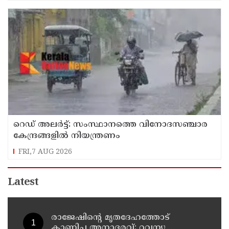
റെഡ് അലർട്ട്: സംസ്ഥാനത്തെ വിനോദസഞ്ചാര
കേന്ദ്രങ്ങളിൽ നിയന്ത്രണം
FRI,7 AUG 2026
Latest
രാജേഷിന്റെ മൃതദേഹത്തോട്
കാണിച്ച അനാദരവ്; റവന്യൂ,