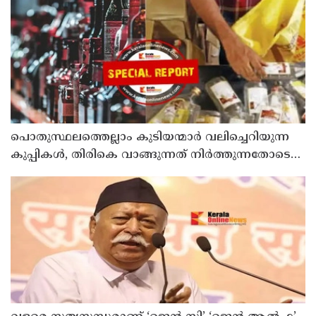
ശക്തമായ പ്രതിഷേധത്തിലേക്ക്
പൊതുസ്ഥലത്തെല്ലാം കുടിയന്മാര്‍ വലിച്ചെറിയുന്ന
കുപ്പികള്‍, തിരികെ വാങ്ങുന്നത് നിര്‍ത്തുന്നതോടെ
ഇത് ഇരട്ടിക്കും, കോടികളുടെ ലാഭമുള്ള പദ്ധതി
നിര്‍ത്തിയത് എന്തിന്? സര്‍ക്കാരിന്റേത് തലതിരിഞ്ഞ
തീരുമാനമോ?