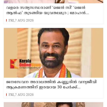
വളരെ സത്യസന്ധരാണ് ‘ജെൻ സി’ ‘ജെൻ
ആൽഫ’ തുടങ്ങിയ യുവതലമുറ ; മോഹൻ
ഭാഗവത്
FRI,7 AUG 2026
ജനസേവന അദാലത്തിൽ കണ്ണൂരിൽ വന്യജീവി
ആക്രമണത്തിന് ഇരയായ 30 പേർക്ക്
സഹായധനം അനുവദിച്ചു
FRI,7 AUG 2026