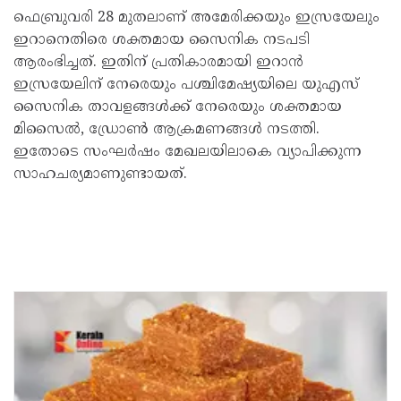
ഫെബ്രുവരി 28 മുതലാണ് അമേരിക്കയും ഇസ്രയേലും
ഇറാനെതിരെ ശക്തമായ സൈനിക നടപടി
ആരംഭിച്ചത്. ഇതിന് പ്രതികാരമായി ഇറാൻ
ഇസ്രയേലിന് നേരെയും പശ്ചിമേഷ്യയിലെ യുഎസ്
സൈനിക താവളങ്ങൾക്ക് നേരെയും ശക്തമായ
മിസൈൽ, ഡ്രോൺ ആക്രമണങ്ങൾ നടത്തി.
ഇതോടെ സംഘർഷം മേഖലയിലാകെ വ്യാപിക്കുന്ന
സാഹചര്യമാണുണ്ടായത്.