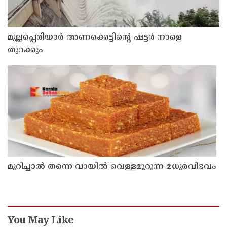
മുല്ലപ്പെരിയാർ അണക്കെട്ടിൻ്റെ ഷട്ടർ നാളെ
തുറക്കും
മുറിച്ചാൽ തന്നെ വായിൽ വെള്ളമൂറുന്ന മധുരവിഭവം
You May Like