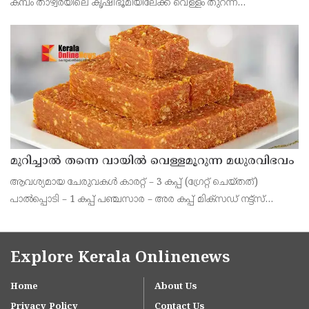
കമ്പം താഴ്വരയിലെ കൃഷിഭൂമിയിലേക്ക് വെള്ളം തുറന്ന്
വിടുമെന്നാണ് മുന്നറിയിപ്പ്. മന്ത്രി സിടിആർ നിർമൽ കുമാർ
ചടങ്ങിൽ പങ്കെടുക്കും. 14,707 ഏക്കർ
മുറിച്ചാൽ തന്നെ വായിൽ വെള്ളമൂറുന്ന മധുരവിഭവം
ആവശ്യമായ ചേരുവകൾ കാരറ്റ് – 3 കപ്പ് (ഗ്രേറ്റ് ചെയ്തത്)
പാൽപ്പൊടി – 1 കപ്പ് പഞ്ചസാര – അര കപ്പ് മിക്സഡ് നട്ട്സ്
(ബദാം, കശുവണ്ടി, പിസ്ത) – കാൽ കപ്പ് ഏലക്കാപ്പൊടി – കാൽ
ടീസ്പൂൺ നെയ് – 3 ടേബിൾസ്പൂൺ + അര ടീ
Explore Kerala Onlinenews
Home
About Us
Privacy Policy
Contact Us