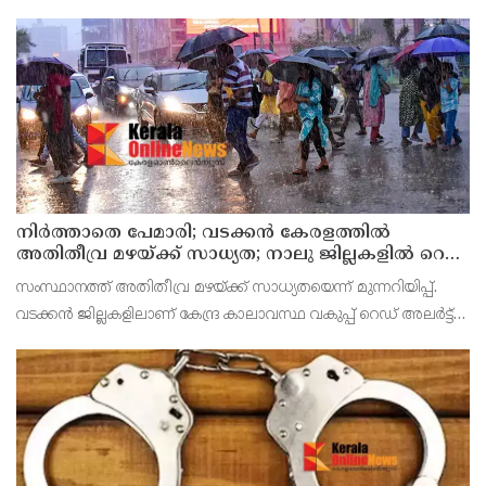
നിർത്താതെ പേമാരി; വടക്കന്‍ കേരളത്തില്‍
അതിതീവ്ര മഴയ്ക്ക് സാധ്യത; നാലു ജില്ലകളില്‍ റെഡ്
അലര്‍ട്ട്
സംസ്ഥാനത്ത് അതിതീവ്ര മഴയ്ക്ക് സാധ്യതയെന്ന് മുന്നറിയിപ്പ്.
വടക്കന്‍ ജില്ലകളിലാണ് കേന്ദ്ര കാലാവസ്ഥ വകുപ്പ് റെഡ് അലര്‍ട്ട്
പുറപ്പെടുവിച്ചത്. കോഴിക്കോട്, വയനാട്, കണ്ണൂര്‍, കാസര്‍കോട്
ജില്ലകളിലാണ് അതിതീവ്