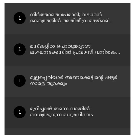
നിർത്താതെ പേമാരി; വടക്കന്‍
കേരളത്തില്‍ അതിതീവ്ര മഴയ്ക്ക്
സാധ്യത; നാലു ജില്ലകളില്‍ റെഡ്
അലര്‍ട്ട്
മസ്‌കറ്റില്‍ പൊതുമര്യാദാ
ലംഘനക്കേസില്‍ പ്രവാസി വനിതകള്‍
അറസ്റ്റില്‍
മുല്ലപ്പെരിയാർ അണക്കെട്ടിൻ്റെ ഷട്ടർ
നാളെ തുറക്കും
മുറിച്ചാൽ തന്നെ വായിൽ
വെള്ളമൂറുന്ന മധുരവിഭവം