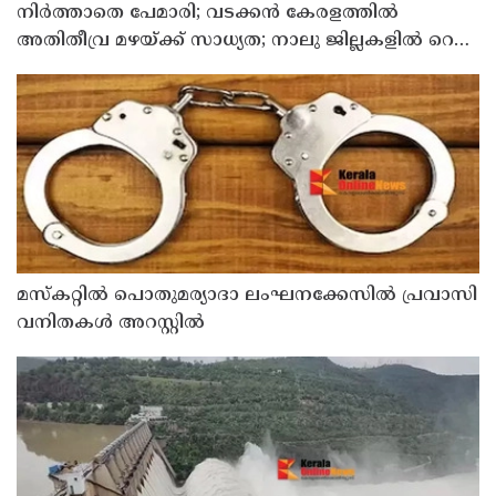
നിർത്താതെ പേമാരി; വടക്കന്‍ കേരളത്തില്‍
അതിതീവ്ര മഴയ്ക്ക് സാധ്യത; നാലു ജില്ലകളില്‍ റെഡ്
അലര്‍ട്ട്
മസ്‌കറ്റില്‍ പൊതുമര്യാദാ ലംഘനക്കേസില്‍ പ്രവാസി
വനിതകള്‍ അറസ്റ്റില്‍