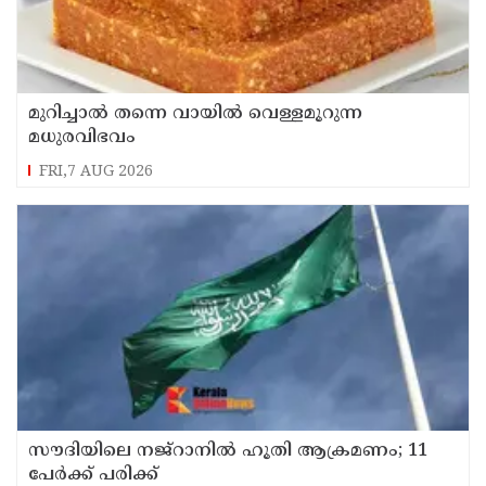
മുറിച്ചാൽ തന്നെ വായിൽ വെള്ളമൂറുന്ന
മധുരവിഭവം
FRI,7 AUG 2026
സൗദിയിലെ നജ്റാനില്‍ ഹൂതി ആക്രമണം; 11
പേര്‍ക്ക് പരിക്ക്