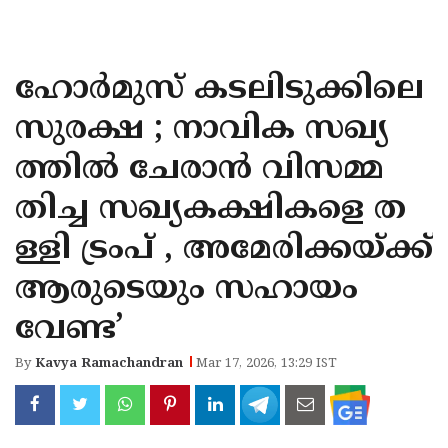
KOZHIKODE
WAYANAD
ഹോർമുസ് കടലിടുക്കിലെ
KANNUR
സുരക്ഷ ; നാവിക സഖ്യ
KASARAGOD
ത്തിൽ ചേരാൻ വിസമ്മ
തിച്ച സഖ്യകക്ഷികളെ ത
ള്ളി ട്രംപ് , അമേരിക്കയ്ക്ക്
ആരുടെയും സഹായം
വേണ്ട’
By
Kavya Ramachandran
Mar 17, 2026, 13:29 IST