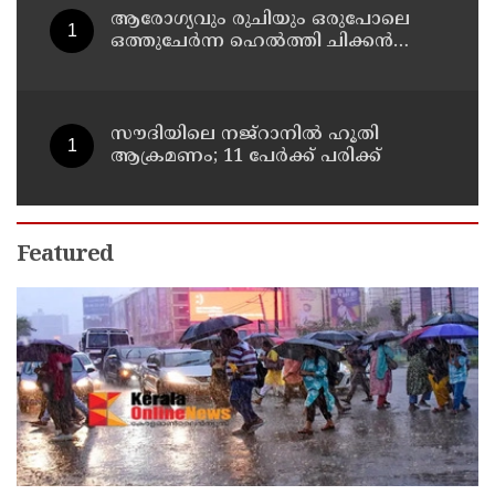
ആരോഗ്യവും രുചിയും ഒരുപോലെ
ഒത്തുചേർന്ന ഹെൽത്തി ചിക്കൻ
ചപ്പാത്തി റോൾ റെസിപ്പി
സൗദിയിലെ നജ്റാനില്‍ ഹൂതി
ആക്രമണം; 11 പേര്‍ക്ക് പരിക്ക്
Featured