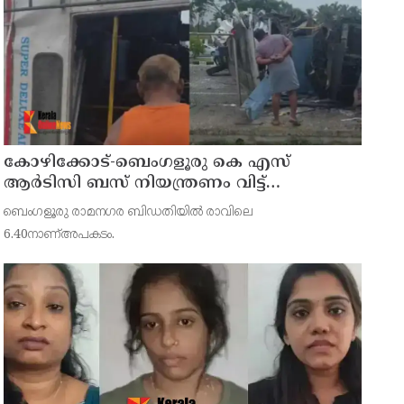
കോഴിക്കോട്-ബെംഗളൂരു കെ എസ്
ആര്‍ടിസി ബസ് നിയന്ത്രണം വിട്ട്
തലകീഴായി മറിഞ്ഞു; ഡ്രൈവര്‍ക്കും
ബെംഗളൂരു രാമനഗര ബിഡതിയില്‍ രാവിലെ
കണ്ടക്ടര്‍ക്കും ദാരുണാന്ത്യം
6.40നാണ്അപകടം.