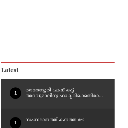
Latest
താമരശ്ശേരി ഫ്രഷ് കട്ട്
അറവുമാലിന്യ ഫാക്ടറിക്കെതിരായ
പ്രതിഷേധം ഇന്നും തുടരും
സംസ്ഥാനത്ത് കനത്ത മഴ