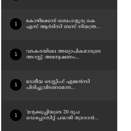
കോഴിക്കോട്-ബെംഗളൂരു കെ
എസ് ആര്‍ടിസി ബസ് നിയന്ത്രണം
വിട്ട് തലകീഴായി മറിഞ്ഞു;
ഡ്രൈവര്‍ക്കും കണ്ടക്ടര്‍ക്കും
ദാരുണാന്ത്യം
വടകരയിലെ അധ്യാപികമാരുടെ
അറസ്റ്റ്: അന്വേഷണം
സംസ്ഥാനത്തിന് പുറത്തേയ്ക്ക്
ദേശീയ ടെസ്റ്റിംഗ് ഏജന്‍സി
പിരിച്ചുവിടണമെന്ന
ആവശ്യവുമായി കോക്രോച്ച്
ജനതാ പാര്‍ട്ടി
'മദ്യക്കുപ്പിയുടെ 20 രൂപ
ഡെപ്പോസിറ്റ് പദ്ധതി തുടരാന്‍
തീരുമാനമെടുത്ത എക്സൈസ്
മന്ത്രി എം ലിജുവിന് നന്ദി';