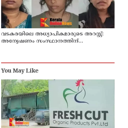
വടകരയിലെ അധ്യാപികമാരുടെ അറസ്റ്റ്:
അന്വേഷണം സംസ്ഥാനത്തിന്
പുറത്തേയ്ക്ക്
You May Like