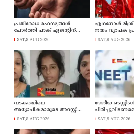
പ്രതിരോധ രഹസ്യങ്ങള്‍
എഥനോള്‍ മിശ്
ചോര്‍ത്തി പാക് ഏജന്റിന്
നയം വ്യാപക പ്ര
നല്‍കി; വ്യോമസേനാ വിങ്
സൃഷ്ടിക്കും:
SAT,8 AUG 2026
SAT,8 AUG 2026
കമാന്‍ഡര്‍ അറസ്റ്റില്‍
പിന്‍വലിച്ചില്ലെ
പ്രതിഷേധമെന്
വടകരയിലെ
ദേശീയ ടെസ്റ്റി
അധ്യാപികമാരുടെ അറസ്റ്റ്:
പിരിച്ചുവിടണമെ
അന്വേഷണം സംസ്ഥാനത്തിന്
ആവശ്യവുമായി ക
SAT,8 AUG 2026
SAT,8 AUG 2026
പുറത്തേയ്ക്ക്
ജനതാ പാര്‍ട്ടി