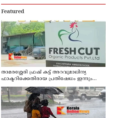
അഭിനന്ദിച്ച് മുന്‍ മന്ത്രി എം ബി
രാജേഷ്
Featured
താമരശ്ശേരി ഫ്രഷ് കട്ട് അറവുമാലിന്യ
ഫാക്ടറിക്കെതിരായ പ്രതിഷേധം ഇന്നും
തുടരും