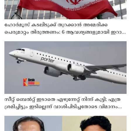
ഹോര്‍മൂസ് കടലിടുക്ക് തുറക്കാന്‍ അമേരിക്ക
പെരുമാറ്റം തിരുത്തണം: 6 ആവശ്യങ്ങളുമായി ഇറാന്‍
ദേശീയ സുരക്ഷാ കൗണ്‍സില്‍
സീറ്റ് ബെല്‍റ്റ് ഇടാതെ എഴുന്നേറ്റ് നിന്ന് കുട്ടി; എത്ര
ശ്രമിച്ചിട്ടും ഇടില്ലെന്ന് വാശിപിടിച്ചതോടെ വിമാനം
റദ്ദാക്കി