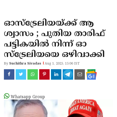
KOZHIKODE
WAYANAD
ഓസ്‌ട്രേലിയയ്ക്ക് ആ
KANNUR
ശ്വാസം ; പുതിയ താരിഫ്
KASARAGOD
പട്ടികയില്‍ നിന്ന് ഓ
സ്‌ട്രേലിയയെ ഒഴിവാക്കി
By
Suchithra Sivadas
Aug 1, 2025, 15:06 IST
Whatsapp Group