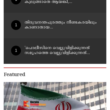
കുലുങ്ങാതെ ആയങ്കി,
ഒളിത്താവളങ്ങളില്‍ മാറി മാറി
താമസിച്ച് കണ്ണൂരിലെ ക്വട്ടേഷന്‍
നേതാവ്
തിരുവനന്തപുരത്തും നീണ്ടകരയിലും
കാണാതായ
മത്സ്യത്തൊഴിലാളികള്‍ക്കായി
തിരച്ചില്‍ പത്താം ദിവസത്തിലേക്ക്
'പൊലീസിനെ വെല്ലുവിളിക്കുന്നത്
സമൂഹത്തെ വെല്ലുവിളിക്കുന്നത്
പോലെ, കുറ്റത്തിന് അനുസരിച്ച്
ശിക്ഷ നല്‍കും':എഡിജിപി
Featured