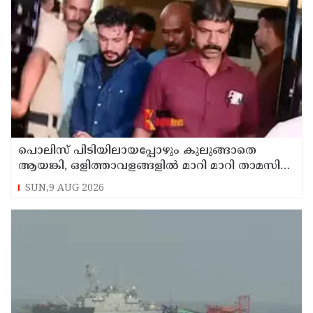
പൊലിസ് പിടിയിലായപ്പോഴും കുലുങ്ങാതെ
ആയങ്കി, ഒളിത്താവളങ്ങളില്‍ മാറി മാറി താമസിച്ച്
കണ്ണൂരിലെ ക്വട്ടേഷന്‍ നേതാവ്
SUN,9 AUG 2026