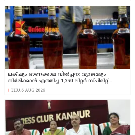
ലക്‌ഷ്യം ഓണക്കാല വിൽപ്പന; വ്യാജമദ്യം
നിർമിക്കാൻ എത്തിച്ച 1,350 ലിറ്റർ സ്പിരിറ്റ്
പിടികൂടി; രണ്ട് പേർ അറസ്റ്റിൽ
THU,6 AUG 2026