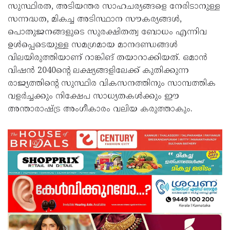
സുസ്ഥിരത, അടിയന്തര സാഹചര്യങ്ങളെ നേരിടാനുള്ള
സന്നദ്ധത, മികച്ച അടിസ്ഥാന സൗകര്യങ്ങൾ,
പൊതുജനങ്ങളുടെ സുരക്ഷിതത്വ ബോധം എന്നിവ
ഉൾപ്പെടെയുള്ള സമഗ്രമായ മാനദണ്ഡങ്ങൾ
വിലയിരുത്തിയാണ് റാങ്കിങ് തയാറാക്കിയത്. ഒമാൻ
വിഷൻ 2040ന്റെ ലക്ഷ്യങ്ങളിലേക്ക് കുതിക്കുന്ന
രാജ്യത്തിന്റെ സുസ്ഥിര വികസനത്തിനും സാമ്പത്തിക
വളർച്ചക്കും നിക്ഷേപ സാധ്യതകൾക്കും ഈ
അന്താരാഷ്ട്ര അംഗീകാരം വലിയ കരുത്താകും.