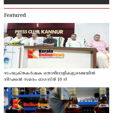
Featured
സംയുക്‌തകർഷക തൊഴിലാളികളുടെജയിൽ
നിറക്കൽ സമരം ഓഗസ്ത് 10 ന്