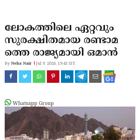
KOZHIKODE
WAYANAD
ലോകത്തിലെ ഏറ്റവും
KANNUR
സുരക്ഷിതമായ രണ്ടാമ
KASARAGOD
ത്തെ രാജ്യമായി ഒമാൻ
By
Neha Nair
Jul 9, 2026, 19:43 IST
Whatsapp Group