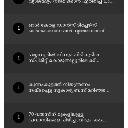
വ്യാജമദ്യം നിർമിക്കാൻ എത്തിച്ച 1,350
ലിറ്റർ സ്പിരിറ്റ് പിടികൂടി; രണ്ട് പേർ
അറസ്റ്റിൽ
ഓൾ കേരള ഡാൻസ് ടീച്ചേഴ്സ്
ഓർഗനൈസേഷൻ നൃത്തോത്സവ് -
2026 എട്ടിന് കണ്ണൂരിൽ
പയ്യന്നൂരിൽ നിന്നും പിടികൂടിയ
സ്പിരിറ്റ് കൊടുങ്ങല്ലൂരിലേക്ക്
എത്തിക്കാൻ പദ്ധതിയിട്ടുവെന്ന്
എക്സൈസ് ഡെപ്യൂട്ടി കമ്മിഷണർ
കുന്നംകുളത്ത് നിയന്ത്രണം
നഷ്ടപ്പെട്ട സ്വകാര്യ ബസ് മറിഞ്ഞ
സംഭവം; മരണം രണ്ടായി,
എട്ടുപേർക്ക് പരിക്ക്
70 വയസിന് മുകളിലുള്ള
പ്രവാസികളെ പിരിച്ചു വിടും; കടുത്ത
നിലപാടുമായി കുവൈത്ത്