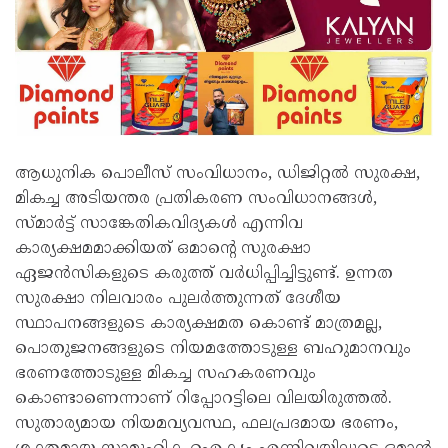
ആധുനിക പൊലീസ് സംവിധാനം, ഡിജിറ്റൽ സുരക്ഷ,
മികച്ച അടിയന്തര പ്രതികരണ സംവിധാനങ്ങൾ,
സ്മാർട്ട് സാങ്കേതികവിദ്യകൾ എന്നിവ
കാര്യക്ഷമമാക്കിയത് ഒമാന്റെ സുരക്ഷാ
ഏജൻസികളുടെ കരുത്ത് വർധിപ്പിച്ചിട്ടുണ്ട്. ഉന്നത
സുരക്ഷാ നിലവാരം പുലർത്തുന്നത് ദേശീയ
സ്ഥാപനങ്ങളുടെ കാര്യക്ഷമത കൊണ്ട് മാത്രമല്ല,
പൊതുജനങ്ങളുടെ നിയമത്തോടുള്ള ബഹുമാനവും
ഭരണത്തോടുള്ള മികച്ച സഹകരണവും
കൊണ്ടാണെന്നാണ് റിപ്പോറട്ടിലെ വിലയിരുത്തൽ.
സുതാര്യമായ നിയമവ്യവസ്ഥ, ഫലപ്രദമായ ഭരണം,