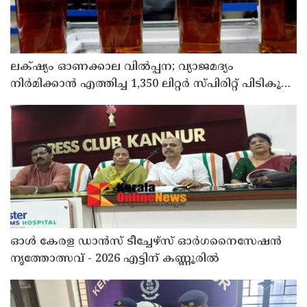
ലക്‌ഷ്യം ഓണക്കാല വിൽപ്പന; വ്യാജമദ്യം
നിർമിക്കാൻ എത്തിച്ച 1,350 ലിറ്റർ സ്പിരിറ്റ് പിടികൂടി;
രണ്ട് പേർ അറസ്റ്റിൽ
ഓൾ കേരള ഡാൻസ് ടീച്ചേഴ്സ് ഓർഗനൈസേഷൻ
നൃത്തോത്സവ് - 2026 എട്ടിന് കണ്ണൂരിൽ