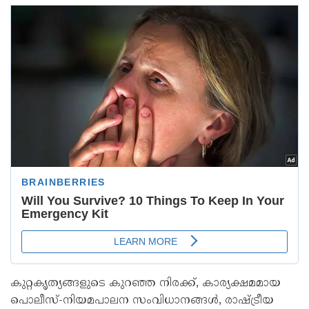
കുറ്റകൃത്യങ്ങളുടെ കുറഞ്ഞ നിരക്ക്, കാര്യക്ഷമമായ
പൊലീസ്-നിയമപാലന സംവിധാനങ്ങൾ, രാഷ്ട്രീയ