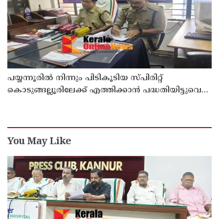
പയ്യന്നൂരിൽ നിന്നും പിടികൂടിയ സ്പിരിറ്റ്
കൊടുങ്ങല്ലൂരിലേക്ക് എത്തിക്കാൻ പദ്ധതിയിട്ടുവെന്ന്
എക്സൈസ് ഡെപ്യൂട്ടി കമ്മിഷണർ
You May Like