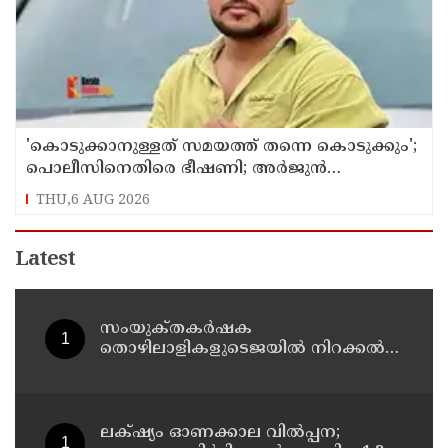
'കൊടുക്കാനുള്ളത് സമയത്ത് തന്നെ കൊടുക്കും';
പൊലീസിനെതിരെ ഭീഷണി; അർജുൻ
ആയങ്കിക്കെതിരെ കേസെടുത്തു
THU,6 AUG 2026
Latest
സംയുക്‌തകർഷക
തൊഴിലാളികളുടെജയിൽ നിറക്കൽ
സമരം ഓഗസ്ത് 10 ന്
ലക്‌ഷ്യം ഓണക്കാല വിൽപ്പന;