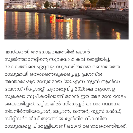
മസ്കത്ത്: ആഗോളതലത്തിൽ ഒമാൻ
സുൽത്താനേറ്റിന്റെ സുരക്ഷാ മികവ് തെളിയിച്ച്,
ലോകത്തിലെ ഏറ്റവും സുരക്ഷിതമായ രണ്ടാമത്തെ
രാജ്യമായി തെരഞ്ഞെടുക്കപ്പെട്ടു. പ്രശസ്ത
അന്താരാഷ്ട്ര മാധ്യമമായ ‘യു.എസ് ന്യൂസ് ആൻഡ്
വേൾഡ് റിപ്പോർട്ട്’ പുറത്തുവിട്ട 2026ലെ ആഗോള
സുരക്ഷാ സൂചികയിലാണ് ഒമാൻ ഈ അഭിമാന നേട്ടം
കൈവരിച്ചത്. പട്ടികയിൽ സിംഗപ്പൂർ ഒന്നാം സ്ഥാനം
നിലനിർത്തിയപ്പോൾ, ജപ്പാൻ, ഖത്തർ, ന്യൂസിലൻഡ്,
സ്വിറ്റ്‌സർലൻഡ് തുടങ്ങിയ മുൻനിര വികസിത
രാജ്യങ്ങളെ പിന്തള്ളിയാണ് ഒമാൻ രണ്ടാമതെത്തിയത്.