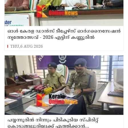
ഓൾ കേരള ഡാൻസ് ടീച്ചേഴ്സ് ഓർഗനൈസേഷൻ
നൃത്തോത്സവ് - 2026 എട്ടിന് കണ്ണൂരിൽ
THU,6 AUG 2026
പയ്യന്നൂരിൽ നിന്നും പിടികൂടിയ സ്പിരിറ്റ്
കൊടുങ്ങല്ലൂരിലേക്ക് എത്തിക്കാൻ