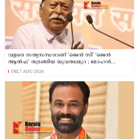
വളരെ സത്യസന്ധരാണ് ‘ജെൻ സി’ ‘ജെൻ
ആൽഫ’ തുടങ്ങിയ യുവതലമുറ ; മോഹൻ
ഭാഗവത്
FRI,7 AUG 2026