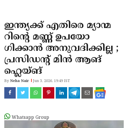
KOZHIKODE
WAYANAD
ഇന്ത്യക്ക് എതിരെ മ്യാന്മ
KANNUR
റിന്റെ മണ്ണ് ഉപയോ​
KASARAGOD
ഗിക്കാൻ അനുവദിക്കില്ല ;
പ്രസിഡന്റ് മിൻ ആങ്
ഹ്ലെയ്ങ്
By
Neha Nair
Jun 3, 2026, 19:49 IST
Whatsapp Group