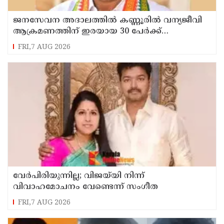
ജനസേവന അദാലത്തിൽ കണ്ണൂരിൽ വന്യജീവി
ആക്രമണത്തിന് ഇരയായ 30 പേർക്ക്
സഹായധനം അനുവദിച്ചു
FRI,7 AUG 2026
വേർപിരിയുന്നില്ല; വിജയ്‍യി നിന്ന്
വിവാഹമോചനം വേണ്ടെന്ന് സംഗീത
FRI,7 AUG 2026