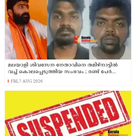
മലയാളി ശിവസേന നേതാവിനെ തമിഴ്നാട്ടിൽ
വച്ച് കൊലപ്പെടുത്തിയ സംഭവം ; രണ്ട് പേർ
പിടിയിൽ
FRI,7 AUG 2026