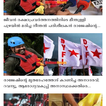
ജീവൻ രക്ഷാപ്രവർത്തനത്തിനിടെ മീന്തുള്ളി
പുഴയിൽ മരിച്ച നീന്തൽ പരിശീലകൻ രാജേഷിൻ്റെ
മൃതദേഹത്തോട് അനാദരവ് : റിപ്പോർട്ട് ലഭിച്ചാലുടൻ
നടപടിയെന്ന് കളക്ടർ
രാജേഷിന്റെ മൃതദേഹത്തോട് കാണിച്ച അനാദരവ്;
റവന്യൂ, ആരോഗ്യവകുപ്പ് അനാസ്ഥക്കെതിരെ
കടുത്ത നടപടി വേണം; ഡിവൈഎഫ്ഐ
ശക്തമായ പ്രതിഷേധത്തിലേക്ക്