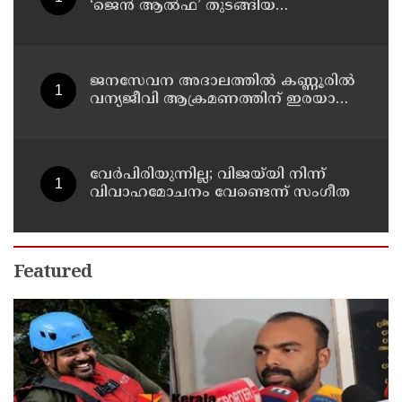
തീരുമാനമോ?
‘ജെൻ ആൽഫ’ തുടങ്ങിയ
യുവതലമുറ ; മോഹൻ ഭാഗവത്
ജനസേവന അദാലത്തിൽ കണ്ണൂരിൽ
വന്യജീവി ആക്രമണത്തിന് ഇരയായ
30 പേർക്ക് സഹായധനം അനുവദിച്ചു
വേർപിരിയുന്നില്ല; വിജയ്‍യി നിന്ന്
വിവാഹമോചനം വേണ്ടെന്ന് സംഗീത
Featured