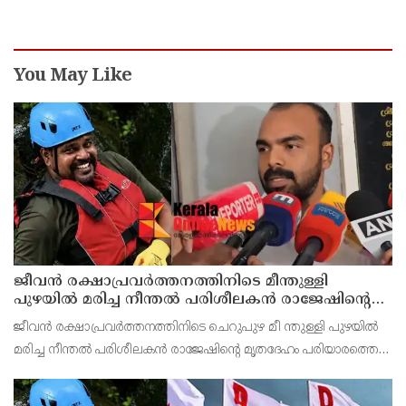
You May Like
ജീവൻ രക്ഷാപ്രവർത്തനത്തിനിടെ മീന്തുള്ളി
പുഴയിൽ മരിച്ച നീന്തൽ പരിശീലകൻ രാജേഷിൻ്റെ
മൃതദേഹത്തോട് അനാദരവ് : റിപ്പോർട്ട് ലഭിച്ചാലുടൻ
ജീവൻ രക്ഷാപ്രവർത്തനത്തിനിടെ ചെറുപുഴ മീ ന്തുള്ളി പുഴയിൽ
നടപടിയെന്ന് കളക്ടർ
മരിച്ച നീന്തൽ പരിശീലകൻ രാജേഷിൻ്റെ മൃതദേഹം പരിയാരത്തെ
കണ്ണൂർ മെഡിക്കൽ കോളേജ് ആശുപത്രിയിൽ നിന്നും
പോസ്റ്റുമോർട്ടം നടപടികൾക്കു ശേഷം സ്വദേശമായ തിരുവ