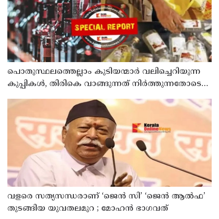
പൊതുസ്ഥലത്തെല്ലാം കുടിയന്മാര്‍ വലിച്ചെറിയുന്ന
കുപ്പികള്‍, തിരികെ വാങ്ങുന്നത് നിര്‍ത്തുന്നതോടെ
ഇത് ഇരട്ടിക്കും, കോടികളുടെ ലാഭമുള്ള പദ്ധതി
നിര്‍ത്തിയത് എന്തിന്? സര്‍ക്കാരിന്റേത് തലതിരിഞ്ഞ
തീരുമാനമോ?
വളരെ സത്യസന്ധരാണ് ‘ജെൻ സി’ ‘ജെൻ ആൽഫ’
തുടങ്ങിയ യുവതലമുറ ; മോഹൻ ഭാഗവത്