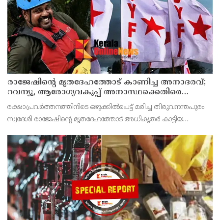
രാജേഷിന്റെ മൃതദേഹത്തോട് കാണിച്ച അനാദരവ്;
റവന്യൂ, ആരോഗ്യവകുപ്പ് അനാസ്ഥക്കെതിരെ
കടുത്ത നടപടി വേണം; ഡിവൈഎഫ്ഐ
രക്ഷാപ്രവർത്തനത്തിനിടെ ഒഴുക്കിൽപെട്ട് മരിച്ച തിരുവനന്തപുരം
ശക്തമായ പ്രതിഷേധത്തിലേക്ക്
സ്വദേശി രാജേഷിന്റെ മൃതദേഹത്തോട് അധികൃതർ കാട്ടിയ
മനുഷ്യത്വരഹിതമായ അനാദരവിനെതിരെ ഡിവൈഎഫ്ഐ
കണ്ണൂർ ജില്ലാ സെക്രട്ടറിയേറ്റ് ശക്തമായി പ്രതിഷേധിക്ക