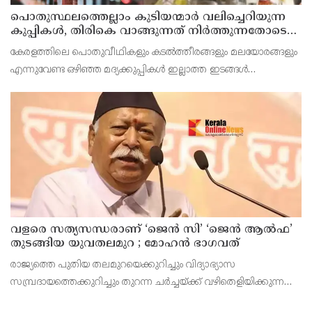
പൊതുസ്ഥലത്തെല്ലാം കുടിയന്മാര്‍ വലിച്ചെറിയുന്ന
കുപ്പികള്‍, തിരികെ വാങ്ങുന്നത് നിര്‍ത്തുന്നതോടെ
ഇത് ഇരട്ടിക്കും, കോടികളുടെ ലാഭമുള്ള പദ്ധതി
കേരളത്തിലെ പൊതുവീഥികളും കടല്‍ത്തീരങ്ങളും മലയോരങ്ങളും
നിര്‍ത്തിയത് എന്തിന്? സര്‍ക്കാരിന്റേത് തലതിരിഞ്ഞ
എന്നുവേണ്ട ഒഴിഞ്ഞ മദ്യക്കുപ്പികള്‍ ഇല്ലാത്ത ഇടങ്ങള്‍
തീരുമാനമോ?
അപൂര്‍വമാണ്.
വളരെ സത്യസന്ധരാണ് ‘ജെൻ സി’ ‘ജെൻ ആൽഫ’
തുടങ്ങിയ യുവതലമുറ ; മോഹൻ ഭാഗവത്
രാജ്യത്തെ പുതിയ തലമുറയെക്കുറിച്ചും വിദ്യാഭ്യാസ
സമ്പ്രദായത്തെക്കുറിച്ചും തുറന്ന ചർച്ചയ്ക്ക് വഴിതെളിയിക്കുന്ന
നിർണ്ണായക പ്രസ്താവനയുമായി ആർ.എസ്.എസ് മേധാവി