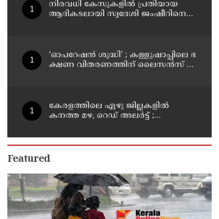
നിരവധി കേസുകളിൽ പ്രതിയായ
ആദികടലായി സ്വദേശി ജംഷീറിനെ
കാപ്പ ചുമത്തി ജയിലിലടച്ചു
‘ഓ​പ​റേ​ഷ​ൻ ശു​ദ്ധി’ ; ക​ള്ളു​ഷാ​പ്പി​ലെ ഭ​
ക്ഷ​ണ വി​ത​ര​ണ​ത്തി​ന് ലൈ​സ​ൻ​സ് നി​
ർ​ബ​ന്ധ​മാ​ക്കി ഉ​ത്ത​ര​വി​റ​ക്കി എ​ക്​​
സൈ​സ്​ വ​കു​പ്പ്​
കേരളത്തിലെ ഏഴു ജില്ലകളിൽ
കനത്ത മഴ, റെഡ് അലർട്ട് ;
നാലുജില്ലകളിൽ കടലാക്രമണത്തിന്
സാധ്യത
Featured