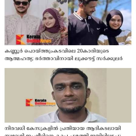
കണ്ണൂർ പൊയ്ത്തുംകടവിലെ 20കാരിയുടെ
ആത്മഹത്യ; ഭർത്താവിനായി ലുക്കൗട്ട് സർക്കുലർ
നിരവധി കേസുകളിൽ പ്രതിയായ ആദികടലായി