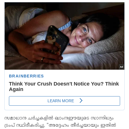
സമാധാന ചർച്ചകളിൽ ഖാംനഈയുടെ സാന്നിധ്യം
ട്രംപ് സ്ഥിരീകരിച്ചു. "അദ്ദേഹം തീർച്ചയായും ഇതിൽ