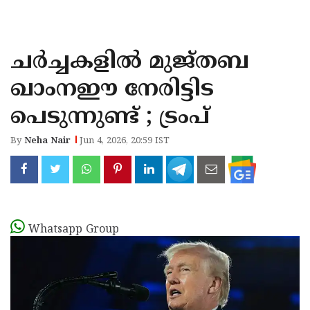
KOZHIKODE
WAYANAD
ചർച്ചകളിൽ മുജ്തബ
KANNUR
ഖാംനഈ നേരിട്ടിട
KASARAGOD
പെടുന്നുണ്ട് ; ട്രംപ്
By
Neha Nair
Jun 4, 2026, 20:59 IST
Whatsapp Group