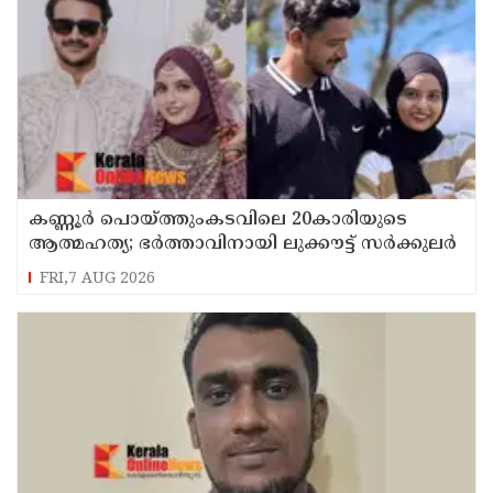
കണ്ണൂർ പൊയ്ത്തുംകടവിലെ 20കാരിയുടെ
ആത്മഹത്യ; ഭർത്താവിനായി ലുക്കൗട്ട് സർക്കുലർ
FRI,7 AUG 2026