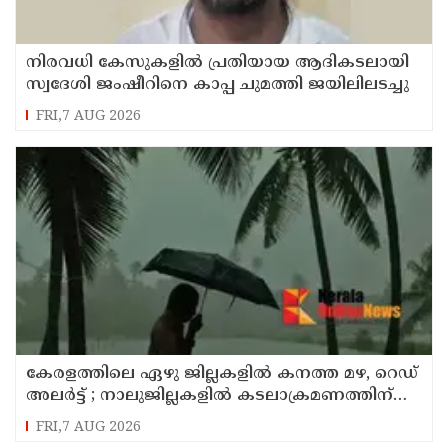
നിരവധി കേസുകളിൽ പ്രതിയായ ആദികടലായി
സ്വദേശി ജംഷീറിനെ കാപ്പ ചുമത്തി ജയിലിലടച്ചു
FRI,7 AUG 2026
കേരളത്തിലെ ഏഴു ജില്ലകളിൽ കനത്ത മഴ, റെഡ്
അലർട്ട് ; നാലുജില്ലകളിൽ കടലാക്രമണത്തിന്
സാധ്യത
FRI,7 AUG 2026