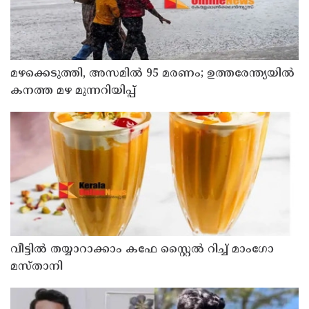
മഴക്കെടുത്തി, അസമിൽ 95 മരണം; ഉത്തരേന്ത്യയില്‍
കനത്ത മഴ മുന്നറിയിപ്പ്
വീട്ടിൽ തയ്യാറാക്കാം കഫേ സ്റ്റൈൽ റിച്ച് മാംഗോ
മസ്താനി