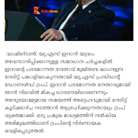
വാഷിങ്ടൺ: യു.എസ്-ഇറാൻ യുദ്ധം
അവസാനിപ്പിക്കാനുള്ള സമാധാന ചർച്ചകളിൽ
ഇറാന്റെ പരമോന്നത നേതാവ് മുജ്തബ ഖാംനഈ
നേരിട്ട് പങ്കാളിയാകുന്നതായി യു.എസ് പ്രസിഡന്റ്
ഡോണൾഡ് ട്രംപ്. ഇറാൻ പരമോന്നത നേതാവുമായി
താൻ നിലവിൽ മികച്ച ധാരണയിലാണെന്നും
അനുയോജ്യമായ സമയത്ത് അദ്ദേഹവുമായി നേരിട്ട്
കൂടിക്കാഴ്ച നടത്താൻ ആഗ്രഹിക്കുന്നതായും ട്രംപ്
വ്യക്തമാക്കി. ഒരു പ്രമുഖ മാധ്യമത്തിന് നൽകിയ
അഭിമുഖത്തിലാണ് ട്രംപിന്റെ നിർണായക
വെളിപ്പെടുത്തൽ.