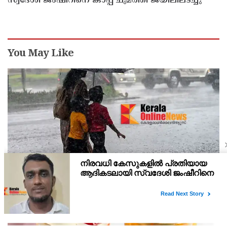
സ്വദേശി ജംഷീറിനെ കാപ്പ ചുമത്തി ജയിലിലടച്ചു
You May Like
മഴക്കെടുത്തി, അസമിൽ 95 മരണം; ഉത്തരേന്ത്യയില്‍
കനത്ത മഴ മുന്നറിയിപ്പ്
അസമില്‍ പ്രളയക്കെടുതിയില്‍ മരണം 95 ആയി ഉയര്‍ന്നു. ആറ്
പേരുടെ മരണം കൂടി സ്ഥിരീകരിച്ചതോടെയാണ് മരണസംഖ്യ
കൂടിയത്. പതിനാല് ജില്ലകളിലായ 1,60,000 പേരെയാണ്