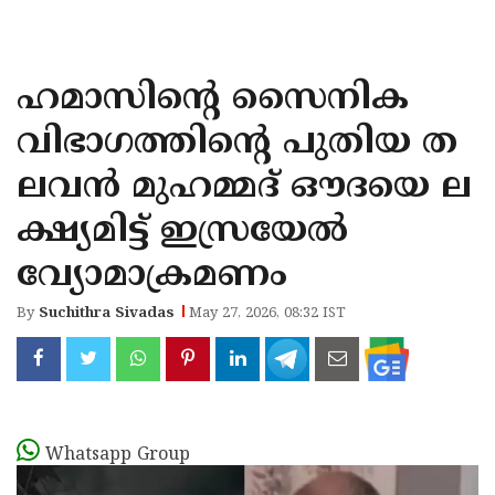
KOZHIKODE
WAYANAD
ഹമാസിന്റെ സൈനിക
KANNUR
വിഭാഗത്തിന്റെ പുതിയ ത
KASARAGOD
ലവന്‍ മുഹമ്മദ് ഔദയെ ല
ക്ഷ്യമിട്ട് ഇസ്രയേല്‍
വ്യോമാക്രമണം
By
Suchithra Sivadas
May 27, 2026, 08:32 IST
Whatsapp Group