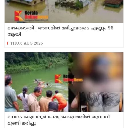
മഴക്കെടുതി ; അസമില്‍ മരിച്ചവരുടെ എണ്ണം 96
ആയി
THU,6 AUG 2026
മമ്പറം കേളാലൂർ ക്ഷേത്രക്കുളത്തിൽ യുവാവ്
മുങ്ങി മരിച്ചു