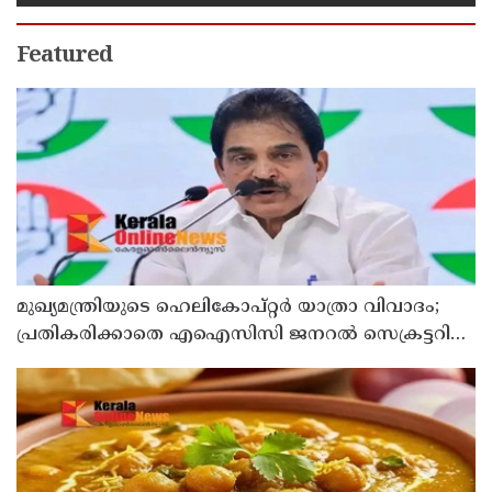
Featured
മുഖ്യമന്ത്രിയുടെ ഹെലികോപ്റ്റര്‍ യാത്രാ വിവാദം;
പ്രതികരിക്കാതെ എഐസിസി ജനറല്‍ സെക്രട്ടറി
കെ സി വേണുഗോപാല്‍