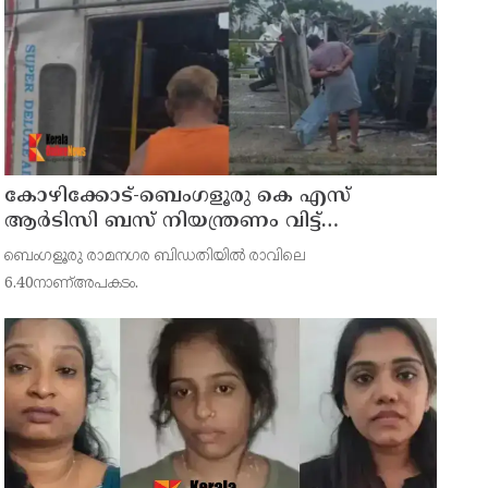
കോഴിക്കോട്-ബെംഗളൂരു കെ എസ്
ആര്‍ടിസി ബസ് നിയന്ത്രണം വിട്ട്
തലകീഴായി മറിഞ്ഞു; ഡ്രൈവര്‍ക്കും
ബെംഗളൂരു രാമനഗര ബിഡതിയില്‍ രാവിലെ
കണ്ടക്ടര്‍ക്കും ദാരുണാന്ത്യം
6.40നാണ്അപകടം.