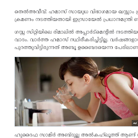
തെ​ൽ​അ​വീ​വ്: ഹ​മാ​സ് സാ​യു​ധ വി​ഭാ​ഗ​മാ​യ ഖ​സ്സാം ബ
ക്ര​മ​ണം ന​ട​ത്തി​യ​താ​യി ഇ​സ്രാ​യേ​ൽ പ്ര​ധാ​ന​മ​ന്ത്രി ബ
ഗ​സ്സ സി​റ്റി​യി​ലെ രി​മാ​ലി​ൽ അ​പ്പാ​ർ​ട്മെ​ന്റി​ൽ ന​ട​ത്
വാ​ദം. വാ​ർ​ത്ത ഹ​മാ​സ് സ്ഥി​രീ​ക​രി​ച്ചി​ട്ടി​ല്ല. വ​ർ​ഷ​ങ്ങ
പു​റ​ത്തു​വി​ട്ടി​രു​ന്ന​ത് അ​ബൂ ഉ​ബൈ​ദ​യെ​ന്ന പേ​രി​ലാ​ണ
ഹു​ദൈ​ഫ സാ​മി​ർ അ​ബ്ദു​ല്ല അ​ൽ​ക​ഹ്‍ലൂ​ത്ത് ആ​ണ് ശ​രി​യാ​