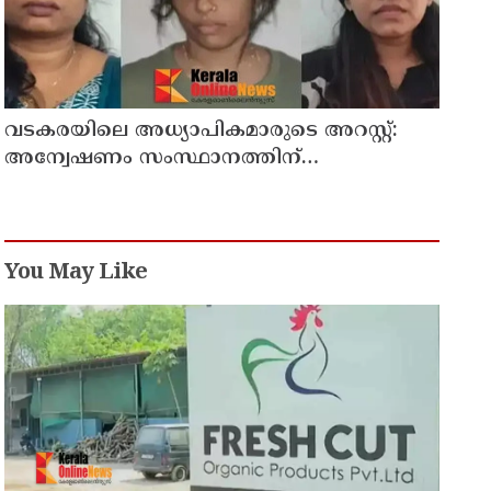
വടകരയിലെ അധ്യാപികമാരുടെ അറസ്റ്റ്:
അന്വേഷണം സംസ്ഥാനത്തിന്
പുറത്തേയ്ക്ക്
You May Like