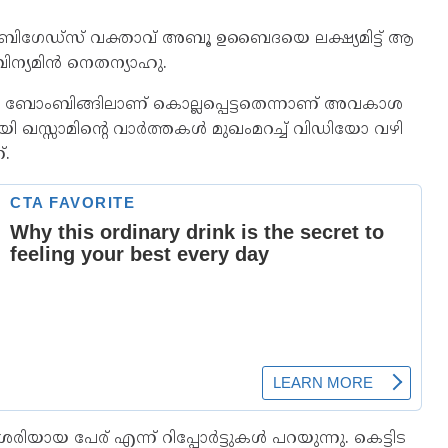
്രി​ഗേ​ഡ്സ് വ​ക്താ​വ് അ​ബൂ ഉ​ബൈ​ദ​യെ ല​ക്ഷ്യ​മി​ട്ട് ആ​
ി​ന്യ​മി​ൻ നെ​ത​ന്യാ​ഹു.
തി​യ ബോം​ബി​ങ്ങി​ലാ​ണ് കൊ​ല്ല​പ്പെ​ട്ട​തെ​ന്നാ​ണ് അ​വ​കാ​ശ​
​ളാ​യി ഖ​സ്സാ​മി​ന്റെ വാ​ർ​ത്ത​ക​ൾ മു​ഖം​മ​റ​ച്ച് വി​ഡി​യോ വ​ഴി
്.
യ പേ​​ര് എ​ന്ന് റി​പ്പോ​ർ​ട്ടു​ക​ൾ പ​റ​യു​ന്നു. കെ​ട്ടി​ട​