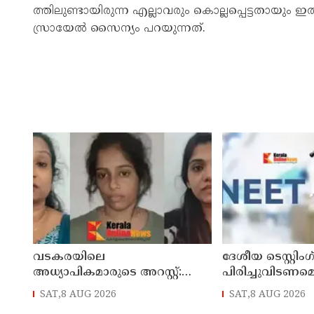
ത്തി​ലു​ണ്ടാ​യി​രു​ന്ന എ​ല്ലാ​വ​രും കൊ​ല്ല​പ്പെ​ട്ട​താ​യ
സ്രാ​യേ​ൽ സൈ​ന്യം പ​റ​യു​ന്ന​ത്.
വടകരയിലെ
ദേശീയ ടെസ്റ്റി
അധ്യാപികമാരുടെ അറസ്റ്റ്:
പിരിച്ചുവിടണമെ
അന്വേഷണം സംസ്ഥാനത്തിന്
ആവശ്യവുമായി ക
SAT,8 AUG 2026
SAT,8 AUG 2026
പുറത്തേയ്ക്ക്
ജനതാ പാര്‍ട്ടി