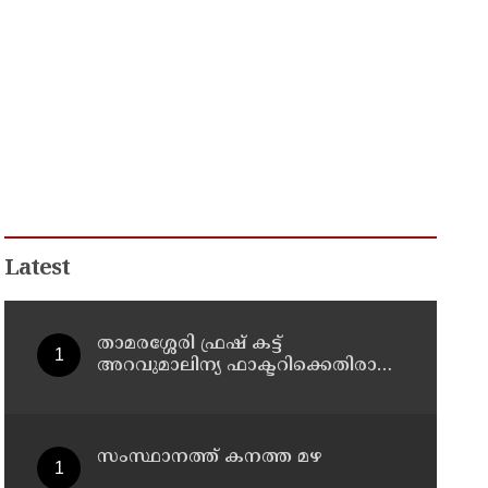
Latest
താമരശ്ശേരി ഫ്രഷ് കട്ട്
അറവുമാലിന്യ ഫാക്ടറിക്കെതിരായ
പ്രതിഷേധം ഇന്നും തുടരും
സംസ്ഥാനത്ത് കനത്ത മഴ