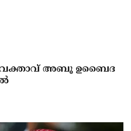
ഗം വ​ക്താ​വ് അ​ബൂ ഉബൈദ
േൽ