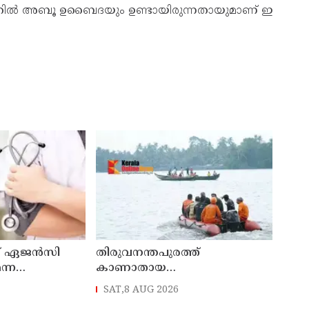
ും ഇ​തി​ൽ അ​ബൂ ഉ​ബൈ​ദ​യും ഉ​ണ്ടാ​യി​രു​ന്ന​താ​യു​മാ​ണ് ഇ​
ംഗ് ഏജന്‍സി
തിരുവനന്തപുരത്ത്
ന്ന
കാണാതായ
ോക്രോച്ച്
മത്സ്യത്തൊഴിലാളികള്‍ക്കായുള്ള
SAT,8 AUG 2026
തിരച്ചില്‍ പുലര്‍ച്ചെ തുടങ്ങി