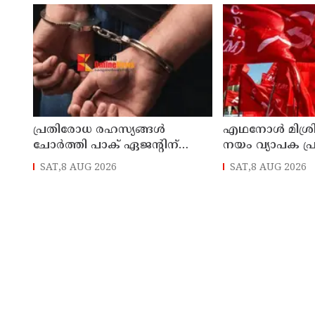
പ്രതിരോധ രഹസ്യങ്ങള്‍
എഥനോള്‍ മിശ്
ചോര്‍ത്തി പാക് ഏജന്റിന്
നയം വ്യാപക പ്ര
നല്‍കി; വ്യോമസേനാ വിങ്
സൃഷ്ടിക്കും:
SAT,8 AUG 2026
SAT,8 AUG 2026
കമാന്‍ഡര്‍ അറസ്റ്റില്‍
പിന്‍വലിച്ചില്ലെ
പ്രതിഷേധമെന്