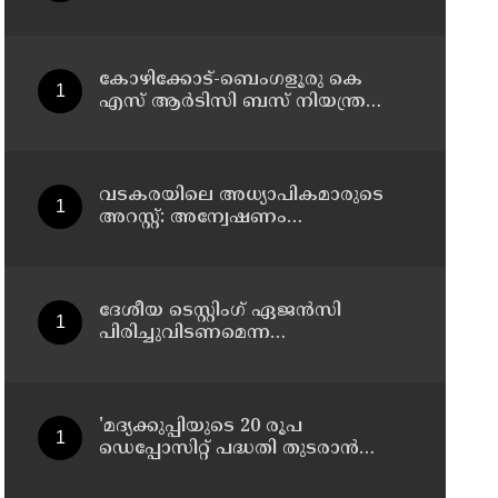
കോഴിക്കോട്-ബെംഗളൂരു കെ
എസ് ആര്‍ടിസി ബസ് നിയന്ത്രണം
വിട്ട് തലകീഴായി മറിഞ്ഞു;
ഡ്രൈവര്‍ക്കും കണ്ടക്ടര്‍ക്കും
ദാരുണാന്ത്യം
വടകരയിലെ അധ്യാപികമാരുടെ
അറസ്റ്റ്: അന്വേഷണം
സംസ്ഥാനത്തിന് പുറത്തേയ്ക്ക്
ദേശീയ ടെസ്റ്റിംഗ് ഏജന്‍സി
പിരിച്ചുവിടണമെന്ന
ആവശ്യവുമായി കോക്രോച്ച്
ജനതാ പാര്‍ട്ടി
'മദ്യക്കുപ്പിയുടെ 20 രൂപ
ഡെപ്പോസിറ്റ് പദ്ധതി തുടരാന്‍
തീരുമാനമെടുത്ത എക്സൈസ്
മന്ത്രി എം ലിജുവിന് നന്ദി';