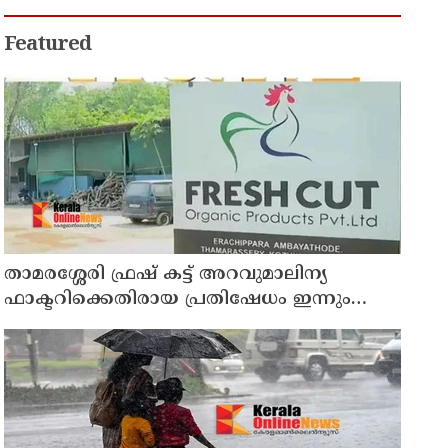
അഭിനന്ദിച്ച് മുന്‍ മന്ത്രി എം ബി
രാജേഷ്
Featured
താമരശ്ശേരി ഫ്രഷ് കട്ട് അറവുമാലിന്യ
ഫാക്ടറിക്കെതിരായ പ്രതിഷേധം ഇന്നും
തുടരും