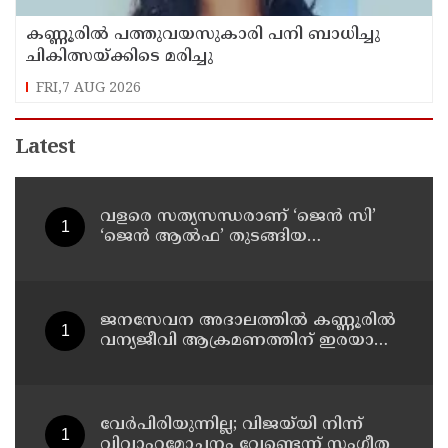
കണ്ണൂരിൽ പത്തുവയസുകാരി പനി ബാധിച്ചു
ചികിത്സയ്ക്കിടെ മരിച്ചു
FRI,7 AUG 2026
Latest
വളരെ സത്യസന്ധരാണ് ‘ജെൻ സി’
‘ജെൻ ആൽഫ’ തുടങ്ങിയ
യുവതലമുറ ; മോഹൻ ഭാഗവത്
ജനസേവന അദാലത്തിൽ കണ്ണൂരിൽ
വന്യജീവി ആക്രമണത്തിന് ഇരയായ
30 പേർക്ക് സഹായധനം അനുവദിച്ചു
വേർപിരിയുന്നില്ല; വിജയ്‍യി നിന്ന്
വിവാഹമോചനം വേണ്ടെന്ന് സംഗീത