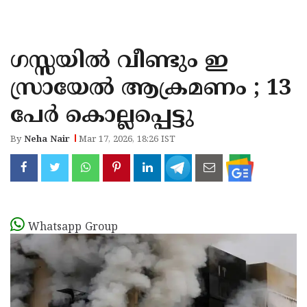
KOZHIKODE
WAYANAD
ഗസ്സയിൽ വീണ്ടും ഇ
KANNUR
സ്രായേൽ ആക്രമണം ; 13
KASARAGOD
പേർ കൊല്ലപ്പെട്ടു
By
Neha Nair
Mar 17, 2026, 18:26 IST
Whatsapp Group