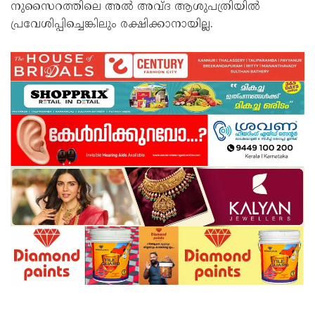
നുസൈറത്തിലെ അൽ അവ്ദ ആശുപത്രിയിൽ
പ്രവേശിപ്പിച്ചെങ്കിലും രക്ഷിക്കാനായില്ല.