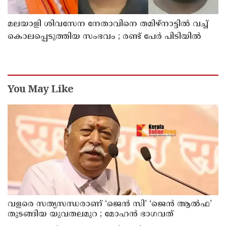
മലയാളി ശിവസേന നേതാവിനെ തമിഴ്നാട്ടിൽ വച്ച്
കൊലപ്പെടുത്തിയ സംഭവം ; രണ്ട് പേർ പിടിയിൽ
You May Like
വളരെ സത്യസന്ധരാണ് ‘ജെൻ സി’ ‘ജെൻ ആൽഫ’
തുടങ്ങിയ യുവതലമുറ ; മോഹൻ ഭാഗവത്