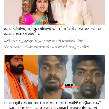
വേർപിരിയുന്നില്ല; വിജയ്‍യി നിന്ന് വിവാഹമോചനം
വേണ്ടെന്ന് സംഗീത
തമിഴ്നാട് മുഖ്യമന്ത്രിയും നടനുമായ വിജയ്‍യിൽ നിന്ന്
വിവാഹമോചനം വേണ്ടെന്ന നിലപാടുമായി ഭാര്യ സംഗീത.
വിജയ്‍യിൽ നിന്ന് വിവാഹമോചനം ആവശ്യപ്പെട്ടുള്ള ഹർജി
പിൻവലിക്കാനുള്ള തീരുമാനം സംഗീത ചെങ്കൽപ്പെട്ട് കുടുംബ
മലയാളി ശിവസേന നേതാവിനെ തമിഴ്നാട്ടിൽ വച്ച്
കൊലപ്പെടുത്തിയ സംഭവം ; രണ്ട് പേർ പിടിയിൽ