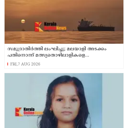
സമുദ്രാതിർത്തി ലംഘിച്ചു; മലയാളി അടക്കം
പതിനൊന്ന് മത്സ്യതൊഴിലാളികളെ
കസ്റ്റഡിയിലെടുത്ത് ശ്രീലങ്കൻ നാവികസേന
FRI,7 AUG 2026