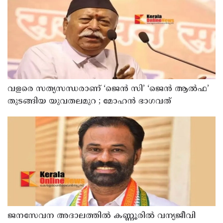
വളരെ സത്യസന്ധരാണ് ‘ജെൻ സി’ ‘ജെൻ ആൽഫ’
തുടങ്ങിയ യുവതലമുറ ; മോഹൻ ഭാഗവത്
ജനസേവന അദാലത്തിൽ കണ്ണൂരിൽ വന്യജീവി