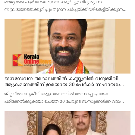
രാജ്യത്തെ പുതിയ തലമുറയെക്കുറിച്ചും വിദ്യാഭ്യാസ
സമ്പ്രദായത്തെക്കുറിച്ചും തുറന്ന ചർച്ചയ്ക്ക് വഴിതെളിയിക്കുന്ന
നിർണ്ണായക പ്രസ്താവനയുമായി ആർ.എസ്.എസ് മേധാവി
മോഹൻ ഭാഗവത് രംഗത്ത്. നിലവിലെ തലമുറയെക്കാൾ വളരെ
ജനസേവന അദാലത്തിൽ കണ്ണൂരിൽ വന്യജീവി
ആക്രമണത്തിന് ഇരയായ 30 പേർക്ക് സഹായധനം
അനുവദിച്ചു
ജില്ലയിൽ വന്യജീവി ആക്രമണത്തിൽ മരണപ്പെടുകയോ
പരിക്കേൽക്കുകയോ ചെയ്ത 30 പേരുടെ ബന്ധുക്കൾക്ക് വനം
വന്യജീവി വകുപ്പിന്റെ ജനസേവന ജില്ലാതല അദാലത്തിൽ
സഹായധനം അനുവദിച്ചു. സംസ്ഥാന സർക്കാരിന്റെ നൂറുദിന
പരിപാടിയിൽ