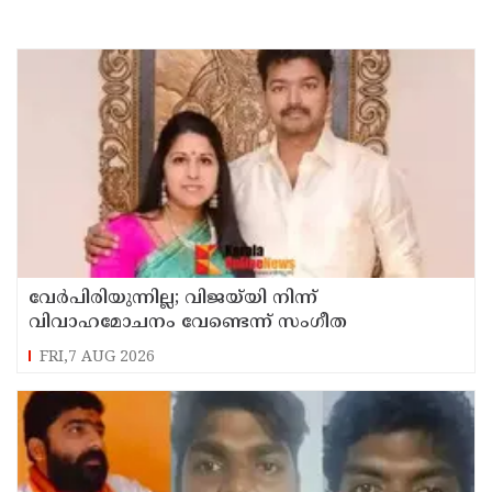
വേർപിരിയുന്നില്ല; വിജയ്‍യി നിന്ന്
വിവാഹമോചനം വേണ്ടെന്ന് സംഗീത
FRI,7 AUG 2026