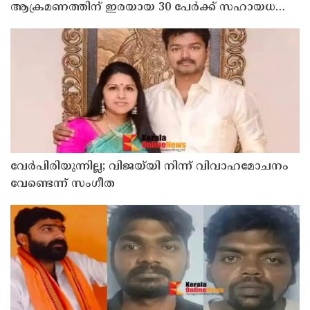
ആക്രമണത്തിന് ഇരയായ 30 പേർക്ക് സഹായധനം
അനുവദിച്ചു
വേർപിരിയുന്നില്ല; വിജയ്‍യി നിന്ന് വിവാഹമോചനം
വേണ്ടെന്ന് സംഗീത