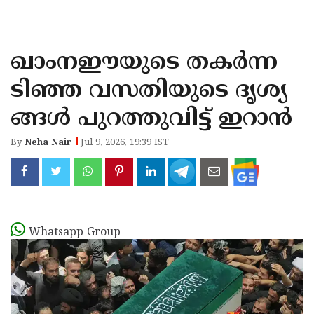
KOZHIKODE
WAYANAD
ഖാംനഈയുടെ തകർന്ന
KANNUR
ടിഞ്ഞ വസതിയുടെ ദൃശ്യ
KASARAGOD
ങ്ങൾ പുറത്തുവിട്ട് ഇറാൻ
By
Neha Nair
Jul 9, 2026, 19:39 IST
Whatsapp Group