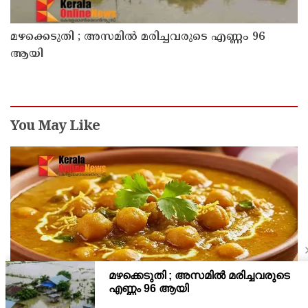
മഴക്കെടുതി ; അസമില്‍ മരിച്ചവരുടെ എണ്ണം 96
ആയി
You May Like
ചപ്പാത്തിക്കും അപ്പത്തിനും അടിപൊളി
കോമ്പിനേഷൻ; രുചികരമായ ചന കറി തയ്യാറാക്കാം