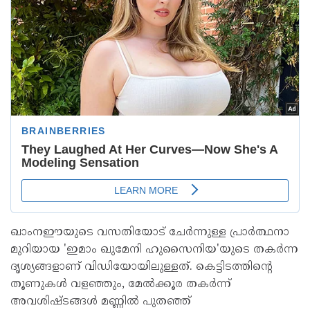
ഖാംനഈയുടെ വസതിയോട് ചേർന്നുള്ള പ്രാർത്ഥനാ
മുറിയായ 'ഇമാം ഖുമേനി ഹുസൈനിയ'യുടെ തകർന്ന
ദൃശ്യങ്ങളാണ് വിഡിയോയിലുള്ളത്. കെട്ടിടത്തിന്റെ
തൂണുകൾ വളഞ്ഞും, മേൽക്കൂര തകർന്ന്
അവശിഷ്ടങ്ങൾ മണ്ണിൽ പുതഞ്ഞ്