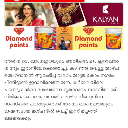
അതിനിടെ, ഖാംനഈയുടെ ഭൗതികദേഹം ഇറാഖിൽ
നിന്നും ഇറാനിലേക്കെത്തിച്ചു. കഴിഞ്ഞ വെള്ളിയാഴ്ച
തെഹ്‌റാനിൽ ആരംഭിച്ച വിലാപയാത്ര കോം നഗരം
പിന്നിട്ടാണ് ഇറാഖിലെത്തിയത്. കർബലയിലെ
ചടങ്ങുകൾക്ക് ശേഷമാണ് മൃതദേഹം ഇറാനിലേക്ക്
തിരികെ കൊണ്ടു വന്നത്. ഒരാഴ്ച നീണ്ടുനിന്ന
സംസ്കാര ചടങ്ങുകൾക്ക് ശേഷം ഖാംനഈയുടെ
ജന്മനാടായ മശ്ഹദിൽ വെച്ച് ഇന്ന് മയ്യത്ത്
ഖബറടക്കും.