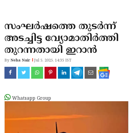
KOZHIKODE
WAYANAD
സംഘർഷത്തെ തുടർന്ന്
KANNUR
അടച്ചിട്ട വ്യോമാതിർത്തി
KASARAGOD
തുറന്നതായി ഇറാൻ
By
Neha Nair
Jul 5, 2025, 14:35 IST
Whatsapp Group