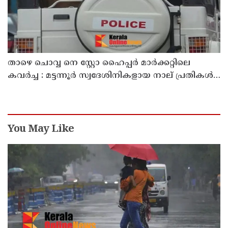
താഴെ ചൊവ്വ നെ സ്റ്റോ ഹൈപ്പർ മാർക്കറ്റിലെ
കവർച്ച : മട്ടന്നൂർ സ്വദേശിനികളായ നാല് പ്രതികൾ
പിടിയിൽ
You May Like