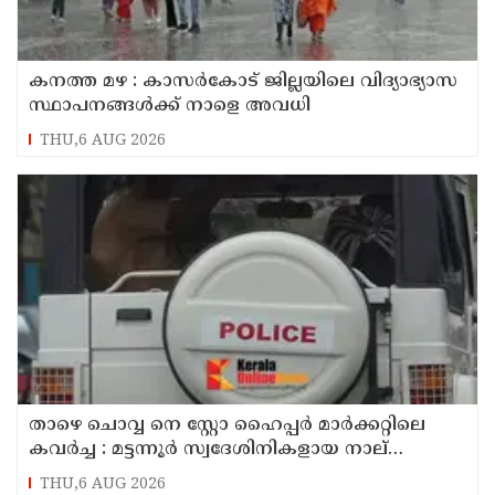
കനത്ത മഴ : കാസർകോട് ജില്ലയിലെ വിദ്യാഭ്യാസ
സ്ഥാപനങ്ങൾക്ക് നാളെ അവധി
THU,6 AUG 2026
താഴെ ചൊവ്വ നെ സ്റ്റോ ഹൈപ്പർ മാർക്കറ്റിലെ
കവർച്ച : മട്ടന്നൂർ സ്വദേശിനികളായ നാല്
പ്രതികൾ പിടിയിൽ
THU,6 AUG 2026