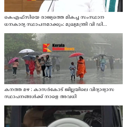
കെഎഫ്‌സിയെ രാജ്യത്തെ മികച്ച സംസ്ഥാന
ധനകാര്യ സ്ഥാപനമാക്കും: മുഖ്യമന്ത്രി വി ഡി
സതീശൻ
കനത്ത മഴ : കാസർകോട് ജില്ലയിലെ വിദ്യാഭ്യാസ
സ്ഥാപനങ്ങൾക്ക് നാളെ അവധി