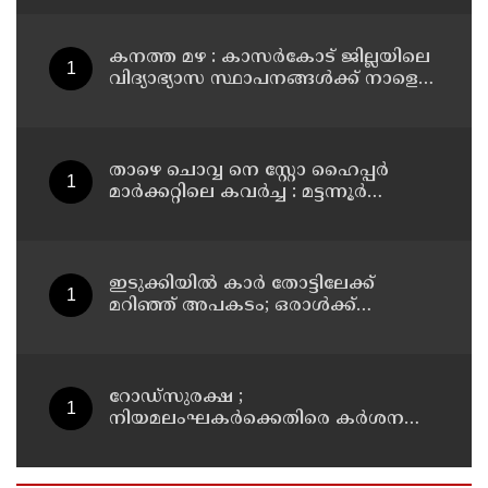
കനത്ത മഴ : കാസർകോട് ജില്ലയിലെ
വിദ്യാഭ്യാസ സ്ഥാപനങ്ങൾക്ക് നാളെ
അവധി
താഴെ ചൊവ്വ നെ സ്റ്റോ ഹൈപ്പർ
മാർക്കറ്റിലെ കവർച്ച : മട്ടന്നൂർ
സ്വദേശിനികളായ നാല് പ്രതികൾ
പിടിയിൽ
ഇടുക്കിയിൽ കാർ തോട്ടിലേക്ക്
മറിഞ്ഞ് അപകടം; ഒരാൾക്ക്
ദാരുണാന്ത്യം
റോഡ്‌സുരക്ഷ ;
നിയമലംഘകർക്കെതിരെ കർശന
നടപടി: കൊല്ലം ജില്ലാ കലക്ടർ