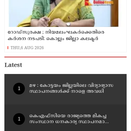
റോഡ്‌സുരക്ഷ ; നിയമലംഘകർക്കെതിരെ
കർശന നടപടി: കൊല്ലം ജില്ലാ കലക്ടർ
THU,6 AUG 2026
Latest
മഴ : കോട്ടയം ജില്ലയിലെ വിദ്യാഭ്യാസ
സ്ഥാപനങ്ങൾക്ക് നാളെ അവധി
കെഎഫ്‌സിയെ രാജ്യത്തെ മികച്ച
സംസ്ഥാന ധനകാര്യ സ്ഥാപനമാക്കും:
മുഖ്യമന്ത്രി വി ഡി സതീശൻ