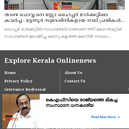
താഴെ ചൊവ്വ നെ സ്റ്റോ ഹൈപ്പർ മാർക്കറ്റിലെ
കവർച്ച : മട്ടന്നൂർ സ്വദേശിനികളായ നാല് പ്രതികൾ
പിടിയിൽ
ഹൈപ്പർ മാർക്കറ്റിൽ സാധനങ്ങൾ വാങ്ങാനെ ത്തി കോസ്മെറ്റിക്
സാധനങ്ങൾ മോഷ്ടിച്ച കടന്നു കള ഞ്ഞ കേസിൽ നാലംഗ
വനിതാസംഘത്തെ പിടികൂടി. മട്ട ന്നൂർ സ്വദേശികളും
ബന്ധുക്കളുമായ റൂബി (35),ആശ(54), ലക്ഷ്മിക്കുട്ടി (70),
Explore Kerala Onlinenews
Home
About Us
Privacy Policy
Contact Us
Grievance Redressal
Copyright © 2024 keralaonlinenews