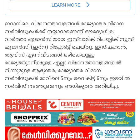
ഇറാനിലെ വിമാനത്താവളങ്ങൾ രാജ്യാന്തര വിമാന
സർവീസുകൾക്ക് തയ്യാറാണെന്ന് ഔദ്യോഗിക
വാർത്താ ഏജൻസിയായ ഇസ്‌ലാമിക് റിപബ്ലിക് ന്യൂസ്
ഏജൻസി (ഇർന) റിപ്പോർട്ട് ചെയ്തു. ഇസ്ഫഹാൻ,
തബ്രിസ് എന്നിവിടങ്ങൾ ഒഴികെയുള്ള
രാജ്യത്തുടനീളമുള്ള എല്ലാ വിമാനത്താവളങ്ങളിൽ
നിന്നുമുള്ള ആഭ്യന്തര, രാജ്യാന്തര വിമാന
സർവീസുകൾ രാവിലെ 5നും വൈകിട്ട് 6നും ഇടയിൽ
സർവീസ് നടത്തുമെന്നും അധികൃതർ അറിയിച്ചു.