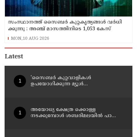
സം​സ്ഥാ​ന​ത്ത് സൈ​ബ​ര്‍ കു​റ്റ​കൃ​ത്യ​ങ്ങ​ൾ വ​ർ​ധി​
ക്കു​ന്നു : അഞ്ച്​ മാസത്തിനിടെ 1,053 കേസ്
MON,10 AUG 2026
Latest
'സൈബര്‍ കുറ്റവാളികള്‍
ഉപയോഗിക്കുന്ന മ്യൂള്‍
അകൗണ്ടുകളില്‍ ജാഗ്രത വേണം' ;
നിര്‍ദേശവുമായി പൊലീസ്
അയോധ്യ ക്ഷേത്ര ക്കൊള്ള
നടക്കുമ്പോൾ ശബരിമലയിൽ പാട്ടും
പാടി നടന്നവരെ കാണാനില്ല ;
ഇ.പി.ജയരാജൻ