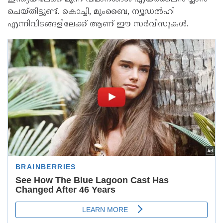
ചെയ്തിട്ടുണ്ട്. കൊച്ചി, മുംബൈ, ന്യൂഡൽഹി
എന്നിവിടങ്ങളിലേക്ക് ആണ് ഈ സർവിസുകൾ.