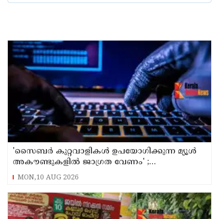
'സൈബര്‍ കുറ്റവാളികള്‍ ഉപയോഗിക്കുന്ന മ്യൂള്‍
അകൗണ്ടുകളില്‍ ജാഗ്രത വേണം' ;
നിര്‍ദേശവുമായി പൊലീസ്
MON,10 AUG 2026