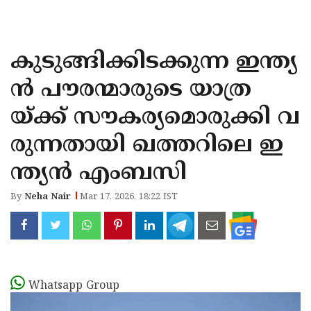
KOZHIKODE
WAYANAD
കുടുങ്ങിക്കിടക്കുന്ന ഇന്ത്യ
KANNUR
ൻ പൗരന്മാരുടെ യാത്ര
KASARAGOD
യ്ക്ക് സൗകര്യമൊരുക്കി വ
രുന്നതായി ഖത്തറിലെ ഇ
ന്ത്യൻ എംബസി
By
Neha Nair
Mar 17, 2026, 18:22 IST
Whatsapp Group