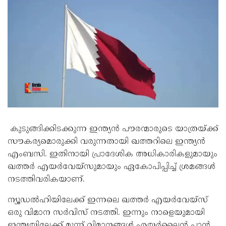
കുടുങ്ങിക്കിടക്കുന്ന ഇന്ത്യൻ പൗരന്മാരുടെ യാത്രയ്ക്ക്
സൗകര്യമൊരുക്കി വരുന്നതായി ഖത്തറിലെ ഇന്ത്യൻ
എംബസി. ഇതിനായി പ്രാദേശിക അധികാരികളുമായും
ഖത്തർ എയർവേയ്സുമായും ഏകോപിപ്പിച്ച് ശ്രമങ്ങൾ
നടത്തിവരികയാണ്.
ന്യൂഡൽഹിയിലേക്ക് ഇന്നലെ ഖത്തർ എയർവേയ്‌സ്
ഒരു വിമാന സർവിസ് നടത്തി. ഇന്നും നാളെയുമായി
ഇന്ത്യയിലേക്ക് മൂന്ന് വിമാനങ്ങൾ എയർലൈൻ പ്ലാൻ