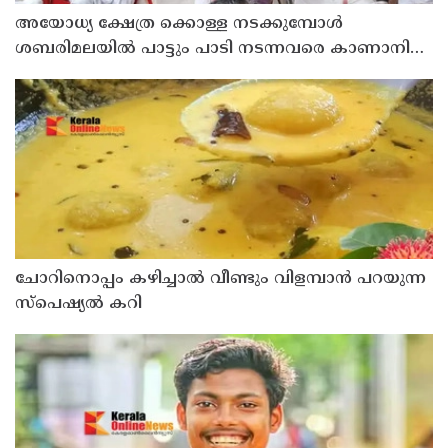
അയോധ്യ ക്ഷേത്ര ക്കൊള്ള നടക്കുമ്പോൾ
ശബരിമലയിൽ പാട്ടും പാടി നടന്നവരെ കാണാനില്ല ;
ഇ.പി.ജയരാജൻ
ചോറിനൊപ്പം കഴിച്ചാൽ വീണ്ടും വിളമ്പാൻ പറയുന്ന
സ്പെഷ്യൽ കറി