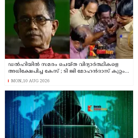
ഡൽഹിയിൽ സമരം ചെയ്ത വിദ്യാർത്ഥികളെ
അധിക്ഷേപിച്ച കേസ് ; ടി ജി മോഹൻദാസ് കുറ്റം
സമ്മതിച്ചു
MON,10 AUG 2026