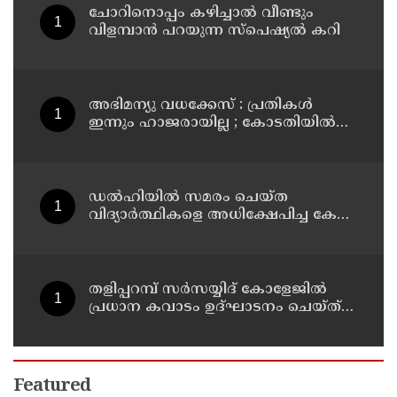
ചോറിനൊപ്പം കഴിച്ചാൽ വീണ്ടും
വിളമ്പാൻ പറയുന്ന സ്പെഷ്യൽ കറി
അഭിമന്യു വധക്കേസ് : പ്രതികൾ
ഇന്നും ഹാജരായില്ല ; കോടതിയിൽ
മാധ്യമപ്രവർത്തകരുള്ളതിനാൽ
ഹാജരാകാൻ ബുദ്ധിമുട്ടെന്ന്
പ്രതികൾ
ഡൽഹിയിൽ സമരം ചെയ്ത
വിദ്യാർത്ഥികളെ അധിക്ഷേപിച്ച കേസ്
; ടി ജി മോഹൻദാസ് കുറ്റം സമ്മതിച്ചു
തളിപ്പറമ്പ് സർസയ്യിദ് കോളേജിൽ
പ്രധാന കവാടം ഉദ്ഘാടനം ചെയ്ത്
പൂർവ്വ വിദ്യാർത്ഥിയും വ്യവസായ
മന്ത്രിയുമായ പി കെ കുഞ്ഞാലിക്കുട്ടി
Featured