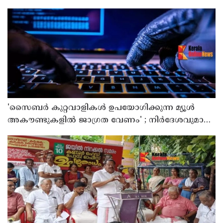
'സൈബര്‍ കുറ്റവാളികള്‍ ഉപയോഗിക്കുന്ന മ്യൂള്‍
അകൗണ്ടുകളില്‍ ജാഗ്രത വേണം' ; നിര്‍ദേശവുമായി
പൊലീസ്