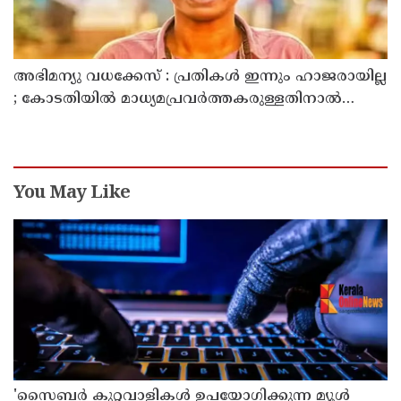
അഭിമന്യു വധക്കേസ് : പ്രതികൾ ഇന്നും ഹാജരായില്ല
; കോടതിയിൽ മാധ്യമപ്രവർത്തകരുള്ളതിനാൽ
ഹാജരാകാൻ ബുദ്ധിമുട്ടെന്ന് പ്രതികൾ
You May Like
'സൈബര്‍ കുറ്റവാളികള്‍ ഉപയോഗിക്കുന്ന മ്യൂള്‍