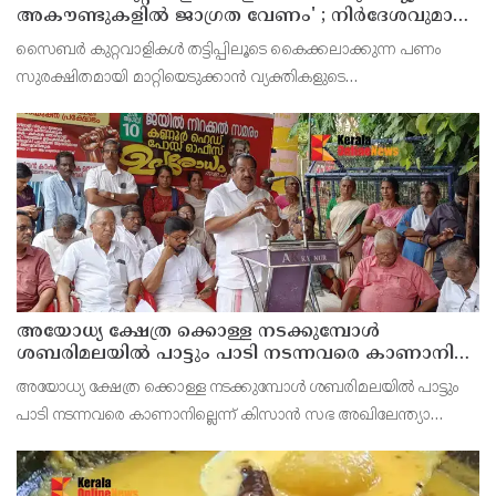
അകൗണ്ടുകളില്‍ ജാഗ്രത വേണം' ; നിര്‍ദേശവുമായി
പൊലീസ്
സൈബര്‍ കുറ്റവാളികള്‍ തട്ടിപ്പിലൂടെ കൈക്കലാക്കുന്ന പണം
സുരക്ഷിതമായി മാറ്റിയെടുക്കാന്‍ വ്യക്തികളുടെ
അറിവോടുകൂടിയോ അല്ലാതെയോ ഉപയോഗിക്കുന്ന വാടക ബാങ്ക്
അക്കൗണ്ടുകളായ മ്യൂള്‍ അകൗണ്ടുകളില്‍ ജാഗ്രത വേണമെന്ന
അയോധ്യ ക്ഷേത്ര ക്കൊള്ള നടക്കുമ്പോൾ
ശബരിമലയിൽ പാട്ടും പാടി നടന്നവരെ കാണാനില്ല ;
ഇ.പി.ജയരാജൻ
അയോധ്യ ക്ഷേത്ര ക്കൊള്ള നടക്കുമ്പോൾ ശബരിമലയിൽ പാട്ടും
പാടി നടന്നവരെ കാണാനില്ലെന്ന് കിസാൻ സഭ അഖിലേന്ത്യാ
വൈസ് പ്രസിഡണ്ട് ഇ.പി.ജയരാജൻ .സംയുക്ത കിസാൻ
മോർച്ചയുടേയും കേന്ദ്ര ട്രേഡ്‌ യൂണിയനുകളുടേയും ആഹ്വാനപ