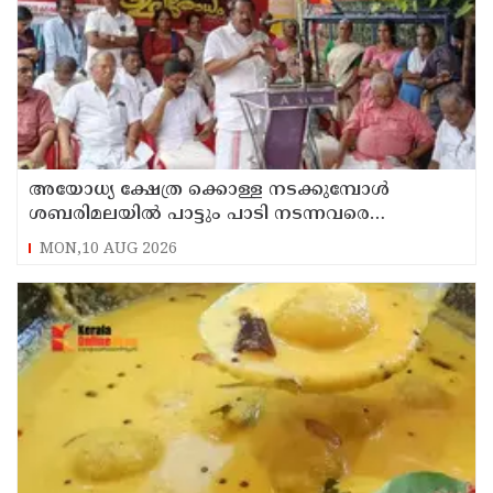
അയോധ്യ ക്ഷേത്ര ക്കൊള്ള നടക്കുമ്പോൾ
ശബരിമലയിൽ പാട്ടും പാടി നടന്നവരെ
കാണാനില്ല ; ഇ.പി.ജയരാജൻ
MON,10 AUG 2026