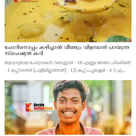
ചോറിനൊപ്പം കഴിച്ചാൽ വീണ്ടും വിളമ്പാൻ പറയുന്ന
സ്പെഷ്യൽ കറി
ആവശ്യമായ ചേരുവകൾ: റംബൂട്ടാൻ - 10 എണ്ണം തേങ്ങ ചിരകിയത്
- 1 കപ്പ് തൈര് (പുളിയില്ലാത്തത്) - 1/2 കപ്പ് പച്ചമുളക് - 4-5 എണ്ണം
മഞ്ഞൾപ്പൊടി - 1/2 ടീസ്പൂൺ ജീരകം - 1/4 ടീസ്പൂൺ ഉപ്പ് -
ആവശ്യത്തിന് പഞ്ചസാര - 1