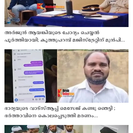
അര്‍ജുന്‍ ആയങ്കിയുടെ ചോദ്യം ചെയ്യല്‍
പൂര്‍ത്തിയായി; കൂത്തുപറമ്പ് മജിസ്ട്രേറ്റിന് മുൻപില്‍
ഹാജരാക്കും
ഭാര്യയുടെ വാട്സ്ആപ്പ് മെസേജ് കണ്ടു ഞെട്ടി ;
ഭര്‍ത്താവിനെ കൊലപ്പെടുത്തി മരണം
റോഡപകടമാക്കി മാറ്റാന്‍ കാമുകനുമായി
പദ്ധതിയിട്ട യുവതിയും സുഹൃത്തും ഒളിവില്‍