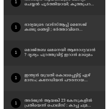
ചെയ്യല്‍ പൂര്‍ത്തിയായി; കൂത്തുപറമ്പ്
മജിസ്ട്രേറ്റിന് മുൻപില്‍ ഹാജരാക്കും
ഭാര്യയുടെ വാട്സ്ആപ്പ് മെസേജ്
കണ്ടു ഞെട്ടി ; ഭര്‍ത്താവിനെ
കൊലപ്പെടുത്തി മരണം
റോഡപകടമാക്കി മാറ്റാന്‍
കാമുകനുമായി പദ്ധതിയിട്ട
യുവതിയും സുഹൃത്തും ഒളിവില്‍
മൊജ്തബ ഖമനെയി ആരോഗ്യവാന്‍
? ദൃശ്യം പുറത്തുവിട്ട് ഇറാന്‍ മാധ്യമം
ഇന്ത്യന്‍ യുവതി കൊലപ്പെട്ടിട്ട് ഏഴ്
മാസം; കനേഡിയന്‍ പൗരനായ
പങ്കാളി അറസ്റ്റില്‍
അര്‍ജുന്‍ ആയങ്കി 23 കേസുകളില്‍
പ്രതിയെന്ന് പൊലിസ് : കാപ്പ ചുമത്തി