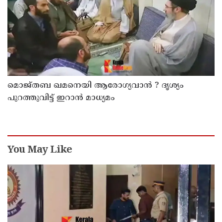
മൊജ്തബ ഖമനെയി ആരോഗ്യവാന്‍ ? ദൃശ്യം
പുറത്തുവിട്ട് ഇറാന്‍ മാധ്യമം
You May Like