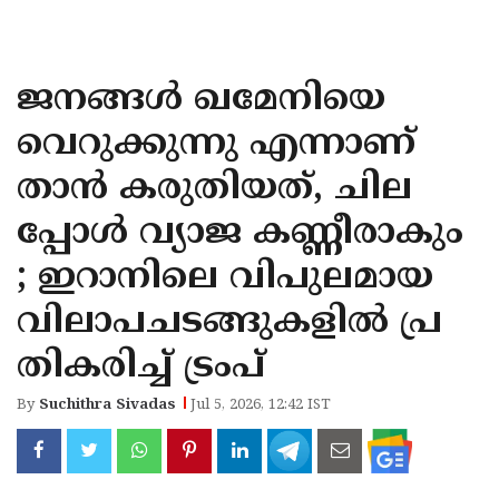
KOZHIKODE
WAYANAD
ജനങ്ങള്‍ ഖമേനിയെ
KANNUR
വെറുക്കുന്നു എന്നാണ്
KASARAGOD
താന്‍ കരുതിയത്, ചില
പ്പോള്‍ വ്യാജ കണ്ണീരാകും
; ഇറാനിലെ വിപുലമായ
വിലാപചടങ്ങുകളില്‍ പ്ര
തികരിച്ച് ട്രംപ്
By
Suchithra Sivadas
Jul 5, 2026, 12:42 IST