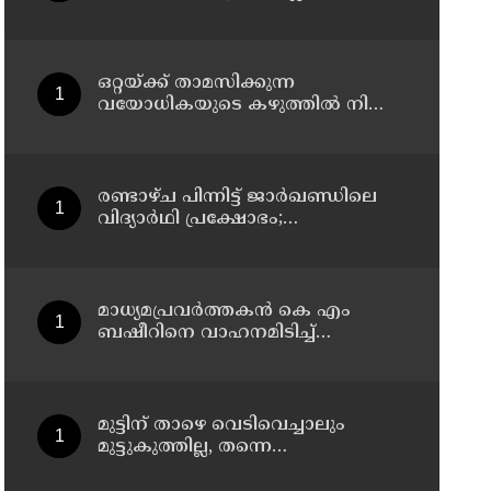
വിദ്യാഭ്യാസ സ്ഥാപനങ്ങള്‍ക്ക്
അവധി
ഒറ്റയ്ക്ക് താമസിക്കുന്ന
വയോധികയുടെ കഴുത്തില്‍ നിന്ന്
അഞ്ചരപ്പവന്റെ സ്വര്‍ണമാല
പൊട്ടിച്ചെടുത്തു; പ്രതി പിടിയില്‍
രണ്ടാഴ്ച പിന്നിട്ട് ജാര്‍ഖണ്ഡിലെ
വിദ്യാര്‍ഥി പ്രക്ഷോഭം;
സമരക്കാരുമായി സംസാരിച്ച്
രാഹുല്‍ ഗാന്ധി
മാധ്യമപ്രവര്‍ത്തകന്‍ കെ എം
ബഷീറിനെ വാഹനമിടിച്ച്
കൊലപ്പെടുത്തിയ കേസില്‍ ശ്രീറാം
വെങ്കിട്ടരാമനെതിരെ സാക്ഷിമൊഴി
മുട്ടിന് താഴെ വെടിവെച്ചാലും
മുട്ടുകുത്തില്ല, തന്നെ
തീവ്രവാദിയാക്കിയത് ഈ സിസ്റ്റം;