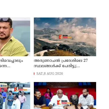
െടിവെച്ചാലും
അരുണാചല്‍ പ്രദേശിലെ 27
ന്നെ
സ്ഥലങ്ങള്‍ക്ക് പേരിട്ടു;
കിയത് ഈ
ചൈനയ്ക്ക് മറുപടിയുമായി
SAT,8 AUG 2026
 പോസ്റ്റുമായി
ഇന്ത്യ
കി