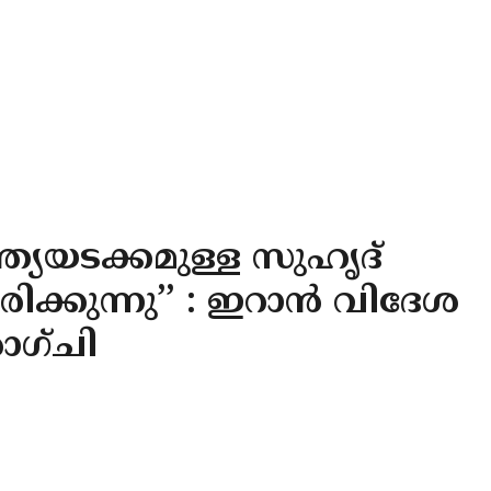
്ത്യയടക്കമുള്ള സുഹൃദ്
രിക്കുന്നു’’ : ഇറാൻ വിദേശ
രാഗ്ചി