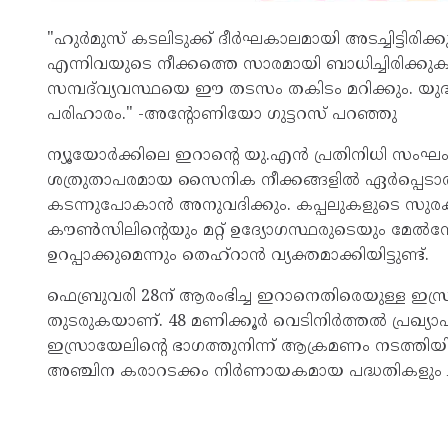
"ഹുർമുസ് കടലിടുക്ക് ദീർഘകാലമായി അടച്ചിട്ടിര
എന്നിവയുടെ നീക്കത്തെ സാരമായി ബാധിച്ചിരിക്
സമ്പദ്‌വ്യവസ്ഥയെ ഈ തടസം തകിടം മറിക്കും. യു
പരിഹാരം." -അന്റോണിയോ ഗുട്ടറസ് പറഞ്ഞു
ന്യൂയോർക്കിലെ ഇറാന്റെ യു.എൻ പ്രതിനിധി സംഘം 
ശത്രുതാപരമായ സൈനിക നീക്കങ്ങളിൽ ഏർപ്പെടാത്ത
കടന്നുപോകാൻ അനുവദിക്കും. കപ്പലുകളുടെ സുര
കൗൺസിലിന്റെയും മറ്റ് ഉദ്യോഗസ്ഥരുടെയും മ
ഉറപ്പാക്കുമെന്നും തെഹ്‌റാൻ വ്യക്തമാക്കിയിട്ടുണ്ട്.
ഫെബ്രുവരി 28ന് ആരംഭിച്ച ഇറാനെതിരെയുള്ള ഇസ
തുടരുകയാണ്. 48 മണിക്കൂർ വെടിനിർത്തൽ പ്രഖ്യാപനം
ഇസ്രായേലിന്റെ ഭാഗത്തുനിന്ന് ആക്രമണം നടത്തിയി
അഞ്ചിന കരാറടക്കം നിർണായകമായ പദ്ധതികളും ച