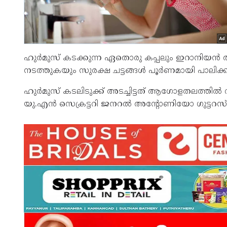
ഹുർമുസ് കടക്കുന്ന ഏതൊരു കപ്പലും ഇറാനിയൻ
നടത്തുകയും സുരക്ഷ ചട്ടങ്ങൾ പൂർണമായി പാലിക്കുക
ഹുർമുസ് കടലിടുക്ക് അടച്ചിട്ടത് ആഗോളതലത്തിൽ വലി
യു.എൻ സെക്രട്ടറി ജനറൽ അന്റോണിയോ ഗുട്ടറസ് ര