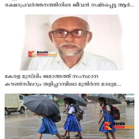
രക്ഷാപ്രവർത്തനത്തിനിടെ ജീവൻ നഷ്ടപ്പെട്ട ആർ.
രാജേഷിൻ്റെ ഭൗതിക ശരീരത്തോട് അനാദരവ്
കാണിച്ചതായി ആരോപണം
കേരള മുസ്‌ലിം ജമാഅത്ത് സംസ്ഥാന
കൗൺസിലറും തളിപ്പറമ്പിലെ മുതിർന്ന മാധ്യമ
പ്രവർത്തകനുമായ ബി എ അലി മൊഗ്രാൽ
നിര്യാതനായി