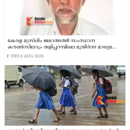
കേരള മുസ്‌ലിം ജമാഅത്ത് സംസ്ഥാന
കൗൺസിലറും തളിപ്പറമ്പിലെ മുതിർന്ന മാധ്യമ
പ്രവർത്തകനുമായ ബി എ അലി മൊഗ്രാൽ
THU,6 AUG 2026
നിര്യാതനായി