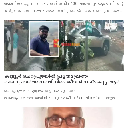
സെയിൽസ്മാൻ തെങ്കാശിയിൽ പിടിയിൽ
ജോലി ചെയ്യുന്ന സ്ഥാപനത്തിൽ നിന്ന് 30 ലക്ഷം രൂപയുടെ സിഗരറ്റ്
ഉൽപ്പന്നങ്ങൾ ഘട്ടംഘട്ടമായി കവർച്ച ചെയ്ത കേസിലെ പ്രതിയെ
കണ്ണൂർ ടൗൺ പോലീസ് അറസ്റ്റ് ചെയ്തു. തമിഴ്‌നാട് വിരുതുനഗർ
സ്വദേശിയായ വേൽമുരുകൻ (40) ആണ
കണ്ണൂർ ചെറുപുഴയിൽ പ്രളയമുഖത്ത്
രക്ഷാപ്രവർത്തനത്തിനിടെ ജീവൻ നഷ്ടപ്പെട്ട ആർ.
രാജേഷിൻ്റെ ഭൗതിക ശരീരത്തോട് അനാദരവ്
ചെറുപുഴ മിന്തുള്ളിയിൽ പ്രളയ മുഖത്തെ
കാണിച്ചതായി ആരോപണം
രക്ഷാപ്രവർത്തനത്തിനിടെ സ്വന്തം ജീവൻ ബലി നൽകിയ ആർ
രാജേഷിനോട് അനാദരവ് കാണിച്ചതായി ആരോപണം. രാജേഷിന്റെ
മൃതദേഹം തിരുവനന്തപുരത്തെ