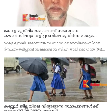
കേരള മുസ്‌ലിം ജമാഅത്ത് സംസ്ഥാന
കൗൺസിലറും തളിപ്പറമ്പിലെ മുതിർന്ന മാധ്യമ
പ്രവർത്തകനുമായ ബി എ അലി മൊഗ്രാൽ
കേരള മുസ്‌ലിം ജമാഅത്ത് സംസ്ഥാന കൗൺസിലറും സിറാജ്
നിര്യാതനായി
ദിനപത്രം തളിപ്പറമ്പ് ലേഖകനുമായ ബി.എ അലി മൊഗ്രാൽ (64)
അന്തരിച്ചു. തളിപ്പറമ്പ് പ്രസ്‌ ഫോറം പ്രസിഡൻ്റ്, കേരള മുസ്‌ലിം
ജമാഅത്ത് ജില്ലാ സെക്രട്ടറി, എസ്.വൈ.എ
കണ്ണൂർ ജില്ലയിലെ വിദ്യാഭ്യാസ സ്ഥാപനങ്ങള്‍ക്ക്