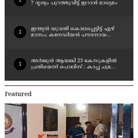
? ദൃശ്യം പുറത്തുവിട്ട് ഇറാന്‍ മാധ്യമം
ഇന്ത്യന്‍ യുവതി കൊലപ്പെട്ടിട്ട് ഏഴ്
മാസം; കനേഡിയന്‍ പൗരനായ
പങ്കാളി അറസ്റ്റില്‍
അര്‍ജുന്‍ ആയങ്കി 23 കേസുകളില്‍
പ്രതിയെന്ന് പൊലിസ് : കാപ്പ ചുമത്തി
ജയിലില്‍ അടക്കാന്‍ നീക്കം
Featured