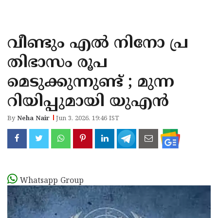
KOZHIKODE
WAYANAD
വീണ്ടും എൽ നിനോ പ്ര
KANNUR
തിഭാസം രൂപ
KASARAGOD
മെടുക്കുന്നുണ്ട് ; മുന്ന
റിയിപ്പുമായി യുഎൻ
By
Neha Nair
Jun 3, 2026, 19:46 IST
Whatsapp Group