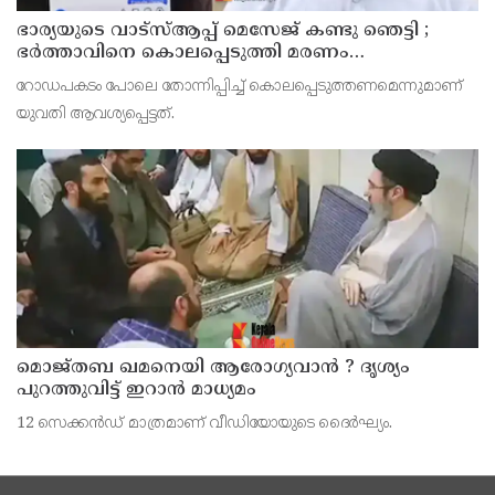
ഭാര്യയുടെ വാട്സ്ആപ്പ് മെസേജ് കണ്ടു ഞെട്ടി ;
ഭര്‍ത്താവിനെ കൊലപ്പെടുത്തി മരണം
റോഡപകടമാക്കി മാറ്റാന്‍ കാമുകനുമായി
റോഡപകടം പോലെ തോന്നിപ്പിച്ച് കൊലപ്പെടുത്തണമെന്നുമാണ്
പദ്ധതിയിട്ട യുവതിയും സുഹൃത്തും ഒളിവില്‍
യുവതി ആവശ്യപ്പെട്ടത്.
മൊജ്തബ ഖമനെയി ആരോഗ്യവാന്‍ ? ദൃശ്യം
പുറത്തുവിട്ട് ഇറാന്‍ മാധ്യമം
12 സെക്കന്‍ഡ് മാത്രമാണ് വീഡിയോയുടെ ദൈര്‍ഘ്യം.