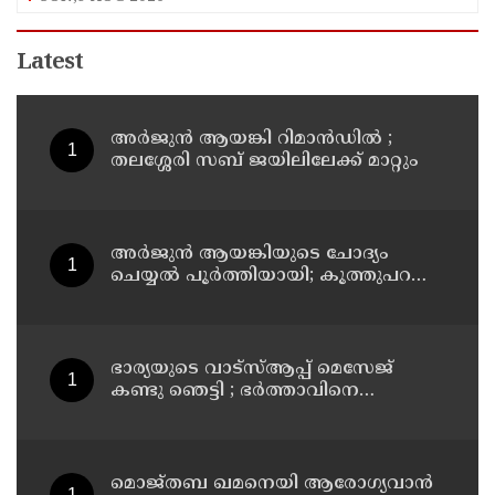
Latest
അര്‍ജുന്‍ ആയങ്കി റിമാന്‍ഡില്‍ ;
തലശ്ശേരി സബ് ജയിലിലേക്ക് മാറ്റും
അര്‍ജുന്‍ ആയങ്കിയുടെ ചോദ്യം
ചെയ്യല്‍ പൂര്‍ത്തിയായി; കൂത്തുപറമ്പ്
മജിസ്ട്രേറ്റിന് മുൻപില്‍ ഹാജരാക്കും
ഭാര്യയുടെ വാട്സ്ആപ്പ് മെസേജ്
കണ്ടു ഞെട്ടി ; ഭര്‍ത്താവിനെ
കൊലപ്പെടുത്തി മരണം
റോഡപകടമാക്കി മാറ്റാന്‍
കാമുകനുമായി പദ്ധതിയിട്ട
യുവതിയും സുഹൃത്തും ഒളിവില്‍
മൊജ്തബ ഖമനെയി ആരോഗ്യവാന്‍