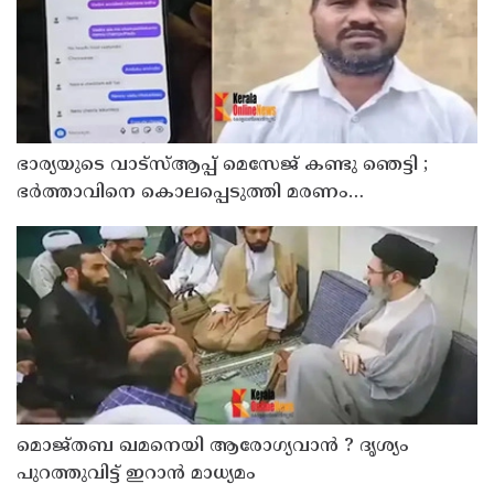
ഭാര്യയുടെ വാട്സ്ആപ്പ് മെസേജ് കണ്ടു ഞെട്ടി ;
ഭര്‍ത്താവിനെ കൊലപ്പെടുത്തി മരണം
റോഡപകടമാക്കി മാറ്റാന്‍ കാമുകനുമായി
പദ്ധതിയിട്ട യുവതിയും സുഹൃത്തും ഒളിവില്‍
മൊജ്തബ ഖമനെയി ആരോഗ്യവാന്‍ ? ദൃശ്യം
പുറത്തുവിട്ട് ഇറാന്‍ മാധ്യമം