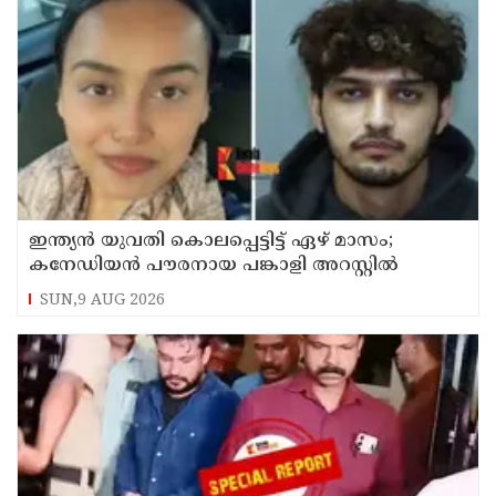
ഇന്ത്യന്‍ യുവതി കൊലപ്പെട്ടിട്ട് ഏഴ് മാസം;
കനേഡിയന്‍ പൗരനായ പങ്കാളി അറസ്റ്റില്‍
SUN,9 AUG 2026