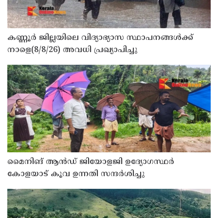
കണ്ണൂർ ജില്ലയിലെ വിദ്യാഭ്യാസ സ്ഥാപനങ്ങള്‍ക്ക്
നാളെ(8/8/26) അവധി പ്രഖ്യാപിച്ചു
മൈനിങ് ആൻഡ്​ ജിയോളജി ഉദ്യോഗസ്ഥർ
കോളയാട് കൂവ ഉന്നതി സന്ദർശിച്ചു