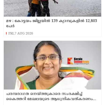
മഴ : കോട്ടയം ജില്ലയിൽ 139 ക്യാമ്പുകളിൽ 12,803
പേര്‍
FRI,7 AUG 2026
പരമ്പരാഗത നെയ്ത്തുകാരെ സംരക്ഷിച്ച്
കൈത്തറി മേഖലയുടെ ആധുനികവത്കരണം
സാധ്യമാക്കും: ഡെപ്യൂട്ടി സ്പീക്കർ ഷാനിമോൾ