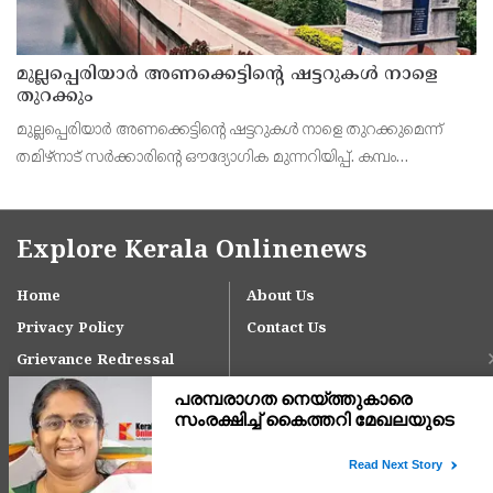
മുല്ലപ്പെരിയാർ അണക്കെട്ടിന്റെ ഷട്ടറുകൾ നാളെ
തുറക്കും
മുല്ലപ്പെരിയാർ അണക്കെട്ടിന്റെ ഷട്ടറുകൾ നാളെ തുറക്കുമെന്ന്
തമിഴ്‌നാട് സർക്കാരിന്റെ ഔദ്യോഗിക മുന്നറിയിപ്പ്. കമ്പം
താഴ്വരയിലെ 14,707 ഏക്കർ സ്ഥലത്തെ ഒന്നാം നെൽകൃഷിക്കായി
ജലം തുറന്നുവിടുന്ന ചടങ്ങിൽ തമിഴ്ന
Explore Kerala Onlinenews
Home
About Us
Privacy Policy
Contact Us
Grievance Redressal