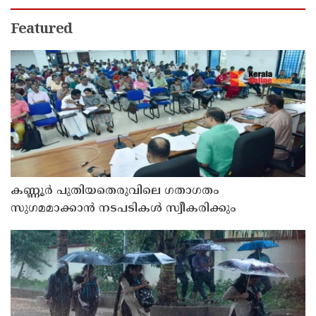
ഉസ്മാൻ
Featured
കണ്ണൂർ പുതിയതെരുവിലെ ഗതാഗതം
സുഗമമാക്കാന്‍ നടപടികള്‍ സ്വീകരിക്കും