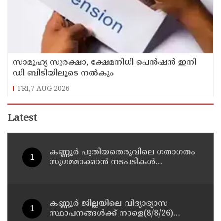
സാമൂഹ്യ സുരക്ഷാ, ക്ഷേമനിധി പെൻഷൻ ഇനി
ഡി ബിടിയിലൂടെ നൽകും
FRI,7 AUG 2026
Latest
കണ്ണൂർ പുതിയതെരുവിലെ ഗതാഗതം
സുഗമമാക്കാന്‍ നടപടികള്‍
സ്വീകരിക്കും
കണ്ണൂർ ജില്ലയിലെ വിദ്യാഭ്യാസ
സ്ഥാപനങ്ങള്‍ക്ക് നാളെ(8/8/26)