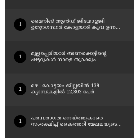
അവധി പ്രഖ്യാപിച്ചു
മൈനിങ് ആൻഡ്​ ജിയോളജി
ഉദ്യോഗസ്ഥർ കോളയാട് കൂവ ഉന്നതി
സന്ദർശിച്ചു
മുല്ലപ്പെരിയാർ അണക്കെട്ടിന്റെ
ഷട്ടറുകൾ നാളെ തുറക്കും
മഴ : കോട്ടയം ജില്ലയിൽ 139
ക്യാമ്പുകളിൽ 12,803 പേര്‍
പരമ്പരാഗത നെയ്ത്തുകാരെ
സംരക്ഷിച്ച് കൈത്തറി മേഖലയുടെ
ആധുനികവത്കരണം സാധ്യമാക്കും:
ഡെപ്യൂട്ടി സ്പീക്കർ ഷാനിമോൾ