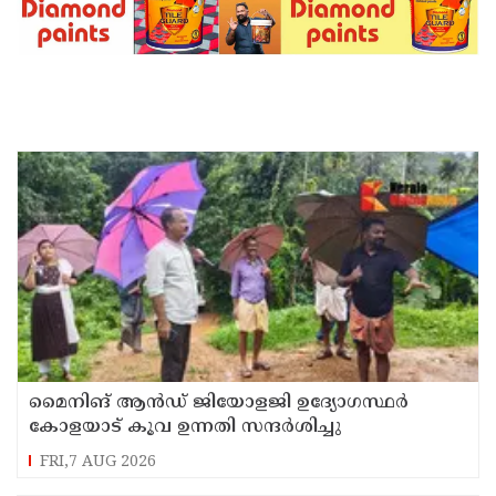
മൈനിങ് ആൻഡ്​ ജിയോളജി ഉദ്യോഗസ്ഥർ
കോളയാട് കൂവ ഉന്നതി സന്ദർശിച്ചു
FRI,7 AUG 2026