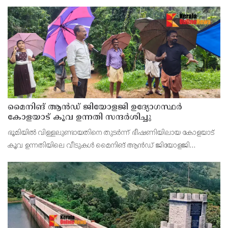
ജില്ലയിലെ പ്രൊഫഷണൽ കോളേജ് ഉൾപ്പടെ എല്ലാ വിദ്യാഭ്യാസ
സ്ഥാപനങ്ങൾക്കും നാളെ (08/08
മൈനിങ് ആൻഡ്​ ജിയോളജി ഉദ്യോഗസ്ഥർ
കോളയാട് കൂവ ഉന്നതി സന്ദർശിച്ചു
ഭൂമിയിൽ വിള്ളലുണ്ടായതിനെ തുടർന്ന് ഭീഷണിയിലായ കോളയാട്
കൂവ ഉന്നതിയിലെ വീടുകൾ മൈനിങ് ആൻഡ് ജിയോളജി
ഉദ്യോഗസ്ഥർ സന്ദർശിച്ചു. ഉന്നതിയിലെ കുടുംബാംഗങ്ങളെ
മാറ്റിപ്പാർപ്പിക്കുന്നതിന് അടിയന്തര നടപടി സ്വീകരിക്കണമ