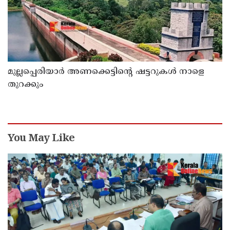
മുല്ലപ്പെരിയാർ അണക്കെട്ടിന്റെ ഷട്ടറുകൾ നാളെ
തുറക്കും
You May Like