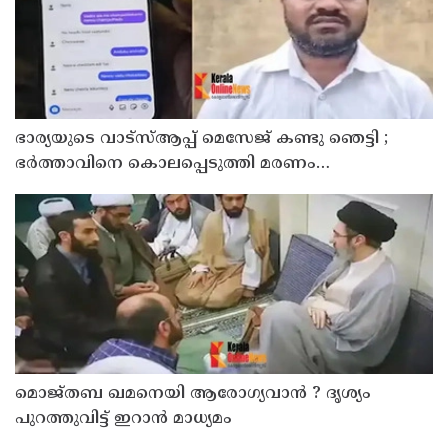
ഭാര്യയുടെ വാട്സ്ആപ്പ് മെസേജ് കണ്ടു ഞെട്ടി ;
ഭര്‍ത്താവിനെ കൊലപ്പെടുത്തി മരണം
റോഡപകടമാക്കി മാറ്റാന്‍ കാമുകനുമായി
പദ്ധതിയിട്ട യുവതിയും സുഹൃത്തും ഒളിവില്‍
മൊജ്തബ ഖമനെയി ആരോഗ്യവാന്‍ ? ദൃശ്യം
പുറത്തുവിട്ട് ഇറാന്‍ മാധ്യമം