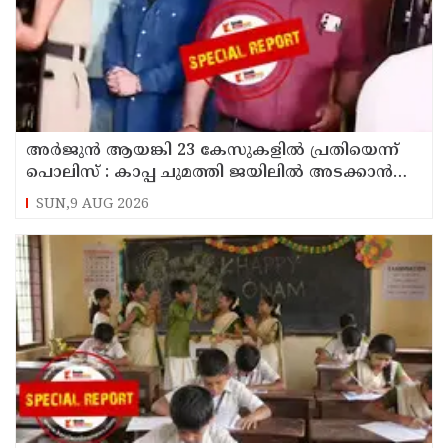
അര്‍ജുന്‍ ആയങ്കി 23 കേസുകളില്‍ പ്രതിയെന്ന്
പൊലിസ് : കാപ്പ ചുമത്തി ജയിലില്‍ അടക്കാന്‍
നീക്കം
SUN,9 AUG 2026