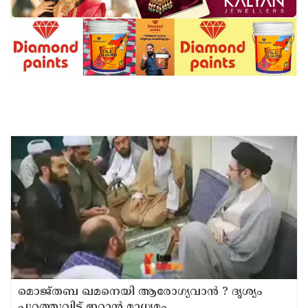
മൊജ്തബ ഖമനെയി ആരോഗ്യവാന്‍ ? ദൃശ്യം
പുറത്തുവിട്ട് ഇറാന്‍ മാധ്യമം