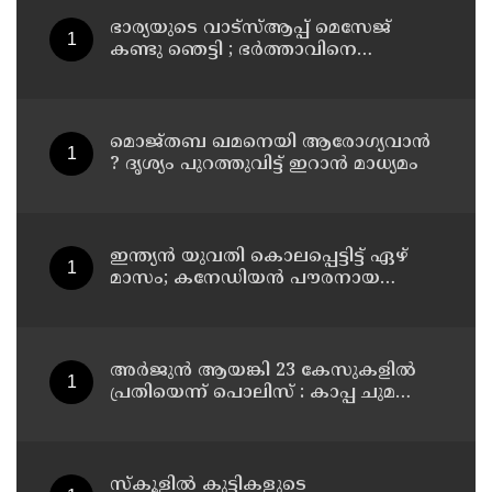
ഭാര്യയുടെ വാട്സ്ആപ്പ് മെസേജ്
കണ്ടു ഞെട്ടി ; ഭര്‍ത്താവിനെ
കൊലപ്പെടുത്തി മരണം
റോഡപകടമാക്കി മാറ്റാന്‍
കാമുകനുമായി പദ്ധതിയിട്ട
യുവതിയും സുഹൃത്തും ഒളിവില്‍
മൊജ്തബ ഖമനെയി ആരോഗ്യവാന്‍
? ദൃശ്യം പുറത്തുവിട്ട് ഇറാന്‍ മാധ്യമം
ഇന്ത്യന്‍ യുവതി കൊലപ്പെട്ടിട്ട് ഏഴ്
മാസം; കനേഡിയന്‍ പൗരനായ
പങ്കാളി അറസ്റ്റില്‍
അര്‍ജുന്‍ ആയങ്കി 23 കേസുകളില്‍
പ്രതിയെന്ന് പൊലിസ് : കാപ്പ ചുമത്തി
ജയിലില്‍ അടക്കാന്‍ നീക്കം
സ്‌കൂളില്‍ കുട്ടികളുടെ