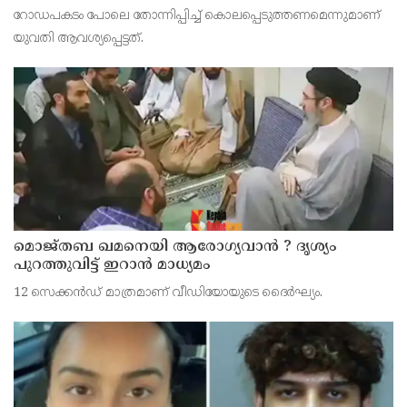
റോഡപകടമാക്കി മാറ്റാന്‍ കാമുകനുമായി
റോഡപകടം പോലെ തോന്നിപ്പിച്ച് കൊലപ്പെടുത്തണമെന്നുമാണ്
പദ്ധതിയിട്ട യുവതിയും സുഹൃത്തും ഒളിവില്‍
യുവതി ആവശ്യപ്പെട്ടത്.
മൊജ്തബ ഖമനെയി ആരോഗ്യവാന്‍ ? ദൃശ്യം
പുറത്തുവിട്ട് ഇറാന്‍ മാധ്യമം
12 സെക്കന്‍ഡ് മാത്രമാണ് വീഡിയോയുടെ ദൈര്‍ഘ്യം.