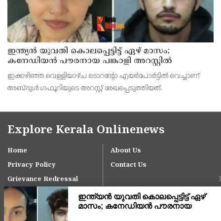
ഇന്ത്യന്‍ യുവതി കൊലപ്പെട്ടിട്ട് ഏഴ് മാസം;
കനേഡിയന്‍ പൗരനായ പങ്കാളി അറസ്റ്റില്‍
ഇക്കഴിഞ്ഞ വെള്ളിയാഴ്ച ടൊറന്റോ എയര്‍പോര്‍ട്ടില്‍ വെച്ചാണ്
അബ്ദുള്‍ ഗഫൂറിയുടെ അറസ്റ്റ് രേഖപ്പെടുത്തിയത്.
Explore Kerala Onlinenews
Home
About Us
Privacy Policy
Contact Us
Grievance Redressal