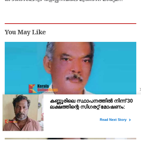
പ്രവർത്തകനുമായ ബി എ അലി മൊഗ്രാൽ
നിര്യാതനായി
You May Like
ഇരിട്ടി പായത്ത് കാർ നിയന്ത്രണം വിട്ട് മറിഞ്ഞ്
തളിപ്പറമ്പിലെ ആദ്യ കാല കോണ്‍ഗ്രസ് നേതാവ്
മരിച്ചു
തളിപ്പറമ്പിലെ ആദ്യ കാല കോണ്‍ഗ്രസ് നേതാവ് ഇരിട്ടി പായത്ത്
കാറപകടത്തില്‍ മരിച്ചു. രാജരാജേശ്വരക്ഷേത്രത്തിന് സമീപം
പുഴക്കുളങ്ങരയിലെ മറ്റത്തില്‍ വീട്ടില്‍ എം.കെ.കേശവനാ(74)ണ്