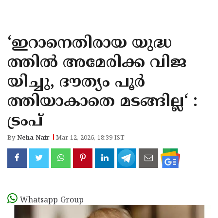
KOZHIKODE
WAYANAD
‘ഇറാനെതിരായ യുദ്ധ
KANNUR
ത്തിൽ അമേരിക്ക വിജ
KASARAGOD
യിച്ചു, ദൗത്യം പൂർ
ത്തിയാകാതെ മടങ്ങില്ല‘ :
ട്രംപ്
By
Neha Nair
Mar 12, 2026, 18:39 IST
Whatsapp Group