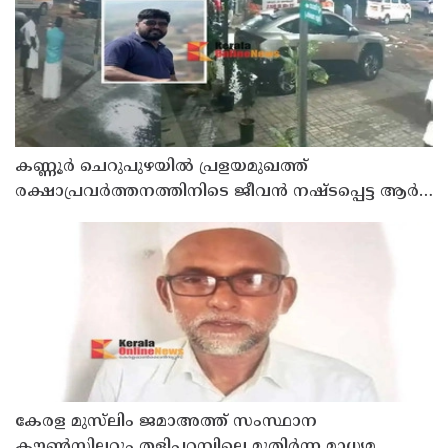
കണ്ണൂർ ചെറുപുഴയിൽ പ്രളയമുഖത്ത്
രക്ഷാപ്രവർത്തനത്തിനിടെ ജീവൻ നഷ്ടപ്പെട്ട ആർ.
രാജേഷിൻ്റെ ഭൗതിക ശരീരത്തോട് അനാദരവ്
കാണിച്ചതായി ആരോപണം
കേരള മുസ്‌ലിം ജമാഅത്ത് സംസ്ഥാന
കൗൺസിലറും തളിപ്പറമ്പിലെ മുതിർന്ന മാധ്യമ