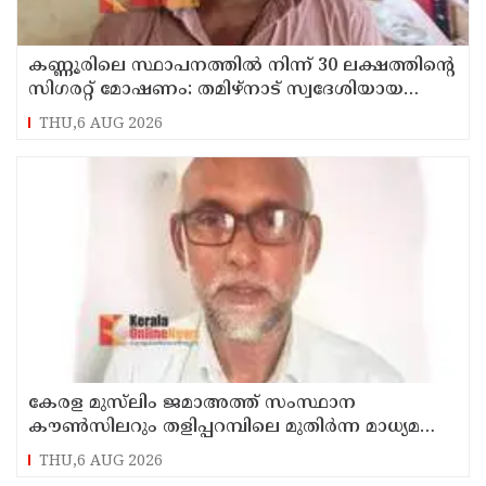
കണ്ണൂരിലെ സ്ഥാപനത്തിൽ നിന്ന് 30 ലക്ഷത്തിന്റെ
സിഗരറ്റ് മോഷണം: തമിഴ്‌നാട് സ്വദേശിയായ
സെയിൽസ്മാൻ തെങ്കാശിയിൽ പിടിയിൽ
THU,6 AUG 2026
കേരള മുസ്‌ലിം ജമാഅത്ത് സംസ്ഥാന
കൗൺസിലറും തളിപ്പറമ്പിലെ മുതിർന്ന മാധ്യമ
പ്രവർത്തകനുമായ ബി എ അലി മൊഗ്രാൽ
THU,6 AUG 2026
നിര്യാതനായി