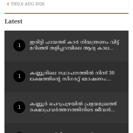
സതീശൻ
THU,6 AUG 2026
Latest
ഇരിട്ടി പായത്ത് കാർ നിയന്ത്രണം വിട്ട്
മറിഞ്ഞ് തളിപ്പറമ്പിലെ ആദ്യ കാല
കോണ്‍ഗ്രസ് നേതാവ് മരിച്ചു
കണ്ണൂരിലെ സ്ഥാപനത്തിൽ നിന്ന് 30
ലക്ഷത്തിന്റെ സിഗരറ്റ് മോഷണം:
തമിഴ്‌നാട് സ്വദേശിയായ
സെയിൽസ്മാൻ തെങ്കാശിയിൽ
പിടിയിൽ
കണ്ണൂർ ചെറുപുഴയിൽ പ്രളയമുഖത്ത്
രക്ഷാപ്രവർത്തനത്തിനിടെ ജീവൻ
നഷ്ടപ്പെട്ട ആർ. രാജേഷിൻ്റെ ഭൗതിക
ശരീരത്തോട് അനാദരവ്
കാണിച്ചതായി ആരോപണം