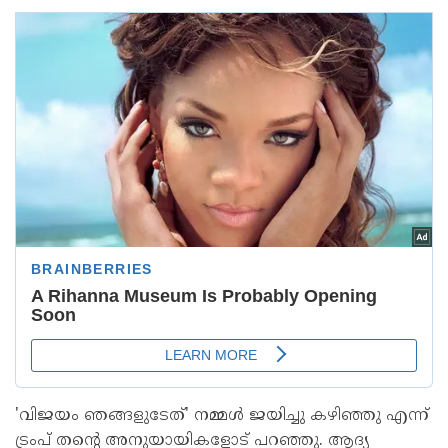
'വിജയം ഞങ്ങളുടേത്' നമ്മൾ ജയിച്ചു കഴിഞ്ഞു എന്ന്
ട്രംപ് തന്റെ അനുയായികളോട് പറഞ്ഞു. ആദ്യ