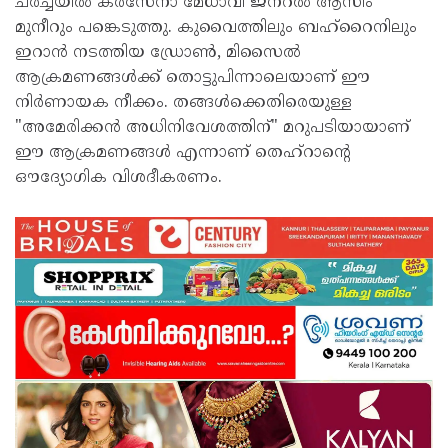
ചർച്ചയിൽ കരസേനാ മേധാവി ജനറൽ ആസിം
മുനീറും പങ്കെടുത്തു. കുവൈത്തിലും ബഹ്‌റൈനിലും
ഇറാൻ നടത്തിയ ഡ്രോൺ, മിസൈൽ
ആക്രമണങ്ങൾക്ക് തൊട്ടുപിന്നാലെയാണ് ഈ
നിർണായക നീക്കം. തങ്ങൾക്കെതിരെയുള്ള
"അമേരിക്കൻ അധിനിവേശത്തിന്" മറുപടിയായാണ്
ഈ ആക്രമണങ്ങൾ എന്നാണ് തെഹ്‌റാന്റെ
ഔദ്യോഗിക വിശദീകരണം.