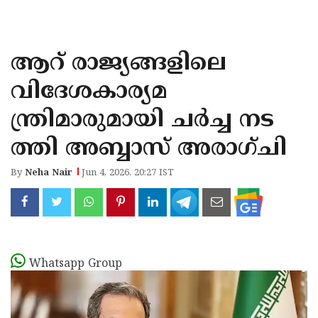
KOZHIKODE
WAYANAD
ആറ് രാജ്യങ്ങളിലെ
KANNUR
വിദേശകാര്യമ
KASARAGOD
ന്ത്രിമാരുമായി ചർച്ച നട
ത്തി അബ്ബാസ് അരാഗ്ചി
By
Neha Nair
Jun 4, 2026, 20:27 IST
Whatsapp Group