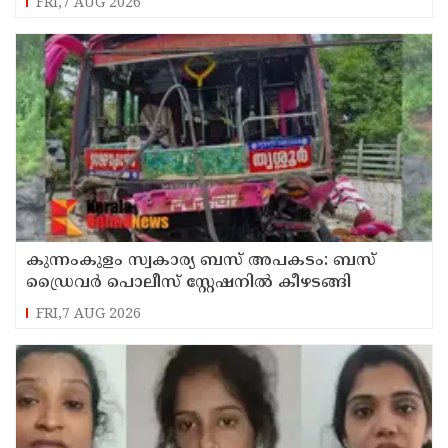
FRI,7 AUG 2026
കുന്നംകുളം സ്വകാര്യ ബസ് അപകടം: ബസ്
ഡ്രൈവർ പൊലീസ് സ്റ്റേഷനിൽ കീഴടങ്ങി
FRI,7 AUG 2026