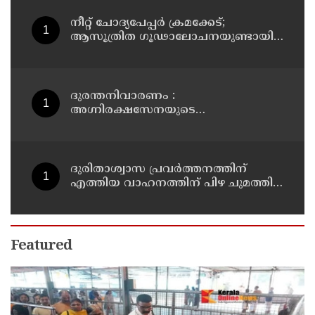
നീറ്റ് ചോദ്യപേപ്പര്‍ ക്രമക്കേട്;
ആസൂത്രിത ഗൂഢാലോചനയുണ്ടായി;
എന്‍ടിഎയിലെ മൂന്ന് സബ്ജക്ട്
വിദഗ്ധര്‍ക്ക് പങ്കുണ്ടെന്ന നിർണായക
കണ്ടെത്തലുമായി സിബിഐ
ദുരന്തനിവാരണം :
അഗ്നിരക്ഷസേനയുടെ
വിപുലീകരണത്തിനും
ആധുനികവത്കരണത്തിനുമായി
64.21 കോടി രൂപ കൂടി അനുവദിച്ചു
ദുരിതാശ്വാസ പ്രവർത്തനത്തിന്
എത്തിയ വാഹനത്തിന് പിഴ ചുമത്തി;
എംവിഡി ഉദ്യോഗസ്ഥന്
സസ്പെൻഷൻ
Featured