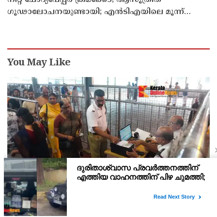
ഗൂഢാലോചനയുണ്ടായി; എന്‍ടിഎയിലെ മൂന്ന്
സബ്ജക്ട് വിദഗ്ധര്‍ക്ക് പങ്കുണ്ടെന്ന നിർണായക
കണ്ടെത്തലുമായി സിബിഐ
You May Like
വെർച്വൽ ക്യൂ : ഗുരുവായൂരിൽ രണ്ടു ദിനത്തിൽ
ദർശനം നേടിയത് 3088 ഭക്തർ
ഗുരുവായൂരിൽ സുഖ ക്ഷേത്രദർശനത്തിനായി തുടങ്ങിയ വെർച്വൽ
ക്യൂ ദർശനം വഴി ആദ്യ രണ്ടു ദിനത്തിൽ മൂവായിരത്തിലേറെ ഭക്തർ