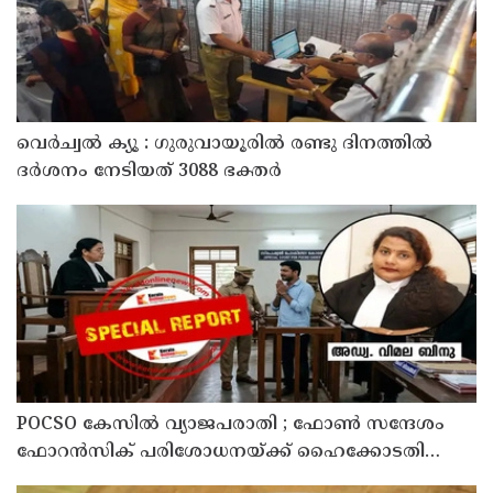
വെർച്വൽ ക്യൂ : ഗുരുവായൂരിൽ രണ്ടു ദിനത്തിൽ
ദർശനം നേടിയത് 3088 ഭക്തർ
POCSO കേസിൽ വ്യാജപരാതി ; ഫോൺ സന്ദേശം
ഫോറൻസിക് പരിശോധനയ്ക്ക് ഹൈക്കോടതി
നിർദേശം; പ്രതിയെ വെറുതെവിട്ട് ആലുവ ഫാസ്റ്റ്