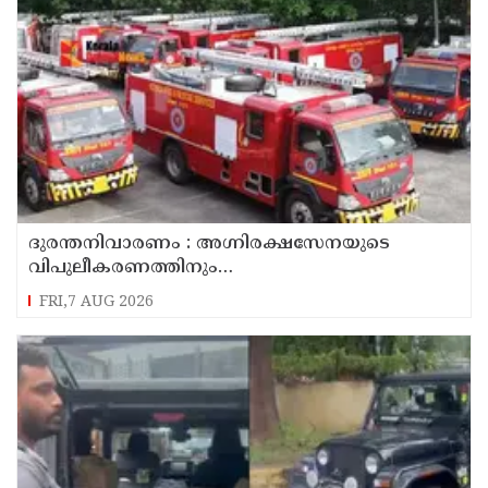
ദുരന്തനിവാരണം : അഗ്നിരക്ഷസേനയുടെ
വിപുലീകരണത്തിനും
ആധുനികവത്കരണത്തിനുമായി 64.21 കോടി
FRI,7 AUG 2026
രൂപ കൂടി അനുവദിച്ചു