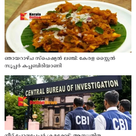
ട്രാക്ക് കോടതി
ഞായറാഴ്ച സ്പെഷ്യൽ ലഞ്ച്: കേരള സ്റ്റൈൽ
സൂപ്പർ കപ്പബിരിയാണി
നീറ്റ് ചോദ്യപേപ്പര്‍ ക്രമക്കേട്; ആസൂത്രിത