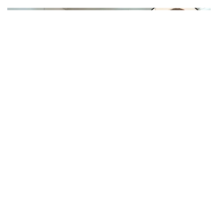
ദർശനം നേടി. 4800 ഭക്തർ ഓൺ ലൈൻ വഴി ദർശനം ബുക്ക്
ചെയ്തിരുന്നു.
POCSO കേസിൽ വ്യാജപരാതി ; ഫോൺ സന്ദേശം
ഫോറൻസിക് പരിശോധനയ്ക്ക് ഹൈക്കോടതി
നിർദേശം; പ്രതിയെ വെറുതെവിട്ട് ആലുവ ഫാസ്റ്റ്
കുഞ്ഞിന്റെ അമ്മയെ വിളിച്ച്, തനിക്കും കാമുകനുമെതിരെ
ട്രാക്ക് കോടതി
കള്ളക്കേസ് ചുമത്തുമെന്ന് ഭർത്താവ് ഭീഷണിപ്പെടുത്തിയതായി
ആരോപിക്കുന്ന ഫോൺ സന്ദേശം ഫോറൻസിക് ലാബ് മുഖേന
പരിശോധിച്ച് റിപ്പോർട്ട് കോടതിയിൽ സമർപ്പിക്കണമെന്