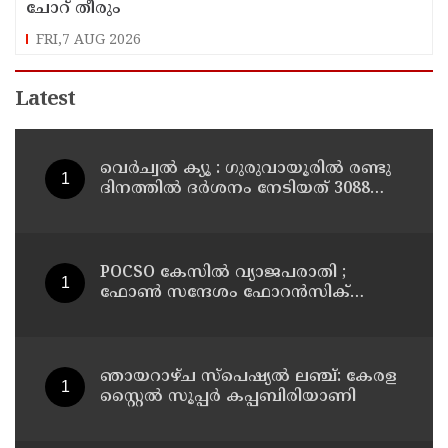
ചോറ് തീരും
FRI,7 AUG 2026
Latest
വെർച്വൽ ക്യൂ : ഗുരുവായൂരിൽ രണ്ടു
ദിനത്തിൽ ദർശനം നേടിയത് 3088
ഭക്തർ
POCSO കേസിൽ വ്യാജപരാതി ;
ഫോൺ സന്ദേശം ഫോറൻസിക്
പരിശോധനയ്ക്ക് ഹൈക്കോടതി
നിർദേശം; പ്രതിയെ വെറുതെവിട്ട്
ആലുവ ഫാസ്റ്റ് ട്രാക്ക് കോടതി
ഞായറാഴ്ച സ്പെഷ്യൽ ലഞ്ച്: കേരള
സ്റ്റൈൽ സൂപ്പർ കപ്പബിരിയാണി