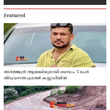
Featured
അർജ്ജുൻ ആയങ്കിയുമായി ബന്ധം; 5 പേർ
തിരുവനന്തപുരത്ത് കസ്റ്റഡിയിൽ