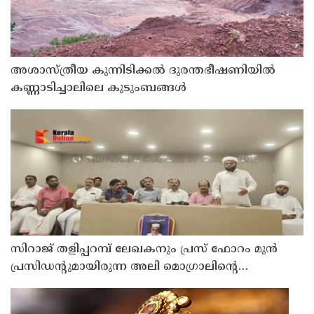
അശാസ്ത്രീയ കുന്നിടിക്കൽ ദുരന്തഭീഷണിയിൽ
കണ്ണാടിച്ചാലിലെ കുടുംബങ്ങൾ
സിറാജ് തളിപ്പറമ്പ് ലേഖകനും പ്രസ് ഫോറം മുൻ
പ്രസിഡൻ്റുമായിരുന്ന അലി മൊഗ്രാലിൻ്റെ
വിയോഗത്തിൽ സർവ്വകക്ഷി അനുസ്മരണം നടത്തി