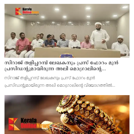
ഉയർത്തുന്നു.അനധികൃതവും അശാസ്ത്രീയവുമായി
കുന്നിടിച്ചതിനെ തുടർന്ന് കഴിഞ്ഞ 2-3 വർഷമായി
പ്രദേശവാസികളുടെ ജീവനും സ്വത്തിനും
സിറാജ് തളിപ്പറമ്പ് ലേഖകനും പ്രസ് ഫോറം മുൻ
പ്രസിഡൻ്റുമായിരുന്ന അലി മൊഗ്രാലിൻ്റെ
വിയോഗത്തിൽ സർവ്വകക്ഷി അനുസ്മരണം നടത്തി
സിറാജ് തളിപ്പറമ്പ് ലേഖകനും പ്രസ് ഫോറം മുൻ
പ്രസിഡൻ്റുമായിരുന്ന അലി മൊഗ്രാലിൻ്റെ വിയോഗത്തിൽ
സർവ്വകക്ഷി അനുസ്മരണം നടത്തി. ഏഴാംമൈൽ ചേമ്പർ ഹാളിൽ
നടന്ന അനുസ്മരണം സിപിഐ എം തളിപ്പറമ്പ് ഏരിയാ സെക്രട്ടറി
കെ സന