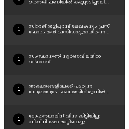
ദുരന്തഭീഷണിയിൽ കണ്ണാടിച്ചാലിലെ
കുടുംബങ്ങൾ
സിറാജ് തളിപ്പറമ്പ് ലേഖകനും പ്രസ്
ഫോറം മുൻ പ്രസിഡൻ്റുമായിരുന്ന
അലി മൊഗ്രാലിൻ്റെ വിയോഗത്തിൽ
സർവ്വകക്ഷി അനുസ്മരണം നടത്തി
സംസ്ഥാനത്ത് സ്വർണവിലയിൽ
വർധനവ്
അക്ഷരങ്ങളിലേക്ക് പടരുന്ന
ഗോത്രതാളം ; കാലത്തിന് മുന്നിൽ
മാഞ്ഞുപോകാതിരിക്കാൻ
കൈകോർത്ത് രണ്ട് എഴുത്തുകാർ ;
മാവിലരുടെയും മലവേട്ടുവരുടെയും
തനത് ഭാഷയ്ക്ക് നിഘണ്ടു ഒരുങ്ങുന്നു
മോഹൻലാലിന് വിസ കിട്ടിയില്ല:
സിഡ്നി ഷോ മാറ്റിവെച്ചു