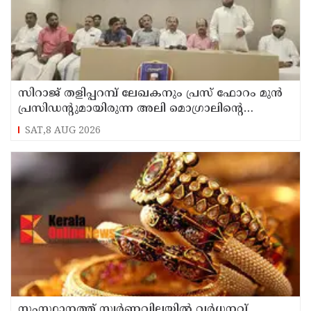
സിറാജ് തളിപ്പറമ്പ് ലേഖകനും പ്രസ് ഫോറം മുൻ
പ്രസിഡൻ്റുമായിരുന്ന അലി മൊഗ്രാലിൻ്റെ
വിയോഗത്തിൽ സർവ്വകക്ഷി അനുസ്മരണം
SAT,8 AUG 2026
നടത്തി
സംസ്ഥാനത്ത് സ്വർണവിലയിൽ വർധനവ്