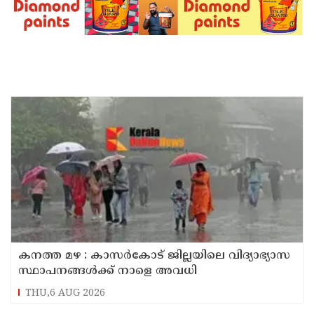
കനത്ത മഴ : കാസർകോട് ജില്ലയിലെ വിദ്യാഭ്യാസ
സ്ഥാപനങ്ങൾക്ക് നാളെ അവധി
THU,6 AUG 2026