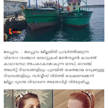
മലപ്പുറം : മലപ്പുറം ജില്ലയിൽ പ്രവർത്തിക്കുന്ന
വിനോദ സഞ്ചാര ബോട്ടുകൾ മൺസൂൺ കാലത്ത്
കാലാവസ്ഥ അപകടകരമാകുന്ന റെഡ്, ഓറഞ്ച്
അലർട്ട് ദിവസങ്ങളിലും പുഴയിൽ ശക്തമായ ഒഴുക്കുള്ള
ദിവസങ്ങളിലും സർവ്വീസ് നിർത്തി വെക്കണമെന്ന്
ജില്ലാ ദുരന്ത നിവാരണ അതോറിറ്റി നിർദ്ദേശിച്ചു.