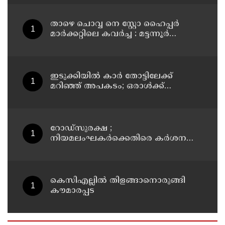
താഴെ ചൊവ്വ നെ സ്റ്റോ ഹൈപ്പർ
മാർക്കറ്റിലെ കവർച്ച : മട്ടന്നൂർ
സ്വദേശിനികളായ നാല് പ്രതികൾ
പിടിയിൽ
ഇടുക്കിയിൽ കാർ തോട്ടിലേക്ക്
മറിഞ്ഞ് അപകടം; ഒരാൾക്ക്
ദാരുണാന്ത്യം
റോഡ്‌സുരക്ഷ ;
നിയമലംഘകർക്കെതിരെ കർശന
നടപടി: കൊല്ലം ജില്ലാ കലക്ടർ
കെസിഎല്ലിൽ തിളങ്ങാനൊരുങ്ങി
കൗമാരപ്പട