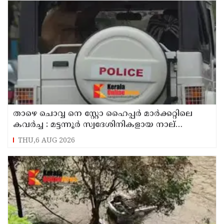
താഴെ ചൊവ്വ നെ സ്റ്റോ ഹൈപ്പർ മാർക്കറ്റിലെ
കവർച്ച : മട്ടന്നൂർ സ്വദേശിനികളായ നാല്
പ്രതികൾ പിടിയിൽ
THU,6 AUG 2026