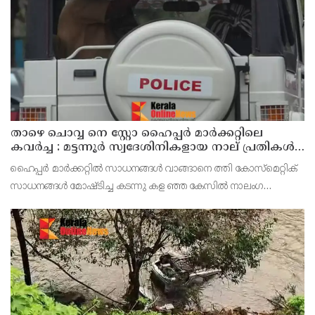
പ്രൊഫഷണൽ കോളേജുകൾ ഉൾപ്പെടെയുള്ള എല്ലാ വിദ്യാഭ്യാ
താഴെ ചൊവ്വ നെ സ്റ്റോ ഹൈപ്പർ മാർക്കറ്റിലെ
കവർച്ച : മട്ടന്നൂർ സ്വദേശിനികളായ നാല് പ്രതികൾ
പിടിയിൽ
ഹൈപ്പർ മാർക്കറ്റിൽ സാധനങ്ങൾ വാങ്ങാനെ ത്തി കോസ്മെറ്റിക്
സാധനങ്ങൾ മോഷ്ടിച്ച കടന്നു കള ഞ്ഞ കേസിൽ നാലംഗ
വനിതാസംഘത്തെ പിടികൂടി. മട്ട ന്നൂർ സ്വദേശികളും
ബന്ധുക്കളുമായ റൂബി (35),ആശ(54), ലക്ഷ്മിക്കുട്ടി (70),