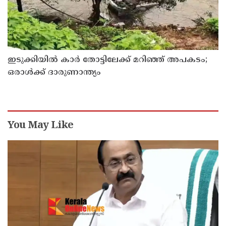
ഇടുക്കിയിൽ കാർ തോട്ടിലേക്ക് മറിഞ്ഞ് അപകടം;
ഒരാൾക്ക് ദാരുണാന്ത്യം
You May Like