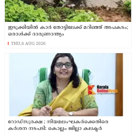
ഇടുക്കിയിൽ കാർ തോട്ടിലേക്ക് മറിഞ്ഞ് അപകടം;
ഒരാൾക്ക് ദാരുണാന്ത്യം
THU,6 AUG 2026
റോഡ്‌സുരക്ഷ ; നിയമലംഘകർക്കെതിരെ
കർശന നടപടി: കൊല്ലം ജില്ലാ കലക്ടർ