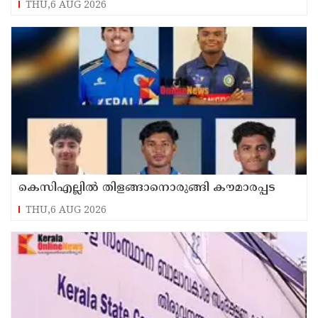
THU,6 AUG 2026
കെസിഎല്ലിൽ തിളങ്ങാനൊരുങ്ങി കൗമാരപ്പട
THU,6 AUG 2026