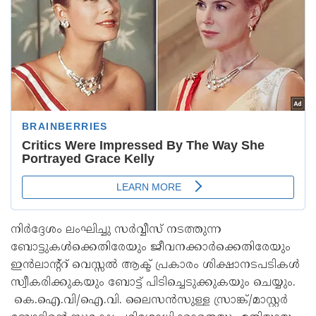
നിർദ്ദേശം ലംഘിച്ചു സർവ്വീസ് നടത്തുന്ന
ബോട്ടുകൾക്കെതിരേയും ജീവനക്കാർക്കെതിരേയും
ഇൻലാന്റ്റ് വെസ്സൽ ആക്ട് പ്രകാരം ശിക്ഷാനടപടികൾ
സ്വീകരിക്കുകയും ബോട്ട് പിടിച്ചെടുക്കുകയും ചെയ്യും.
കെ.ഐ.വി/ഐ.വി. ലൈസൻസുള്ള സ്രാങ്ക്/മാസ്റ്റർ