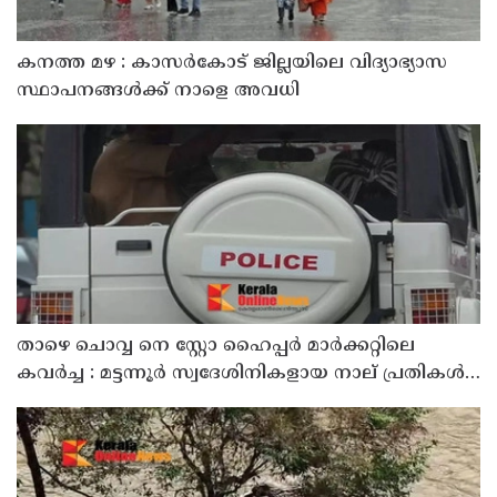
കനത്ത മഴ : കാസർകോട് ജില്ലയിലെ വിദ്യാഭ്യാസ
സ്ഥാപനങ്ങൾക്ക് നാളെ അവധി
താഴെ ചൊവ്വ നെ സ്റ്റോ ഹൈപ്പർ മാർക്കറ്റിലെ
കവർച്ച : മട്ടന്നൂർ സ്വദേശിനികളായ നാല് പ്രതികൾ
പിടിയിൽ