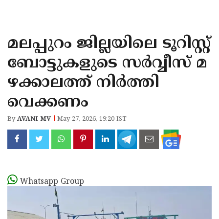
KOZHIKODE
WAYANAD
മലപ്പുറം ജില്ലയിലെ ടൂറിസ്റ്റ്
KANNUR
ബോട്ടുകളുടെ സർവ്വീസ് മ
KASARAGOD
ഴക്കാലത്ത് നിർത്തി
വെക്കണം
By
AVANI MV
May 27, 2026, 19:20 IST
Whatsapp Group