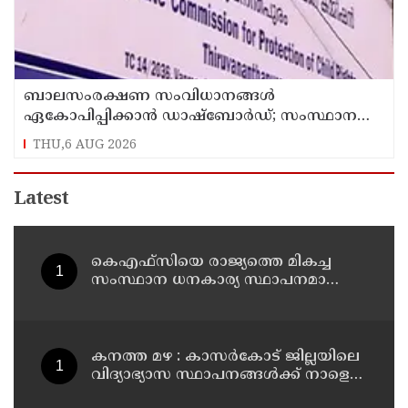
ബാലസംരക്ഷണ സംവിധാനങ്ങൾ
ഏകോപിപ്പിക്കാൻ ഡാഷ്ബോർഡ്; സംസ്ഥാന
ബാലാവകാശ സംരക്ഷണ കമ്മീഷന്റെ പുതിയ
THU,6 AUG 2026
ഡിജിറ്റൽ സംരംഭം
Latest
കെഎഫ്‌സിയെ രാജ്യത്തെ മികച്ച
സംസ്ഥാന ധനകാര്യ സ്ഥാപനമാക്കും:
മുഖ്യമന്ത്രി വി ഡി സതീശൻ
കനത്ത മഴ : കാസർകോട് ജില്ലയിലെ
വിദ്യാഭ്യാസ സ്ഥാപനങ്ങൾക്ക് നാളെ
അവധി