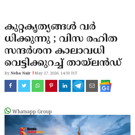
KOZHIKODE
WAYANAD
കുറ്റകൃത്യങ്ങൾ വർ
KANNUR
ധിക്കുന്നു ; വിസ രഹിത
KASARAGOD
സന്ദർശന കാലാവധി
വെട്ടിക്കുറച്ച് തായ്‌ലൻഡ്
By
Neha Nair
May 27, 2026, 14:30 IST
Whatsapp Group