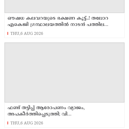
ഔഷധ കലവറയുടെ ഭക്ഷണ കൂട്ട്..! തലോറ
എകെജി ഗ്രന്ഥാലയത്തിൽ നാടൻ പത്തില
കറികളുടെ പ്രദർശനവും ക്ലാസും സംഘടിപ്പിച്ചു
THU,6 AUG 2026
ഫണ്ട് തട്ടിപ്പ് ആരോപണം വ്യാജം,
അപകീർത്തിപ്പെടുത്തി; വി
കുഞ്ഞികൃഷ്ണനെതിരെ നിയമനടപടിയുമായി ടി
THU,6 AUG 2026
ഐ മധുസൂദനൻ