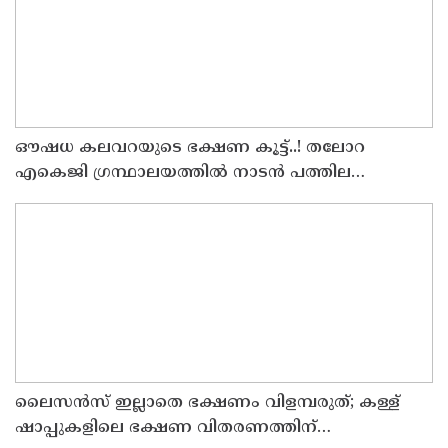
ഔഷധ കലവറയുടെ ഭക്ഷണ കൂട്ട്..! തലോറ
എകെജി ഗ്രന്ഥാലയത്തിൽ നാടൻ പത്തില
കറികളുടെ പ്രദർശനവും ക്ലാസും സംഘടിപ്പിച്ചു
ലൈസന്‍സ് ഇല്ലാതെ ഭക്ഷണം വിളമ്പരുത്; കള്ള്
ഷാപ്പുകളിലെ ഭക്ഷണ വിതരണത്തിന്