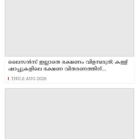
ലൈസന്‍സ് ഇല്ലാതെ ഭക്ഷണം വിളമ്പരുത്; കള്ള്
ഷാപ്പുകളിലെ ഭക്ഷണ വിതരണത്തിന്
ഭക്ഷ്യസുരക്ഷാ ലൈസന്‍സ് കര്‍ശനമാക്കി
THU,6 AUG 2026
എക്‌സൈസ്