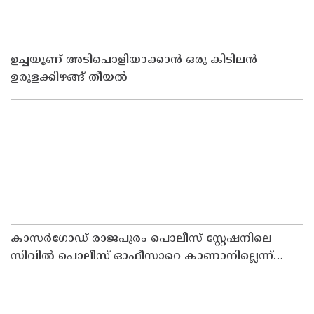
ഉച്ചയൂണ് അടിപൊളിയാക്കാൻ ഒരു കിടിലൻ
ഉരുളക്കിഴങ്ങ് തീയൽ
കാസർഗോഡ് രാജപുരം പൊലീസ് സ്റ്റേഷനിലെ
സിവില്‍ പൊലീസ് ഓഫീസാറെ കാണാനില്ലെന്ന്
പരാതി