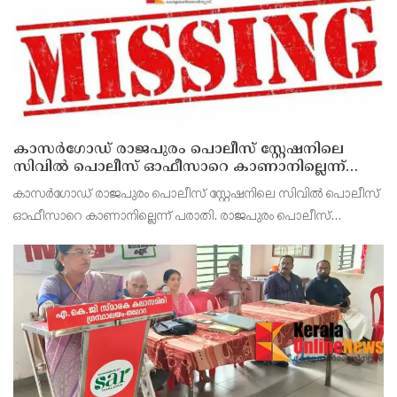
കാസർഗോഡ് രാജപുരം പൊലീസ് സ്റ്റേഷനിലെ
സിവില്‍ പൊലീസ് ഓഫീസാറെ കാണാനില്ലെന്ന്
പരാതി
കാസർഗോഡ് രാജപുരം പൊലീസ് സ്റ്റേഷനിലെ സിവില്‍ പൊലീസ്
ഓഫീസാറെ കാണാനില്ലെന്ന് പരാതി. രാജപുരം പൊലീസ്
സ്റ്റേഷനിലെ സിവില്‍ പൊലീസ് ഓഫീസറായ സാം സനലിനെയാണ്
(27) കഴിഞ്ഞ തിങ്കളാഴ്ച മുതല്‍ കാണാതായത്.ബേളൂർ അട്ടേങ്