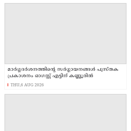
മാർഗ്ഗദർശനത്തിന്റെ സർഗ്ഗായനങ്ങൾ പുസ്തക
പ്രകാശനം ഓഗസ്റ്റ് എട്ടിന് കണ്ണൂരിൽ
THU,6 AUG 2026