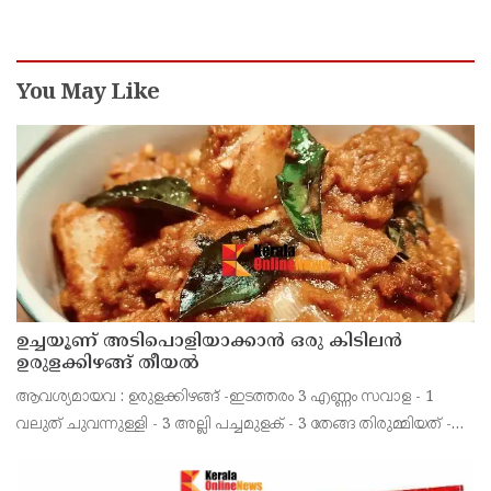
ഭക്ഷ്യസുരക്ഷാ ലൈസന്‍സ് കര്‍ശനമാക്കി
എക്‌സൈസ്
You May Like
ഉച്ചയൂണ് അടിപൊളിയാക്കാൻ ഒരു കിടിലൻ
ഉരുളക്കിഴങ്ങ് തീയൽ
ആവശ്യമായവ : ഉരുളക്കിഴങ്ങ് -ഇടത്തരം 3 എണ്ണം സവാള - 1
വലുത്‌ ചുവന്നുള്ളി - 3 അല്ലി പച്ചമുളക്‌ - 3 തേങ്ങ തിരുമ്മിയത്‌ -
ഒരു മുറി