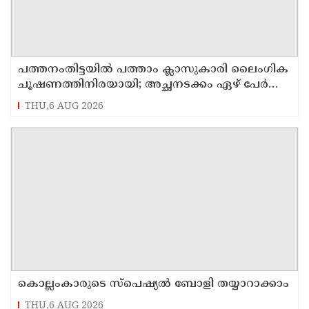
പത്തനംതിട്ടയിൽ പത്താം ക്ലാസുകാരി ലൈംഗിക
ചൂഷണത്തിനിരയായി; അച്ഛനടക്കം ഏഴ് പേർ
പീഡിപ്പിച്ചെന്ന് പരാതി
THU,6 AUG 2026
കൊല്ലംകാരുടെ സ്പെഷ്യൽ ബോളി തയ്യാറാക്കാം
THU,6 AUG 2026