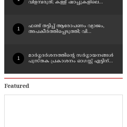
വിളമ്പരുത്; കള്ള് ഷാപ്പുകളിലെ
ഭക്ഷണ വിതരണത്തിന്
ഭക്ഷ്യസുരക്ഷാ ലൈസന്‍സ്
കര്‍ശനമാക്കി എക്‌സൈസ്
ഫണ്ട് തട്ടിപ്പ് ആരോപണം വ്യാജം,
അപകീർത്തിപ്പെടുത്തി; വി
കുഞ്ഞികൃഷ്ണനെതിരെ
നിയമനടപടിയുമായി ടി ഐ
മധുസൂദനൻ
മാർഗ്ഗദർശനത്തിന്റെ സർഗ്ഗായനങ്ങൾ
പുസ്തക പ്രകാശനം ഓഗസ്റ്റ് എട്ടിന്
കണ്ണൂരിൽ
Featured