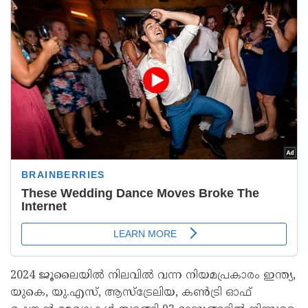
2024 ജൂലൈയിൽ നിലവിൽ വന്ന നിയമപ്രകാരം ഇന്ത്യ,
യുകെ, യു.എസ്, ആസ്‌ട്രേലിയ, കൺട്രി ഓഫ്