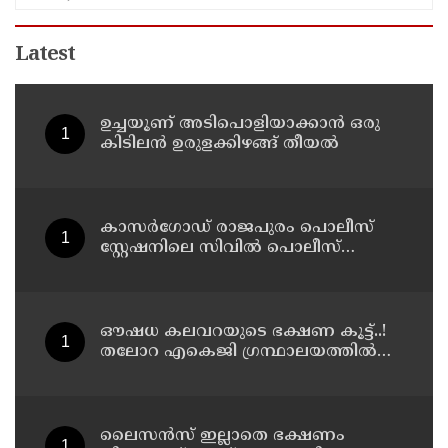
Latest
ഉച്ചയൂണ് അടിപൊളിയാക്കാൻ ഒരു
കിടിലൻ ഉരുളക്കിഴങ്ങ് തീയൽ
കാസർഗോഡ് രാജപുരം പൊലീസ്
സ്റ്റേഷനിലെ സിവില്‍ പൊലീസ്
ഓഫീസാറെ കാണാനില്ലെന്ന് പരാതി
ഔഷധ കലവറയുടെ ഭക്ഷണ കൂട്ട്..!
തലോറ എകെജി ഗ്രന്ഥാലയത്തിൽ
നാടൻ പത്തില കറികളുടെ
പ്രദർശനവും ക്ലാസും സംഘടിപ്പിച്ചു
ലൈസന്‍സ് ഇല്ലാതെ ഭക്ഷണം