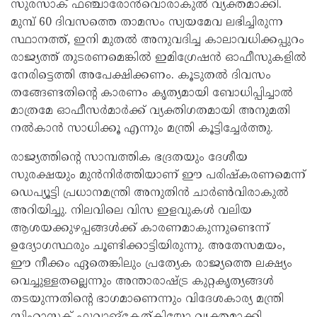
സുരസാക് ഫഞ്ചാരോൻവൊരാകുൽ വ്യക്തമാക്കി.
മുമ്പ് 60 ദിവസത്തെ താമസം സ്വയമേവ ലഭിച്ചിരുന്ന
സ്ഥാനത്ത്, ഇനി മുതൽ അനുവദിച്ച കാലാവധിക്കപ്പുറം
രാജ്യത്ത് തുടരണമെങ്കിൽ ഇമിഗ്രേഷൻ ഓഫീസുകളിൽ
നേരിട്ടെത്തി അപേക്ഷിക്കണം. കൂടുതൽ ദിവസം
തങ്ങേണ്ടതിന്റെ കാരണം കൃത്യമായി ബോധിപ്പിച്ചാൽ
മാത്രമേ ഓഫീസർമാർക്ക് വ്യക്തിഗതമായി അനുമതി
നൽകാൻ സാധിക്കൂ എന്നും മന്ത്രി കൂട്ടിച്ചേർത്തു.
രാജ്യത്തിന്റെ സാമ്പത്തിക ഭദ്രതയും ദേശീയ
സുരക്ഷയും മുൻനിർത്തിയാണ് ഈ പരിഷ്കരണമെന്ന്
ഡെപ്യൂട്ടി പ്രധാനമന്ത്രി അനുതിൻ ചാർൺവിരാകുൽ
അറിയിച്ചു. നിലവിലെ വിസ ഇളവുകൾ വലിയ
ആശയക്കുഴപ്പങ്ങൾക്ക് കാരണമാകുന്നുണ്ടെന്ന്
ഉദ്യോഗസ്ഥരും ചൂണ്ടിക്കാട്ടിയിരുന്നു. അതേസമയം,
ഈ നീക്കം ഏതെങ്കിലും പ്രത്യേക രാജ്യത്തെ ലക്ഷ്യം
വെച്ചുള്ളതല്ലെന്നും അന്താരാഷ്ട്ര കുറ്റകൃത്യങ്ങൾ
തടയുന്നതിന്റെ ഭാഗമാണെന്നും വിദേശകാര്യ മന്ത്രി
സിഹാസക് ഫുവാങ്‌കേത്‌കിയോ വ്യക്തമാക്കി.