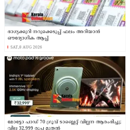
ഭാഗ്യക്കുറി നറുക്കെടുപ്പ് ഫലം അറിയാൻ
ഔദ്യോഗിക ആപ്പ്
SAT,8 AUG 2026
മോട്ടോ പാഡ് 70 ഗ്രൂവ് ടാബ്ലെറ്റ് വില്പന ആരംഭിച്ചു;
വില 32,999 രൂപ മുതൽ