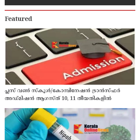
Featured
പ്ലസ് വൺ സ്‌കൂൾ/കോമ്പിനേഷൻ ട്രാൻസ്ഫർ
അഡ്മിഷൻ ആഗസ്ത് 10, 11 തീയതികളിൽ