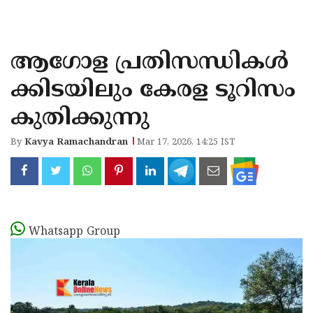
KOZHIKODE
WAYANAD
ആഗോള പ്രതിസന്ധികൾ
KANNUR
ക്കിടയിലും കേരള ടൂറിസം
KASARAGOD
കുതിക്കുന്നു
By
Kavya Ramachandran
Mar 17, 2026, 14:25 IST
Whatsapp Group