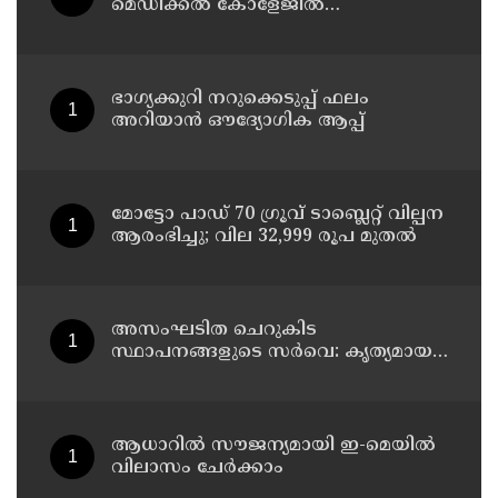
മെഡിക്കൽ കോളേജിൽ
ചികിത്സയിലിരുന്ന 43കാരൻ
വീട്ടിലേക്ക് മടങ്ങി
ഭാഗ്യക്കുറി നറുക്കെടുപ്പ് ഫലം
അറിയാൻ ഔദ്യോഗിക ആപ്പ്
മോട്ടോ പാഡ് 70 ഗ്രൂവ് ടാബ്ലെറ്റ് വില്പന
ആരംഭിച്ചു; വില 32,999 രൂപ മുതൽ
അസംഘടിത ചെറുകിട
സ്ഥാപനങ്ങളുടെ സർവെ: കൃത്യമായ
വിവരങ്ങൾ നൽകണമെന്ന് മുഖ്യമന്ത്രി
വി ഡി സതീശൻ
ആധാറിൽ സൗജന്യമായി ഇ-മെയിൽ
വിലാസം ചേർക്കാം