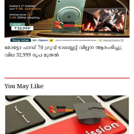
മോട്ടോ പാഡ് 70 ഗ്രൂവ് ടാബ്ലെറ്റ് വില്പന ആരംഭിച്ചു;
വില 32,999 രൂപ മുതൽ
You May Like