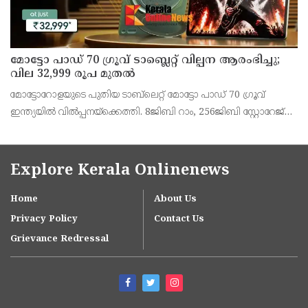
മോട്ടോ പാഡ് 70 ഗ്രൂവ് ടാബ്ലെറ്റ് വില്പന ആരംഭിച്ചു;
വില 32,999 രൂപ മുതൽ
മോട്ടോറോളയുടെ പുതിയ ടാബ്‌ലെറ്റ് മോട്ടോ പാഡ് 70 ഗ്രൂവ്
ഇന്ത്യയിൽ വിൽപ്പനയ്‌ക്കെത്തി. 8ജിബി റാം, 256ജിബി സ്റ്റോറേജ്
പതിപ്പിന് 36,999 രൂപയാണ് ലോഞ്ച് വില. ബാങ്ക് ഓഫറുകൾ
ഉൾപ്പെടെ 32,999 രൂപയാണ് ഫലപ്രദമായ
Explore Kerala Onlinenews
Home
About Us
Privacy Policy
Contact Us
Grievance Redressal