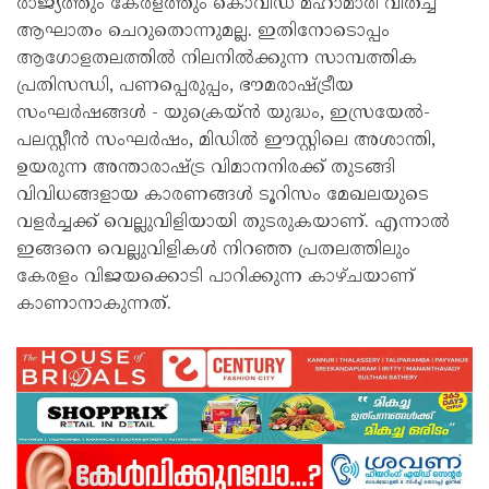
രാജ്യത്തും കേരളത്തും കൊവിഡ് മഹാമാരി വിതച്ച
ആഘാതം ചെറുതൊന്നുമല്ല. ഇതിനോടൊപ്പം
ആഗോളതലത്തിൽ നിലനിൽക്കുന്ന സാമ്പത്തിക
പ്രതിസന്ധി, പണപ്പെരുപ്പം, ഭൗമരാഷ്ട്രീയ
സംഘർഷങ്ങൾ - യുക്രെയ്ൻ യുദ്ധം, ഇസ്രയേൽ-
പലസ്റ്റീൻ സംഘർഷം, മിഡിൽ ഈസ്റ്റിലെ അശാന്തി,
ഉയരുന്ന അന്താരാഷ്ട്ര വിമാനനിരക്ക് തുടങ്ങി
വിവിധങ്ങളായ കാരണങ്ങൾ ടൂറിസം മേഖലയുടെ
വളർച്ചക്ക് വെല്ലുവിളിയായി തുടരുകയാണ്. എന്നാൽ
ഇങ്ങനെ വെല്ലുവിളികൾ നിറഞ്ഞ പ്രതലത്തിലും
കേരളം വിജയക്കൊടി പാറിക്കുന്ന കാഴ്ചയാണ്
കാണാനാകുന്നത്.