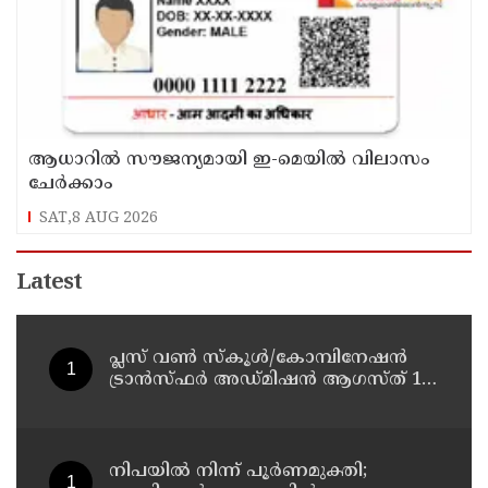
ആധാറിൽ സൗജന്യമായി ഇ-മെയിൽ വിലാസം
ചേർക്കാം
SAT,8 AUG 2026
Latest
പ്ലസ് വൺ സ്‌കൂൾ/കോമ്പിനേഷൻ
ട്രാൻസ്ഫർ അഡ്മിഷൻ ആഗസ്ത് 10,
11 തീയതികളിൽ
നിപയിൽ നിന്ന് പൂർണമുക്തി;