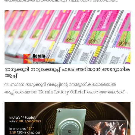
ആശുപത്രിയിൽ ചികിത്സയിലിരുന്ന ഫറോക്ക് സ്വദേശിയായ
43കാരനെ ഡിസ്ചാർജ് ചെയ്തു.
ഭാഗ്യക്കുറി നറുക്കെടുപ്പ് ഫലം അറിയാൻ ഔദ്യോഗിക
ആപ്പ്
സംസ്ഥാന ഭാഗ്യക്കുറി വകുപ്പിന്റെ ഔദ്യോഗിക മൊബൈൽ
ആപ്ലിക്കേഷനായ 'Kerala Lottery Official' പൊതുജനങ്ങൾക്ക്
ലഭ്യമാണെന്ന് കേരള സംസ്ഥാന ഭാഗ്യക്കുറി വകുപ്പ് ഡയറക്ടർ
അഞ്ജു കെ എസ് അറിയിച്ചു.