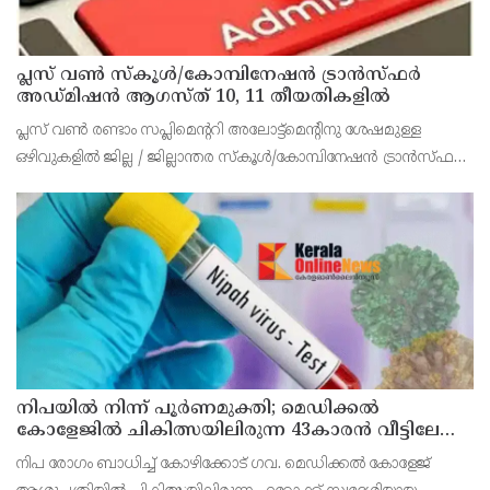
പ്ലസ് വൺ സ്‌കൂൾ/കോമ്പിനേഷൻ ട്രാൻസ്ഫർ
അഡ്മിഷൻ ആഗസ്ത് 10, 11 തീയതികളിൽ
പ്ലസ് വൺ രണ്ടാം സപ്ലിമെന്ററി അലോട്ട്‌മെന്റിനു ശേഷമുള്ള
ഒഴിവുകളിൽ ജില്ല / ജില്ലാന്തര സ്‌കൂൾ/കോമ്പിനേഷൻ ട്രാൻസ്ഫർ
അലോട്ട്‌മെന്റിനായി അപേക്ഷിക്കാനുള്ള അവസരം ആഗസ്റ്റ് 7 ന്
വൈകിട്ട് 4 മണി വരെ നൽകിയിരുന്നു
നിപയിൽ നിന്ന് പൂർണമുക്തി; മെഡിക്കൽ
കോളേജിൽ ചികിത്സയിലിരുന്ന 43കാരൻ വീട്ടിലേക്ക്
മടങ്ങി
നിപ രോഗം ബാധിച്ച് കോഴിക്കോട് ഗവ. മെഡിക്കൽ കോളേജ്