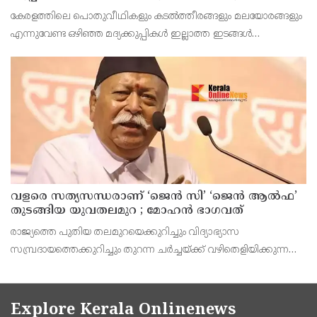
ഇത് ഇരട്ടിക്കും, കോടികളുടെ ലാഭമുള്ള പദ്ധതി
കേരളത്തിലെ പൊതുവീഥികളും കടല്‍ത്തീരങ്ങളും മലയോരങ്ങളും
നിര്‍ത്തിയത് എന്തിന്? സര്‍ക്കാരിന്റേത് തലതിരിഞ്ഞ
എന്നുവേണ്ട ഒഴിഞ്ഞ മദ്യക്കുപ്പികള്‍ ഇല്ലാത്ത ഇടങ്ങള്‍
തീരുമാനമോ?
അപൂര്‍വമാണ്.
വളരെ സത്യസന്ധരാണ് ‘ജെൻ സി’ ‘ജെൻ ആൽഫ’
തുടങ്ങിയ യുവതലമുറ ; മോഹൻ ഭാഗവത്
രാജ്യത്തെ പുതിയ തലമുറയെക്കുറിച്ചും വിദ്യാഭ്യാസ
സമ്പ്രദായത്തെക്കുറിച്ചും തുറന്ന ചർച്ചയ്ക്ക് വഴിതെളിയിക്കുന്ന
നിർണ്ണായക പ്രസ്താവനയുമായി ആർ.എസ്.എസ് മേധാവി
മോഹൻ ഭാഗവത് രംഗത്ത്. നിലവിലെ തലമുറയെക്കാൾ വളരെ
Explore Kerala Onlinenews