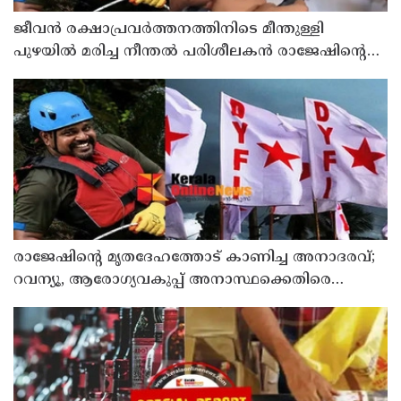
ജീവൻ രക്ഷാപ്രവർത്തനത്തിനിടെ മീന്തുള്ളി
പുഴയിൽ മരിച്ച നീന്തൽ പരിശീലകൻ രാജേഷിൻ്റെ
മൃതദേഹത്തോട് അനാദരവ് : റിപ്പോർട്ട് ലഭിച്ചാലുടൻ
നടപടിയെന്ന് കളക്ടർ
രാജേഷിന്റെ മൃതദേഹത്തോട് കാണിച്ച അനാദരവ്;
റവന്യൂ, ആരോഗ്യവകുപ്പ് അനാസ്ഥക്കെതിരെ
കടുത്ത നടപടി വേണം; ഡിവൈഎഫ്ഐ
ശക്തമായ പ്രതിഷേധത്തിലേക്ക്