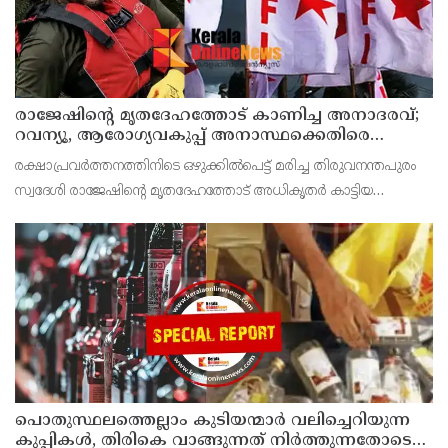
രാജേഷിന്റെ മൃതദേഹത്തോട് കാണിച്ച അനാദരവ്;
റവന്യൂ, ആരോഗ്യവകുപ്പ് അനാസ്ഥക്കെതിരെ
കടുത്ത നടപടി വേണം; ഡിവൈഎഫ്ഐ
രക്ഷാപ്രവർത്തനത്തിനിടെ ഒഴുക്കിൽപെട്ട് മരിച്ച തിരുവനന്തപുരം
ശക്തമായ പ്രതിഷേധത്തിലേക്ക്
സ്വദേശി രാജേഷിന്റെ മൃതദേഹത്തോട് അധികൃതർ കാട്ടിയ
മനുഷ്യത്വരഹിതമായ അനാദരവിനെതിരെ ഡിവൈഎഫ്ഐ
കണ്ണൂർ ജില്ലാ സെക്രട്ടറിയേറ്റ് ശക്തമായി പ്രതിഷേധിക്ക
പൊതുസ്ഥലത്തെല്ലാം കുടിയന്മാര്‍ വലിച്ചെറിയുന്ന
കുപ്പികള്‍, തിരികെ വാങ്ങുന്നത് നിര്‍ത്തുന്നതോടെ