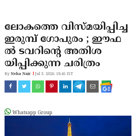
KOZHIKODE
WAYANAD
ലോകത്തെ വിസ്മയിപ്പിച്ച
KANNUR
ഇരുമ്പ് ഗോപുരം ; ഈഫ
KASARAGOD
ൽ ടവറിന്റെ അതിശ
യിപ്പിക്കുന്ന ചരിത്രം
By
Neha Nair
Jul 3, 2026, 18:45 IST
Whatsapp Group