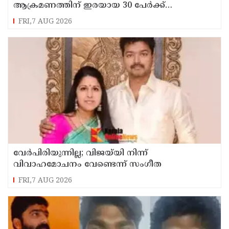
ആക്രമണത്തിന് ഇരയായ 30 പേർക്ക്
സഹായധനം അനുവദിച്ചു
FRI,7 AUG 2026
വേർപിരിയുന്നില്ല; വിജയ്‍യി നിന്ന്
വിവാഹമോചനം വേണ്ടെന്ന് സംഗീത
FRI,7 AUG 2026