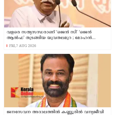
വളരെ സത്യസന്ധരാണ് ‘ജെൻ സി’ ‘ജെൻ
ആൽഫ’ തുടങ്ങിയ യുവതലമുറ ; മോഹൻ
ഭാഗവത്
FRI,7 AUG 2026
ജനസേവന അദാലത്തിൽ കണ്ണൂരിൽ വന്യജീവി