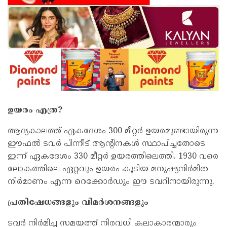
ഉയരം എത്ര?
ആദ്യകാലത്ത് ഏകദേശം 300 മീറ്റർ ഉയരമുണ്ടായിരുന്ന
ഈഫൽ ടവർ പിന്നീട് ആന്റിനകൾ സ്ഥാപിച്ചതോടെ
ഇന്ന് ഏകദേശം 330 മീറ്റർ ഉയരത്തിലെത്തി. 1930 വരെ
ലോകത്തിലെ ഏറ്റവും ഉയരം കൂടിയ മനുഷ്യനിർമിത
നിർമാണം എന്ന റെക്കോർഡും ഈ ടവറിനായിരുന്നു.
പ്രതിഷേധങ്ങളും വിമർശനങ്ങളും
ടവർ നിർമിച്ച സമയത്ത് നിരവധി കലാകാരന്മാരും