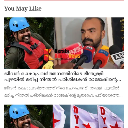
You May Like
ജീവൻ രക്ഷാപ്രവർത്തനത്തിനിടെ മീന്തുള്ളി
പുഴയിൽ മരിച്ച നീന്തൽ പരിശീലകൻ രാജേഷിൻ്റെ
മൃതദേഹത്തോട് അനാദരവ് : റിപ്പോർട്ട് ലഭിച്ചാലുടൻ
ജീവൻ രക്ഷാപ്രവർത്തനത്തിനിടെ ചെറുപുഴ മീ ന്തുള്ളി പുഴയിൽ
നടപടിയെന്ന് കളക്ടർ
മരിച്ച നീന്തൽ പരിശീലകൻ രാജേഷിൻ്റെ മൃതദേഹം പരിയാരത്തെ
കണ്ണൂർ മെഡിക്കൽ കോളേജ് ആശുപത്രിയിൽ നിന്നും
പോസ്റ്റുമോർട്ടം നടപടികൾക്കു ശേഷം സ്വദേശമായ തിരുവ