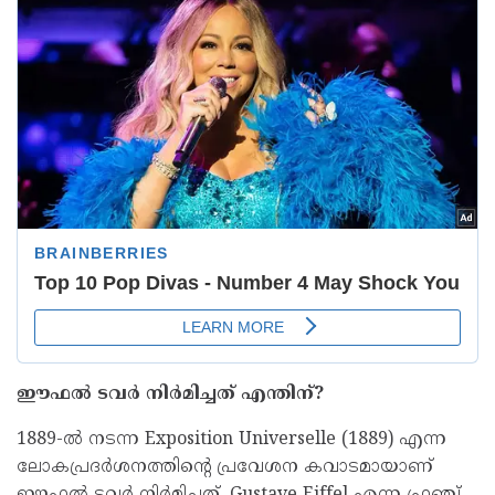
ഈഫൽ ടവർ നിർമിച്ചത് എന്തിന്?
1889-ൽ നടന്ന Exposition Universelle (1889) എന്ന
ലോകപ്രദർശനത്തിന്റെ പ്രവേശന കവാടമായാണ്