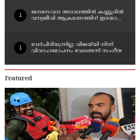
ജനസേവന അദാലത്തിൽ കണ്ണൂരിൽ
വന്യജീവി ആക്രമണത്തിന് ഇരയായ
30 പേർക്ക് സഹായധനം അനുവദിച്ചു
വേർപിരിയുന്നില്ല; വിജയ്‍യി നിന്ന്
വിവാഹമോചനം വേണ്ടെന്ന് സംഗീത
Featured