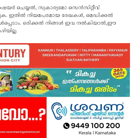
യർ ചെയ്യൽ, സ്വകാര്യമോ സെൻസിറ്റീവ്
ാക്കുക. ഇതിൽ നിയമപരമായ രേഖകൾ, മെഡിക്കൽ
ൾപ്പെടാം. ഒരിക്കൽ നിങ്ങൾ ഇവ നൽകിയാൽ,ഈ
ിയില്ല.