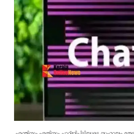
എന്തിനും ഏതിനും ചാറ്റ്ജിപിടിയുടെ സഹായം തേ