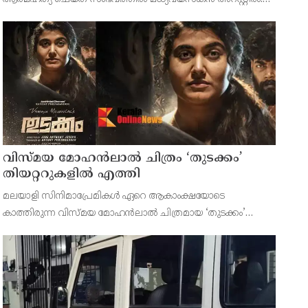
കല്ലറ സ്വദേശിയായ ധർമരാജൻ (58) ആണ് പൊലീസിന്റെ
പിടിയിലായത്. ഇയാൾക്കെതിരെ പോക്സോ നിയമപ്രകാരമാണ്
കേസെടുത്തി
വിസ്മയ മോഹൻലാൽ ചിത്രം ‘തുടക്കം’
തിയറ്ററുകളിൽ എത്തി
മലയാളി സിനിമാപ്രേമികൾ ഏറെ ആകാംക്ഷയോടെ
കാത്തിരുന്ന വിസ്മയ മോഹൻലാൽ ചിത്രമായ ‘തുടക്കം’
ഓഗസ്റ്റ് 7-ന് തിയറ്ററുകളിൽ എത്തി. ജൂഡ് ആന്റണി ജോസഫ്
സംവിധാനം ചെയ്ത് ആശിർവാദ് സിനിമാസിന്റെ ബാനറിൽ
ആന്റണി പെരുമ്പാവൂർ