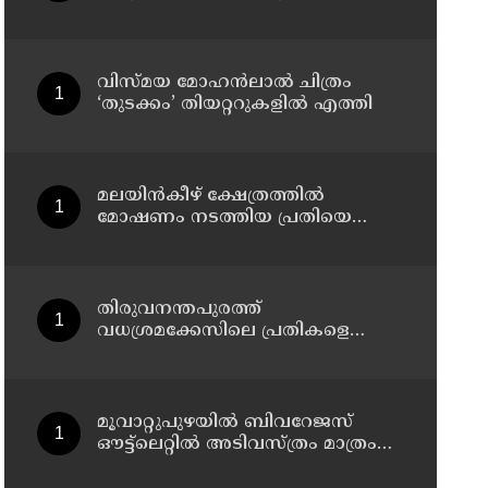
സംഭവത്തിൽ മധ്യവയസ്കൻ
അറസ്റ്റിൽ
വിസ്മയ മോഹൻലാൽ ചിത്രം
‘തുടക്കം’ തിയറ്ററുകളിൽ എത്തി
മലയിൻകീഴ് ക്ഷേത്രത്തിൽ
മോഷണം നടത്തിയ പ്രതിയെ
മണിക്കൂറുകൾക്കുള്ളിൽ പിടികൂടി
കാട്ടാക്കട പൊലീസ്
തിരുവനന്തപുരത്ത്
വധശ്രമക്കേസിലെ പ്രതികളെ
പിടികൂടാൻ ശ്രമിക്കുന്നതിനിടെ
പൊലീസിന് നേരെ ക്രൂരമായ
ആക്രമണം
മൂവാറ്റുപുഴയിൽ ബിവറേജസ്
ഔട്ട്‌ലെറ്റിൽ അടിവസ്ത്രം മാത്രം
ധരിച്ച് മോഷണത്തിന് കയറിയ