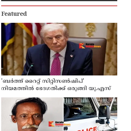
പ്രതി പിടിയിൽ
Featured
'ബർത്ത് റൈറ്റ് സിറ്റിസൺഷിപ്'
നിയമത്തിൽ ഭേദഗതിക്ക് ഒരുങ്ങി യു.എസ്