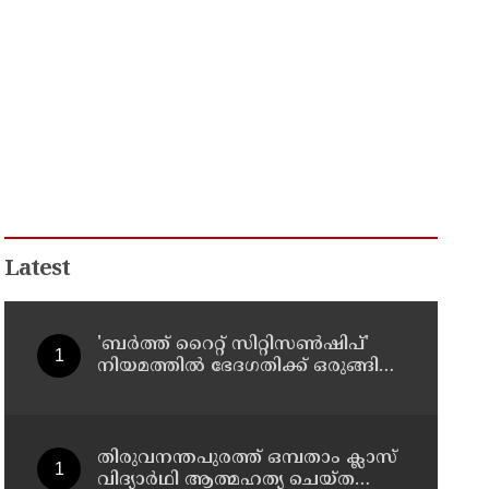
Latest
'ബർത്ത് റൈറ്റ് സിറ്റിസൺഷിപ്'
നിയമത്തിൽ ഭേദഗതിക്ക് ഒരുങ്ങി
യു.എസ്
തിരുവനന്തപുരത്ത് ഒമ്പതാം ക്ലാസ്
വിദ്യാർഥി ആത്മഹത്യ ചെയ്ത