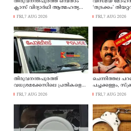
തിരുവനന്തപുരത്ത് ഒമ്പതാം
വിസ്മയ മോഹൻ
ക്ലാസ് വിദ്യാർഥി ആത്മഹത്യ
‘തുടക്കം’ തിയറ
ചെയ്ത സംഭവത്തിൽ
FRI,7 AUG 2026
FRI,7 AUG 2026
മധ്യവയസ്കൻ അറസ്റ്റിൽ
തിരുവനന്തപുരത്ത്
ചെന്നിത്തല പറ
വധശ്രമക്കേസിലെ പ്രതികളെ
പച്ചക്കള്ളം, സ്‌ക്
പിടികൂടാൻ ശ്രമിക്കുന്നതിനിടെ
കാലാവധി കഴിഞ
FRI,7 AUG 2026
FRI,7 AUG 2026
പൊലീസിന് നേരെ ക്രൂരമായ
തെറിക്കുമോ മന്
ആക്രമണം
കസേര ?