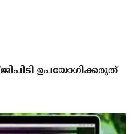
്റ്ജിപിടി ഉപയോഗിക്കരുത്