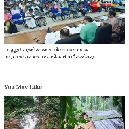
കണ്ണൂർ പുതിയതെരുവിലെ ഗതാഗതം
സുഗമമാക്കാന്‍ നടപടികള്‍ സ്വീകരിക്കും
You May Like