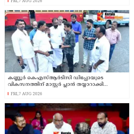
FRI,7 AUG 2026
കണ്ണൂർ കെഎസ്ആർടിസി ഡിപ്പോയുടെ
വികസനത്തിന് മാസ്റ്റർ പ്ലാൻ തയ്യാറാക്കി
സമർപ്പിക്കും : ടി ഒ മോഹനൻ എം എൽ എ
FRI,7 AUG 2026