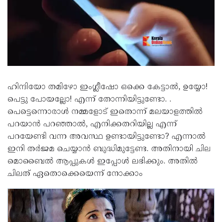
ഹിന്ദിയോ തമി‍ഴോ ഇംഗ്ലീഷോ ഒക്കെ കേട്ടാൽ, ഉയ്യോ!
പെട്ടു പോയല്ലോ! എന്ന് തോന്നിയിട്ടുണ്ടോ. .
പെട്ടെന്നൊരാൾ നമ്മളോട് ഇതൊന്ന് മലയാളത്തിൽ
പറയാ‍‍ൻ പറഞ്ഞാൽ, എനിക്കതറിയില്ല എന്ന്
പറയേണ്ടി വന്ന അവസ്ഥ ഉണ്ടായിട്ടുണ്ടോ? എന്നാൽ
ഇനി തർജമ ചെയ്യാൻ ബുദ്ധിമുട്ടേണ്ട. അതിനായി ചില
മൊബൈൽ ആപ്പുകൾ ഇപ്പോ‍‍ൾ ലഭിക്കും. അതിൽ
ചിലത് ഏതൊക്കെയെന്ന് നോക്കാം