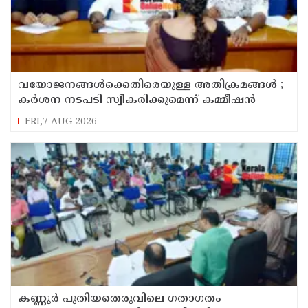
വയോജനങ്ങൾക്കെതിരെയുള്ള അതിക്രമങ്ങൾ ;
കർശന നടപടി സ്വീകരിക്കുമെന്ന് കമ്മീഷൻ
FRI,7 AUG 2026
കണ്ണൂർ പുതിയതെരുവിലെ ഗതാഗതം