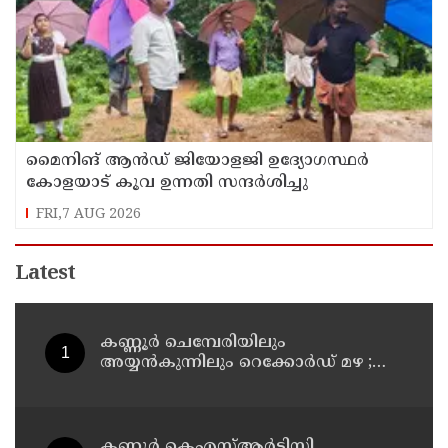
മൈനിങ് ആൻഡ്​ ജിയോളജി ഉദ്യോഗസ്ഥർ
കോളയാട് കൂവ ഉന്നതി സന്ദർശിച്ചു
FRI,7 AUG 2026
Latest
കണ്ണൂർ ചെമ്പേരിയിലും
അയ്യൻകുന്നിലും റെക്കോർഡ് മഴ ;
ഉദയഗിരിയിൽ നേരിയ ഉരുൾപൊട്ടൽ;
13 പേരെ ക്യാമ്പിലേക്ക് മാറ്റി
കണ്ണൂർ കെഎസ്ആർടിസി