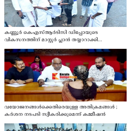
കണ്ണൂർ കെഎസ്ആർടിസി ഡിപ്പോയുടെ
വികസനത്തിന് മാസ്റ്റർ പ്ലാൻ തയ്യാറാക്കി
സമർപ്പിക്കും : ടി ഒ മോഹനൻ എം എൽ എ
വയോജനങ്ങൾക്കെതിരെയുള്ള അതിക്രമങ്ങൾ ;
കർശന നടപടി സ്വീകരിക്കുമെന്ന് കമ്മീഷൻ