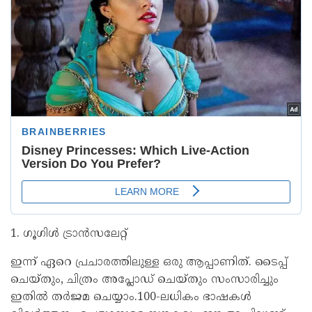
1. ഗൂഗിൾ ട്രാൻസലേറ്റ്
ഇന്ന് ഏറെ പ്രചാരത്തിലുള്ള ഒരു ആപ്പാണിത്. ടൈപ്പ്
ചെയ്തും, ചിത്രം അപ്ലോഡ് ചെയ്തും സംസാരിച്ചും
ഇതിൽ തർജമ ചെയ്യാം.100-ലധികം ഭാഷകൾ