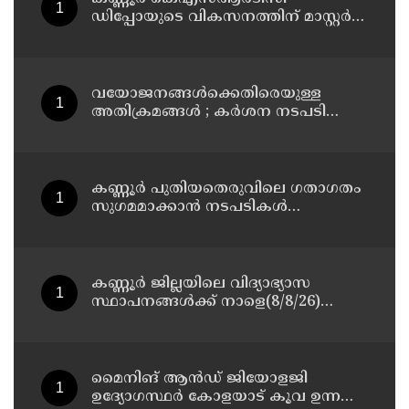
ഡിപ്പോയുടെ വികസനത്തിന് മാസ്റ്റർ
പ്ലാൻ തയ്യാറാക്കി സമർപ്പിക്കും : ടി ഒ
മോഹനൻ എം എൽ എ
വയോജനങ്ങൾക്കെതിരെയുള്ള
അതിക്രമങ്ങൾ ; കർശന നടപടി
സ്വീകരിക്കുമെന്ന് കമ്മീഷൻ
കണ്ണൂർ പുതിയതെരുവിലെ ഗതാഗതം
സുഗമമാക്കാന്‍ നടപടികള്‍
സ്വീകരിക്കും
കണ്ണൂർ ജില്ലയിലെ വിദ്യാഭ്യാസ
സ്ഥാപനങ്ങള്‍ക്ക് നാളെ(8/8/26)
അവധി പ്രഖ്യാപിച്ചു
മൈനിങ് ആൻഡ്​ ജിയോളജി
ഉദ്യോഗസ്ഥർ കോളയാട് കൂവ ഉന്നതി