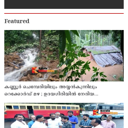
സന്ദർശിച്ചു
Featured
കണ്ണൂർ ചെമ്പേരിയിലും അയ്യൻകുന്നിലും
റെക്കോർഡ് മഴ ; ഉദയഗിരിയിൽ നേരിയ
ഉരുൾപൊട്ടൽ; 13 പേരെ ക്യാമ്പിലേക്ക് മാറ്റി