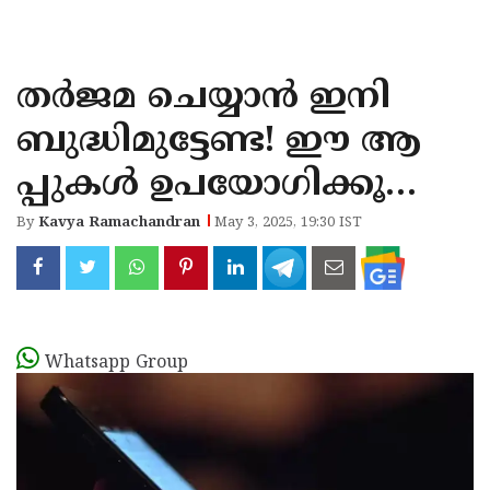
KOZHIKODE
WAYANAD
തർജമ ചെയ്യാ‍ൻ ഇനി
KANNUR
ബുദ്ധിമുട്ടേണ്ട! ഈ ആ
KASARAGOD
പ്പുകൾ ഉപയോഗിക്കൂ…
By
Kavya Ramachandran
May 3, 2025, 19:30 IST
Whatsapp Group