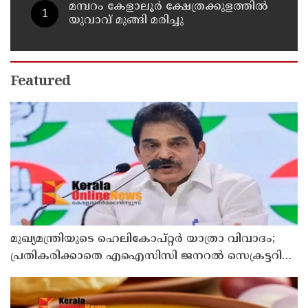
മമ്പറം കേളാലൂർ ക്ഷേത്രക്കുളത്തിൽ
യുവാവ് മുങ്ങി മരിച്ചു
Featured
മുഖ്യമന്ത്രിയുടെ ഹെലികോപ്റ്റര്‍ യാത്രാ വിവാദം;
പ്രതികരിക്കാതെ എഐസിസി ജനറല്‍ സെക്രട്ടറി
കെ സി വേണുഗോപാല്‍