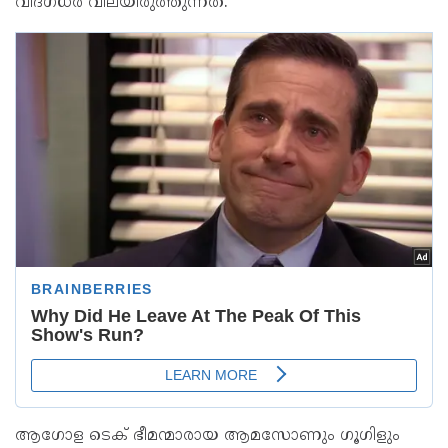
വിദഗ്ധർ വിലയിരുത്തുന്നത്.
ആഗോള ടെക് ഭീമന്മാരായ ആമസോണും ഗൂഗിളും