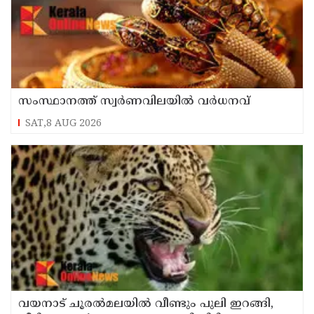
സംസ്ഥാനത്ത് സ്വർണവിലയിൽ വർധനവ്
SAT,8 AUG 2026
വയനാട് ചൂരൽമലയിൽ വീണ്ടും പുലി ഇറങ്ങി,