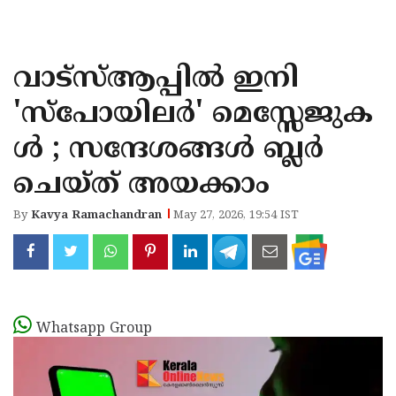
KOZHIKODE
WAYANAD
വാട്സ്ആപ്പിൽ ഇനി
KANNUR
'സ്പോയിലർ' മെസ്സേജുക
KASARAGOD
ൾ ; സന്ദേശങ്ങൾ ബ്ലർ
ചെയ്ത് അയക്കാം
By
Kavya Ramachandran
May 27, 2026, 19:54 IST
Whatsapp Group