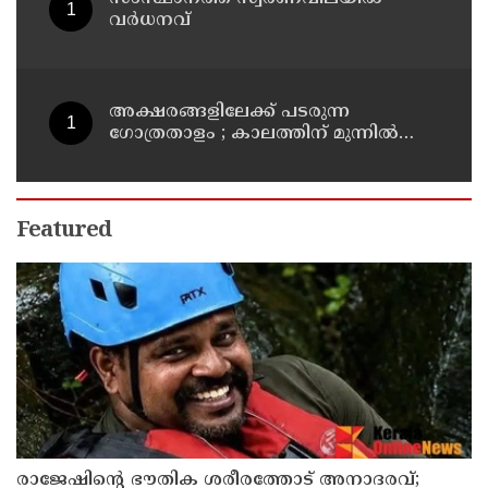
വർധനവ്
അക്ഷരങ്ങളിലേക്ക് പടരുന്ന
ഗോത്രതാളം ; കാലത്തിന് മുന്നിൽ
മാഞ്ഞുപോകാതിരിക്കാൻ
കൈകോർത്ത് രണ്ട് എഴുത്തുകാർ ;
മാവിലരുടെയും മലവേട്ടുവരുടെയും
തനത് ഭാഷയ്ക്ക് നിഘണ്ടു ഒരുങ്ങുന്നു
Featured
രാജേഷിന്റെ ഭൗതിക ശരീരത്തോട് അനാദരവ്;