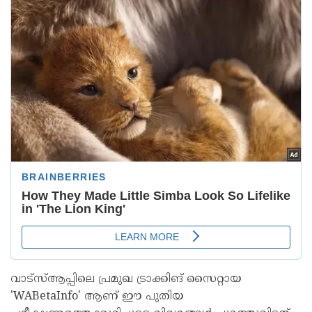
വാട്സ്ആപ്പിലെ പ്രമുഖ ട്രാക്കിങ് സൈറ്റായ
'WABetaInfo' ആണ് ഈ പുതിയ