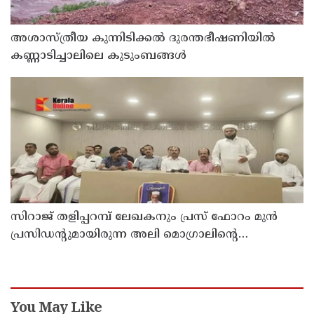
അശാസ്ത്രീയ കുന്നിടിക്കൽ ദുരന്തഭീഷണിയിൽ
കണ്ണാടിച്ചാലിലെ കുടുംബങ്ങൾ
സിറാജ് തളിപ്പറമ്പ് ലേഖകനും പ്രസ് ഫോറം മുൻ
പ്രസിഡൻ്റുമായിരുന്ന അലി മൊഗ്രാലിൻ്റെ
വിയോഗത്തിൽ സർവ്വകക്ഷി അനുസ്മരണം നടത്തി
You May Like