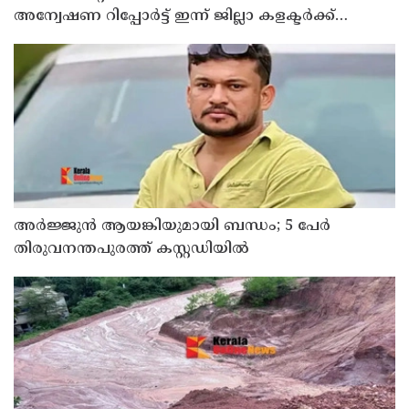
അന്വേഷണ റിപ്പോര്‍ട്ട് ഇന്ന് ജില്ലാ കളക്ടര്‍ക്ക്
കൈമാറും
അർജ്ജുൻ ആയങ്കിയുമായി ബന്ധം; 5 പേർ
തിരുവനന്തപുരത്ത് കസ്റ്റഡിയിൽ