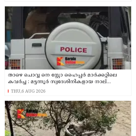
താഴെ ചൊവ്വ നെ സ്റ്റോ ഹൈപ്പർ മാർക്കറ്റിലെ
കവർച്ച : മട്ടന്നൂർ സ്വദേശിനികളായ നാല്
പ്രതികൾ പിടിയിൽ
THU,6 AUG 2026