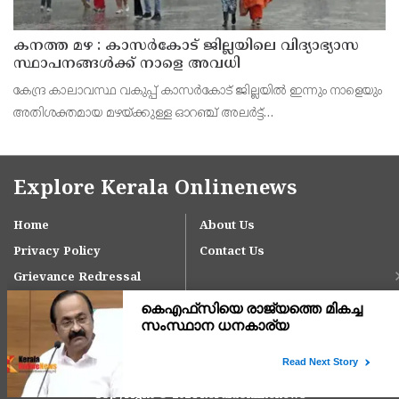
കനത്ത മഴ : കാസർകോട് ജില്ലയിലെ വിദ്യാഭ്യാസ
സ്ഥാപനങ്ങൾക്ക് നാളെ അവധി
കേന്ദ്ര കാലാവസ്ഥ വകുപ്പ് കാസർകോട് ജില്ലയിൽ ഇന്നും നാളെയും
അതിശക്തമായ മഴയ്ക്കുള്ള ഓറഞ്ച് അലർട്ട്
പ്രഖ്യാപിച്ചിട്ടുള്ളതിനാൽ മുൻകരുതൽ നടപടിയായി ജില്ലയിലെ
പ്രൊഫഷണൽ കോളേജുകൾ ഉൾപ്പെടെയുള്ള എല്ലാ വിദ്യാഭ്യാ
Explore Kerala Onlinenews
Home
About Us
Privacy Policy
Contact Us
Grievance Redressal
Copyright © 2024 keralaonlinenews