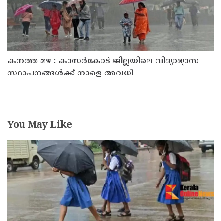
കനത്ത മഴ : കാസർകോട് ജില്ലയിലെ വിദ്യാഭ്യാസ
സ്ഥാപനങ്ങൾക്ക് നാളെ അവധി
You May Like