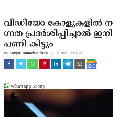
KOZHIKODE
WAYANAD
വീഡിയോ കോളുകളിൽ ന
KANNUR
ഗ്നത പ്രദർശിപ്പിച്ചാൽ ഇനി
KASARAGOD
പണി കിട്ടും
By
Kavya Ramachandran
Jul 6, 2025, 20:14 IST
Whatsapp Group