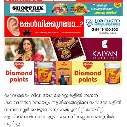
ഫേസ്‌ടൈം വീഡിയോ കോളുകളിൽ നഗ്നത
കണ്ടെത്തുവാനായും ആൽബങ്ങളിലെ ഫോട്ടോകളിൽ
നഗ്നത ബ്ലർ ചെയ്യുവാനും കമ്മ്യൂണിറ്റി സേഫ്റ്റി
എക്സ്പാൻഡ് ചെയ്യും – കമ്പനി ബ്ലോ​ഗ് പോസ്റ്റിൽ
കുറിച്ചു.