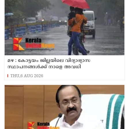
മഴ : കോട്ടയം ജില്ലയിലെ വിദ്യാഭ്യാസ
സ്ഥാപനങ്ങൾക്ക് നാളെ അവധി
THU,6 AUG 2026