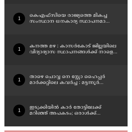
കെഎഫ്‌സിയെ രാജ്യത്തെ മികച്ച
സംസ്ഥാന ധനകാര്യ സ്ഥാപനമാക്കും:
മുഖ്യമന്ത്രി വി ഡി സതീശൻ
കനത്ത മഴ : കാസർകോട് ജില്ലയിലെ
വിദ്യാഭ്യാസ സ്ഥാപനങ്ങൾക്ക് നാളെ
അവധി
താഴെ ചൊവ്വ നെ സ്റ്റോ ഹൈപ്പർ
മാർക്കറ്റിലെ കവർച്ച : മട്ടന്നൂർ
സ്വദേശിനികളായ നാല് പ്രതികൾ
പിടിയിൽ
ഇടുക്കിയിൽ കാർ തോട്ടിലേക്ക്
മറിഞ്ഞ് അപകടം; ഒരാൾക്ക്
ദാരുണാന്ത്യം