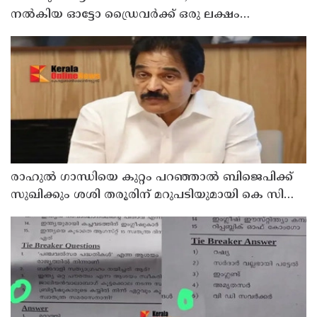
നൽകിയ ഓട്ടോ ഡ്രൈവർക്ക് ഒരു ലക്ഷം
പാരിതോഷികം നൽകുമെന്ന് മന്ത്രി
രാഹുല്‍ ഗാന്ധിയെ കുറ്റം പറഞ്ഞാല്‍ ബിജെപിക്ക്
സുഖിക്കും ശശി തരൂരിന് മറുപടിയുമായി കെ സി
വേണുഗോപാല്‍