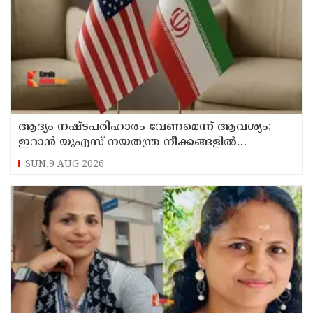
ആദ്യം നഷ്ടപരിഹാരം വേണമെന്ന് ആവശ്യം;
ഇറാന്‍ യുഎസ് നയതന്ത്ര നീക്കങ്ങളില്‍
അനിശ്ചിതത്വം
SUN,9 AUG 2026