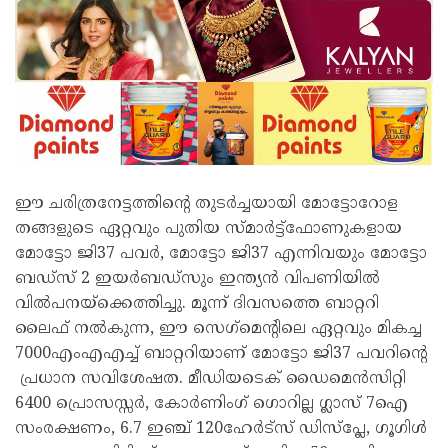
ഈ ചരിത്രനേട്ടത്തിൻ്റെ തുടർച്ചയായി മോട്ടോറോള
തങ്ങളുടെ ഏറ്റവും പുതിയ സ്‌മാർട്ട്ഫോണുകളായ
മോട്ടോ ജി37 പവർ, മോട്ടോ ജി37 എന്നിവയും മോട്ടോ
ബഡ്‌സ് 2 ഇയർബഡ്‌സും ഇന്ത്യൻ വിപണിയിൽ
വിൽപനയ്‌ക്കെത്തിച്ചു. മൂന്ന് ദിവസത്തെ ബാറ്ററി
ലൈഫ് നൽകുന്ന, ഈ സെഗ്‌മെന്റിലെ ഏറ്റവും മികച്ച
7000എംഎഎച്ച് ബാറ്ററിയാണ് മോട്ടോ ജി37 പവറിൻ്റെ
പ്രധാന സവിശേഷത. മീഡിയടെക് ഡൈമെൻസിറ്റി
6400 പ്രൊസസ്സർ, കോർണിംഗ് ഗൊറില്ല ഗ്ലാസ് 7ഐ
സംരക്ഷണം, 6.7 ഇഞ്ച് 120ഹേർട്സ് ഡിസ്‌പ്ലേ, ഗൂഗിൾ