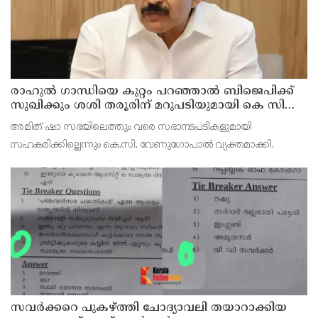
രാഹുല്‍ ഗാന്ധിയെ കുറ്റം പറഞ്ഞാല്‍ ബിജെപിക്ക്
സുഖിക്കും ശശി തരൂരിന് മറുപടിയുമായി കെ സി
വേണുഗോപാല്‍
അമിത് ഷാ സഭയിലെത്തും വരെ സഭാനടപടികളുമായി
സഹകരിക്കില്ലെന്നും കെ.സി. വേണുഗോപാല്‍ വ്യക്തമാക്കി.
സവര്‍ക്കറെ പുകഴ്ത്തി ചോദ്യാവലി തയാറാക്കിയ