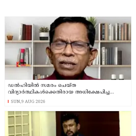
ഡൽഹിയിൽ സമരം ചെയ്ത
വിദ്യാർത്ഥികൾക്കെതിരായ അധിക്ഷേപിച്ച
കേസില്‍ സംഘപരിവാർ സഹയാത്രികൻ ടി ജി
SUN,9 AUG 2026
മോഹന്‍ദാസ് കസ്റ്റഡിയിൽ