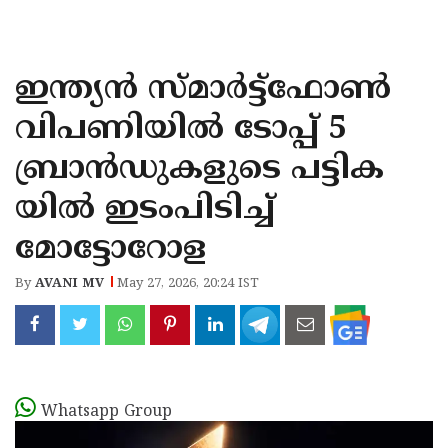
KOZHIKODE
WAYANAD
ഇന്ത്യൻ സ്‌മാർട്ട്ഫോൺ
KANNUR
വിപണിയിൽ ടോപ്പ് 5
KASARAGOD
ബ്രാൻഡുകളുടെ പട്ടിക
യിൽ ഇടംപിടിച്ച്‌
മോട്ടോറോള
By
AVANI MV
May 27, 2026, 20:24 IST
Whatsapp Group