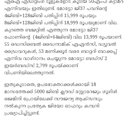
എഐ എഡിറ്റിംഗ് ടൂളുകളോട് കൂടിയ 50എംപി ക്യാമറ
എന്നിവയും ഇതിലുണ്ട്. മോട്ടോ ജി37 പവറിൻ്റെ
4ജിബി+128ജിബി പതിപ്പിന് 15,999 രൂപയും
8ജിബി+128ജിബി പതിപ്പിന് 18,999 രൂപയുമാണ് വില.
കുറഞ്ഞ ബജറ്റിൽ എത്തുന്ന മോട്ടോ ജി37
ഫോണിൻ്റെ (4ജിബി+64ജിബി) വില 13,999 രൂപയാണ്.
55 ഡെസിബെൽ ഡൈനാമിക് എഎൻസി, ഡ്യുവൽ
ഡ്രൈവറുകൾ, 53 മണിക്കൂർ വരെ ബാറ്ററി ബാക്കപ്പ്
എന്നിവ വാഗ്‌ദാനം ചെയ്യുന്ന മോട്ടോ ബഡ്‌സ് 2
ഇയർബഡ്‌സ് 2,799 രൂപയ്ക്കാണ്
വിപണിയിലെത്തുന്നത്.
ഇതുകൂടാതെ, ഉപഭോക്താക്കൾക്കായി 18
മാസത്തേക്ക് 5000 ജിബി ക്ലൗഡ് സ്റ്റോറേജും ഗൂഗിൾ
ജെമിനി പ്രോയിലേക്ക് സൗജന്യ ആക്‌സസും
നൽകുന്ന പ്രത്യേക ജിയോ ഓഫറും കമ്പനി
പ്രഖ്യാപിച്ചിട്ടുണ്ട്.