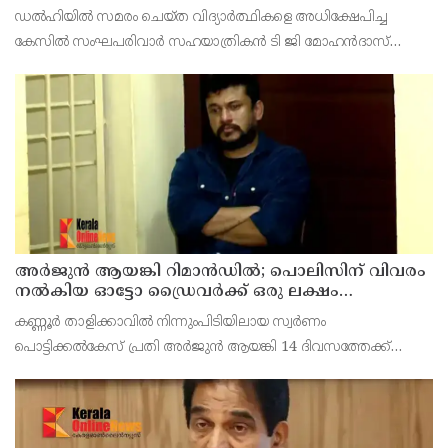
സഹയാത്രികൻ ടി ജി മോഹന്‍ദാസ് കസ്റ്റഡിയിൽ
ഡല്‍ഹിയില്‍ സമരം ചെയ്ത വിദ്യാര്‍ത്ഥികളെ അധിക്ഷേപിച്ച
കേസില്‍ സംഘപരിവാര്‍ സഹയാത്രികന്‍ ടി ജി മോഹന്‍ദാസ്
പൊലീസ് കസ്റ്റഡിയില്‍. എറണാകുളം മട്ടാഞ്ചേരിയിലെ വീട്ടില്‍
റെയ്ഡ്
അര്‍ജുന്‍ ആയങ്കി റിമാന്‍ഡില്‍; പൊലിസിന് വിവരം
നൽകിയ ഓട്ടോ ഡ്രൈവർക്ക് ഒരു ലക്ഷം
പാരിതോഷികം നൽകുമെന്ന് മന്ത്രി
കണ്ണൂർ താളിക്കാവിൽ നിന്നുംപിടിയിലായ സ്വർണം
പൊട്ടിക്കൽകേസ് പ്രതി അര്‍ജുന്‍ ആയങ്കി 14 ദിവസത്തേക്ക്
റിമാന്‍ഡില്‍. കൂത്തുപറമ്പ് ജുഡീഷ്യൽ ഫസ്ക്ളാസ്
മജിസ്‌ട്രേറ്റാണ് റിമാൻഡ് ചെയ്തത് പ്രതിയെ തലശേരി സബ്
ജയില