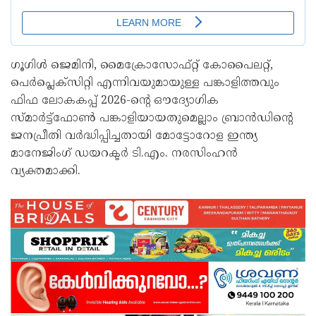
ഗൂഗിൾ ജെമിനി, മൈക്രോസോഫ്റ്റ് കോപൈലറ്റ്,
പെർപ്ലെക്‌സിറ്റി എന്നിവയുമായുള്ള പങ്കാളിത്തവും
ഫിഫ ലോകകപ്പ് 2026-ൻ്റെ ഔദ്യോഗിക
സ്‌മാർട്ട്ഫോൺ പങ്കാളിയായതുമെല്ലാം ബ്രാൻഡിൻ്റെ
ജനപ്രീതി വർദ്ധിപ്പിച്ചതായി മോട്ടോറോള ഇന്ത്യ
മാനേജിംഗ് ഡയറക്ടർ ടി.എം. നരസിംഹൻ
വ്യക്തമാക്കി.