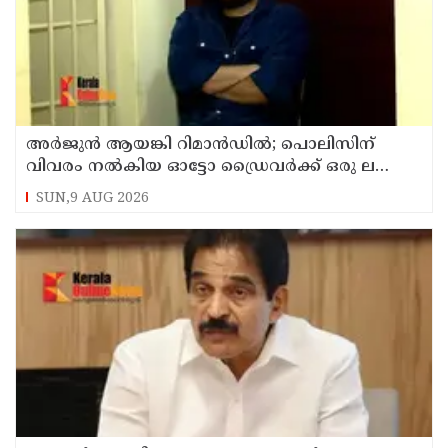
അര്‍ജുന്‍ ആയങ്കി റിമാന്‍ഡില്‍; പൊലിസിന്
വിവരം നൽകിയ ഓട്ടോ ഡ്രൈവർക്ക് ഒരു ലക്ഷം
പാരിതോഷികം നൽകുമെന്ന് മന്ത്രി
SUN,9 AUG 2026