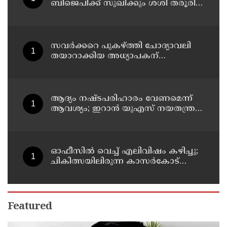
ബിജെപിക്ക് സുഖിക്കും ശശി തരൂരിന്
മറുപടിയുമായി കെ സി
വേണുഗോപാല്‍
സവര്‍ക്കറെ പുകഴ്ത്തി ചോദ്യാവലി
തയാറാക്കിയ അധ്യാപകന്
സസ്‌പെന്‍ഷന്‍
ആദ്യം നഷ്ടപരിഹാരം വേണമെന്ന്
ആവശ്യം; ഇറാന്‍ യുഎസ് നയതന്ത്ര
നീക്കങ്ങളില്‍ അനിശ്ചിതത്വം
ഓഫീസില്‍ വെച്ച് എലിവിഷം കഴിച്ചു;
ചികിത്സയിലിരുന്ന കാസര്‍കോട്
കളക്ടറേറ്റിലെ സീനിയര്‍ ക്ലര്‍ക്ക് മരിച്ചു
Featured