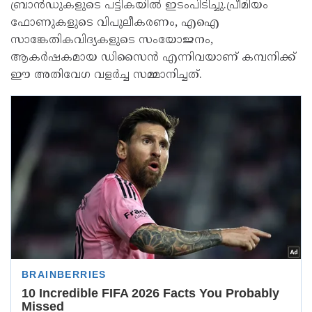
ബ്രാൻഡുകളുടെ പട്ടികയിൽ ഇടംപിടിച്ചു.പ്രീമിയം
ഫോണുകളുടെ വിപുലീകരണം, എഐ
സാങ്കേതികവിദ്യകളുടെ സംയോജനം,
ആകർഷകമായ ഡിസൈൻ എന്നിവയാണ് കമ്പനിക്ക്
ഈ അതിവേഗ വളർച്ച സമ്മാനിച്ചത്.