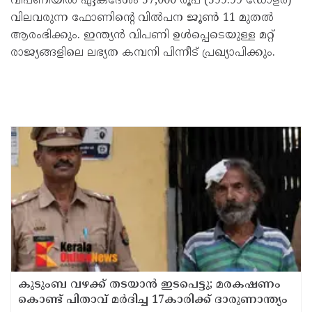
വിപണിയിൽ ഏകദേശം 57,000 രൂപ (599.99 ഡോളർ)
വിലവരുന്ന ഫോണിന്റെ വിൽപന ജൂൺ 11 മുതൽ
ആരംഭിക്കും. ഇന്ത്യൻ വിപണി ഉൾപ്പെടെയുള്ള മറ്റ്
രാജ്യങ്ങളിലെ ലഭ്യത കമ്പനി പിന്നീട് പ്രഖ്യാപിക്കും.
കുടുംബ വഴക്ക് തടയാന്‍ ഇടപെട്ടു; മരകഷണം
കൊണ്ട് പിതാവ് മർദിച്ച 17കാരിക്ക് ദാരുണാന്ത്യം