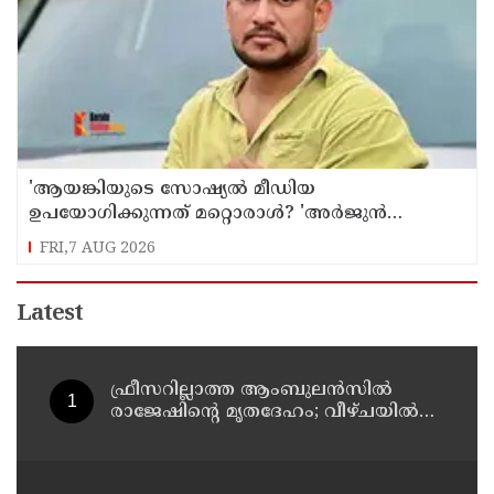
'ആയങ്കിയുടെ സോഷ്യൽ മീഡിയ
ഉപയോഗിക്കുന്നത് മറ്റൊരാൾ? 'അർജുൻ
ആയങ്കിയെ പൂട്ടാനൊരുങ്ങി പൊലീസ്';
FRI,7 AUG 2026
കൊച്ചിയിൽ വ്യാപക പരിശോധന
Latest
ഫ്രീസറില്ലാത്ത ആംബുലൻസിൽ
രാജേഷിൻ്റെ മൃതദേഹം; വീഴ്ചയിൽ
വിശദീകരണം തേടി കണ്ണൂർ
എഡിഎം