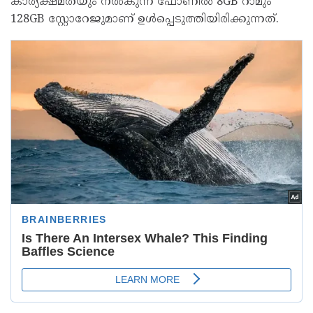
കാര്യക്ഷമതയും നൽകുന്ന ഫോണിൽ 8GB റാമും
128GB സ്റ്റോറേജുമാണ് ഉൾപ്പെടുത്തിയിരിക്കുന്നത്.