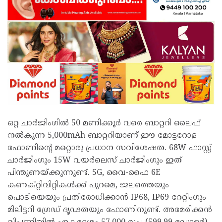
ഒറ്റ ചാർജിംഗിൽ 50 മണിക്കൂർ വരെ ബാറ്ററി ലൈഫ്
നൽകുന്ന 5,000mAh ബാറ്ററിയാണ് ഈ മോട്ടറോള
ഫോണിന്റെ മറ്റൊരു പ്രധാന സവിശേഷത. 68W ഫാസ്റ്റ്
ചാർജിംഗും 15W വയർലെസ് ചാർജിംഗും ഇത്
പിന്തുണയ്ക്കുന്നുണ്ട്. 5G, വൈ-ഫൈ 6E
കണക്റ്റിവിറ്റികൾക്ക് പുറമെ, ജലത്തെയും
പൊടിയെയും പ്രതിരോധിക്കാൻ IP68, IP69 റേറ്റിംഗും
മിലിട്ടറി ഗ്രേഡ് ദൃഢതയും ഫോണിനുണ്ട്. അമേരിക്കൻ