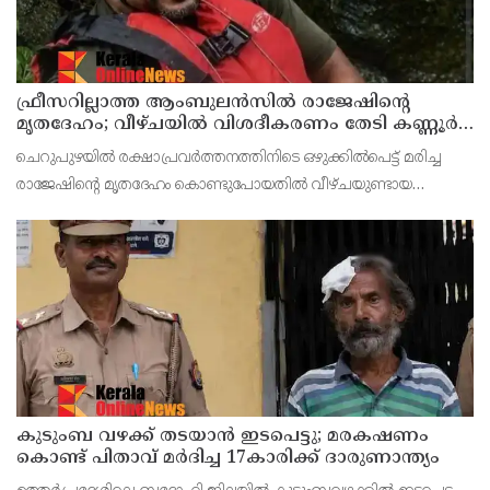
ഫ്രീസറില്ലാത്ത ആംബുലൻസിൽ രാജേഷിൻ്റെ
മൃതദേഹം; വീഴ്ചയിൽ വിശദീകരണം തേടി കണ്ണൂർ
എഡിഎം
ചെറുപുഴയിൽ രക്ഷാപ്രവർത്തനത്തിനിടെ ഒഴുക്കിൽപെട്ട് മരിച്ച
രാജേഷിന്‍റെ മൃതദേഹം കൊണ്ടുപോയതിൽ വീഴ്ചയുണ്ടായ
സംഭവത്തിൽ പയ്യന്നൂർ തഹസീൽദാരോടും പരിയാരം മെഡിക്കൽ
കോളേജ് സൂപ്രണ്ടിനോടും വിശദീകരണം തേടി
കുടുംബ വഴക്ക് തടയാന്‍ ഇടപെട്ടു; മരകഷണം
കൊണ്ട് പിതാവ് മർദിച്ച 17കാരിക്ക് ദാരുണാന്ത്യം