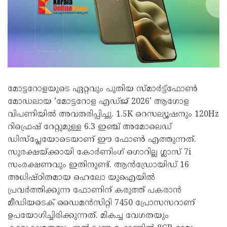
മോട്ടറോളയുടെ ഏറ്റവും പുതിയ സ്മാർട്ട്ഫോൺ
മോഡലായ ‘മോട്ടറോള എഡ്ജ് 2026’ ആഗോള
വിപണിയിൽ അവതരിപ്പിച്ചു. 1.5K റെസല്യൂഷനും 120Hz
റിഫ്രെഷ് റേറ്റുമുള്ള 6.3 ഇഞ്ച് അമോലെഡ്
ഡിസ്പ്ലേയോടെയാണ് ഈ ഫോൺ എത്തുന്നത്.
സുരക്ഷയ്ക്കായി കോർണിംഗ് ഗൊറില്ല ഗ്ലാസ് 7i
സംരക്ഷണവും ഇതിനുണ്ട്. ആൻഡ്രോയിഡ് 16
അധിഷ്ഠിതമായ ഹെലോ യുഐയിൽ
പ്രവർത്തിക്കുന്ന ഫോണിന് കരുത്ത് പകരാൻ
മീഡിയടെക് ഡൈമൻസിറ്റി 7450 പ്രോസസറാണ്
ഉപയോഗിച്ചിരിക്കുന്നത്. മികച്ച വേഗതയും