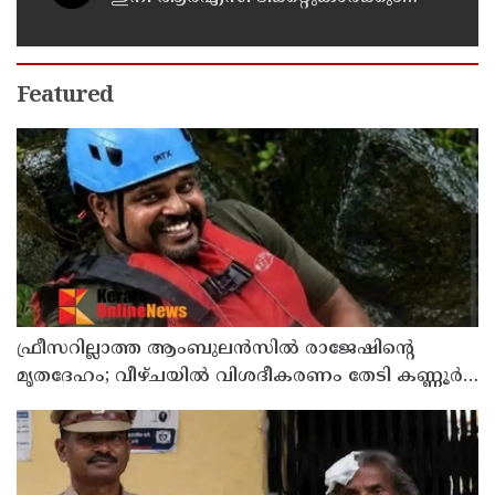
കമ്പിളിപ്പുതപ്പ് ലഭിക്കും
Featured
ഫ്രീസറില്ലാത്ത ആംബുലൻസിൽ രാജേഷിൻ്റെ
മൃതദേഹം; വീഴ്ചയിൽ വിശദീകരണം തേടി കണ്ണൂർ
എഡിഎം