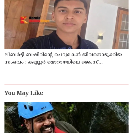
ലിബർട്ടി ബഷീറിന്റെ ചെറുമകൻ ജീവനൊടുക്കിയ
സംഭവം : കണ്ണൂർ മൊറാഴയിലെ ജെംസ്
ഇൻ്റർനാഷനൽ സ്കൂളിലെ പ്രധാന
അധ്യാപികക്കെതിരെ പരാതിയുമായിബന്ധുക്കൾ
You May Like