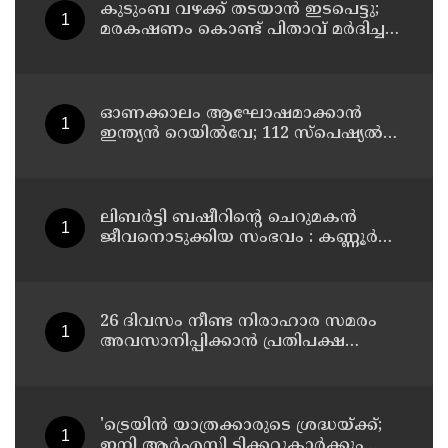
കുടുംബ വഴക്ക് തടയാന്‍ ഇടപെട്ടു;
മരകഷണം കൊണ്ട് പിതാവ് മർദിച്ച
17കാരിക്ക് ദാരുണാന്ത്യം
ഓണക്കാലം ആഘോഷമാക്കാൻ
ഇന്ത്യൻ റെയിൽവേ; 112 സ്പെഷ്യൽ
ട്രെയിനുകൾ, ടിക്കറ്റ് ബുക്കിംഗുകൾ
ഉടൻ ആരംഭിക്കും
ലിബർട്ടി ബഷീറിന്റെ ചെറുമകൻ
ജീവനൊടുക്കിയ സംഭവം : കണ്ണൂർ
മൊറാഴയിലെ ജെംസ്
ഇൻ്റർനാഷനൽ സ്കൂളിലെ പ്രധാന
അധ്യാപികക്കെതിരെ
പരാതിയുമായിബന്ധുക്കൾ
26 ദിവസം നീണ്ട നിരാഹാര സമരം
അവസാനിപ്പിക്കാൻ പ്രതിപക്ഷ
നേതാവ് രാഹുൽ ഗാന്ധിയുടെ
സഹായം തേടിയിരുന്നു ; സോനം
വാങ്ചുക്
'ട്രെയിൻ യാത്രക്കാരുടെ ശ്രദ്ധയ്ക്ക്‌;
ഇനി ആർഎസി ടിക്കറ്റുകാർക്കും