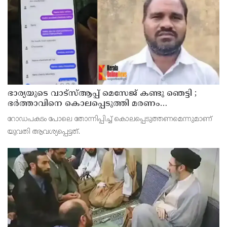
ഭാര്യയുടെ വാട്സ്ആപ്പ് മെസേജ് കണ്ടു ഞെട്ടി ;
ഭര്‍ത്താവിനെ കൊലപ്പെടുത്തി മരണം
റോഡപകടമാക്കി മാറ്റാന്‍ കാമുകനുമായി
റോഡപകടം പോലെ തോന്നിപ്പിച്ച് കൊലപ്പെടുത്തണമെന്നുമാണ്
പദ്ധതിയിട്ട യുവതിയും സുഹൃത്തും ഒളിവില്‍
യുവതി ആവശ്യപ്പെട്ടത്.