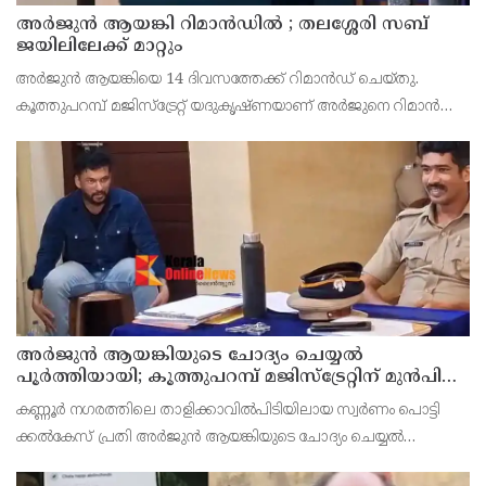
അര്‍ജുന്‍ ആയങ്കി റിമാന്‍ഡില്‍ ; തലശ്ശേരി സബ്
ജയിലിലേക്ക് മാറ്റും
അർജുൻ ആയങ്കിയെ 14 ദിവസത്തേക്ക് റിമാൻഡ് ചെയ്തു.
കൂത്തുപറമ്പ് മജിസ്ട്രേറ്റ് യദുകൃഷ്ണയാണ് അർജുനെ റിമാൻഡ്
ചെയ്തത്. ആഭ്യന്തര മന്ത്രി രമേശ് ചെന്നിത്തലയെ
ഭീഷണിപ്പെടുത്തിയെന്നാരോപിച്ച് ‌
അര്‍ജുന്‍ ആയങ്കിയുടെ ചോദ്യം ചെയ്യല്‍
പൂര്‍ത്തിയായി; കൂത്തുപറമ്പ് മജിസ്ട്രേറ്റിന് മുൻപില്‍
ഹാജരാക്കും
കണ്ണൂർ നഗരത്തിലെ താളിക്കാവിൽപിടിയിലായ സ്വർണം പൊട്ടി
ക്കൽകേസ് പ്രതി അര്‍ജുന്‍ ആയങ്കിയുടെ ചോദ്യം ചെയ്യല്‍
പൂര്‍ത്തിയായി. കൂത്തുപറമ്പ് മജിസ് ട്രേറ്റിന് മുന്നില്‍