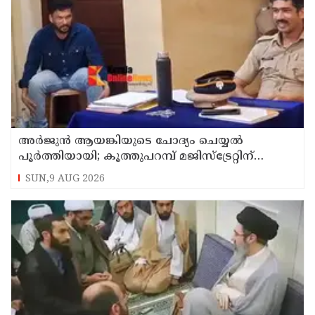
അര്‍ജുന്‍ ആയങ്കിയുടെ ചോദ്യം ചെയ്യല്‍
പൂര്‍ത്തിയായി; കൂത്തുപറമ്പ് മജിസ്ട്രേറ്റിന്
മുൻപില്‍ ഹാജരാക്കും
SUN,9 AUG 2026