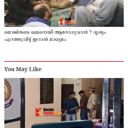
മൊജ്തബ ഖമനെയി ആരോഗ്യവാന്‍ ? ദൃശ്യം
പുറത്തുവിട്ട് ഇറാന്‍ മാധ്യമം
You May Like