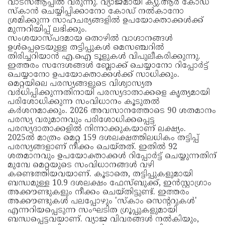
വാട്‌സ്ആപ്പിൽ വരുന്നു. വ്യാജമായി ക്യു.ആർ കോഡ്
സ്കാൻ ചെയ്യിപ്പിക്കാനോ കോഡ് നൽകാനോ
ശ്രമിക്കുന്ന സാഹചര്യങ്ങളിൽ ഉപയോക്താക്കൾക്ക്
മുന്നറിയിപ്പ് ലഭിക്കും.
സംശയാസ്പദമായ തൊഴിൽ വാഗ്ദാനങ്ങൾ
ഉൾപ്പെടെയുള്ള തട്ടിപ്പുകൾ മെസഞ്ചറിൽ
തിരിച്ചറിയാൻ എ.ഐ ടൂളുകൾ വിപുലീകരിക്കുന്നു.
ഇത്തരം സന്ദേശങ്ങൾ ബ്ലോക്ക് ചെയ്യാനോ റിപ്പോർട്ട്
ചെയ്യാനോ ഉപയോക്താക്കൾക്ക് സാധിക്കും.
മെറ്റയിലെ പരസ്യങ്ങളുടെ വിശ്വാസ്യത
വർധിപ്പിക്കുന്നതിനായി പരസ്യദാതാക്കളെ കൃത്യമായി
പരിശോധിക്കുന്ന സംവിധാനം കൂടുതൽ
കർശനമാക്കും. 2026 അവസാനത്തോടെ 90 ശതമാനം
പരസ്യ വരുമാനവും പരിശോധിക്കപ്പെട്ട
പരസ്യദാതാക്കളിൽ നിന്നാക്കുകയാണ് ലക്ഷ്യം.
2025ൽ മാത്രം മെറ്റ 159 ദശലക്ഷത്തിലധികം തട്ടിപ്പ്
പരസ്യങ്ങളാണ് നീക്കം ചെയ്തത്. ഇതിൽ 92
ശതമാനവും ഉപയോക്താക്കൾ റിപ്പോർട്ട് ചെയ്യുന്നതിന്
മുമ്പേ മെറ്റയുടെ സംവിധാനങ്ങൾ വഴി
കണ്ടെത്തിയവയാണ്. കൂടാതെ, തട്ടിപ്പുകളുമായി
ബന്ധമുള്ള 10.9 ദശലക്ഷം ഫേസ്ബുക്ക്, ഇൻസ്റ്റാഗ്രാം
അക്കൗണ്ടുകളും നീക്കം ചെയ്തിട്ടുണ്ട്. ഇത്തരം
അക്കൗണ്ടുകൾ പലപ്പോഴും 'സ്‌കാം സെന്ററുകൾ'
എന്നറിയപ്പെടുന്ന സംഘടിത ഗ്രൂപ്പുകളുമായി
ബന്ധപ്പെട്ടവയാണ്. വ്യാജ വിവരങ്ങൾ നൽകിയും,