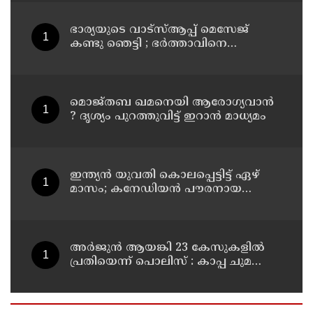
ഭാര്യയുടെ വാട്സ്ആപ്പ് മെസേജ്
കണ്ടു ഞെട്ടി ; ഭര്‍ത്താവിനെ
കൊലപ്പെടുത്തി മരണം
റോഡപകടമാക്കി മാറ്റാന്‍
കാമുകനുമായി പദ്ധതിയിട്ട
യുവതിയും സുഹൃത്തും ഒളിവില്‍
മൊജ്തബ ഖമനെയി ആരോഗ്യവാന്‍
? ദൃശ്യം പുറത്തുവിട്ട് ഇറാന്‍ മാധ്യമം
ഇന്ത്യന്‍ യുവതി കൊലപ്പെട്ടിട്ട് ഏഴ്
മാസം; കനേഡിയന്‍ പൗരനായ
പങ്കാളി അറസ്റ്റില്‍
അര്‍ജുന്‍ ആയങ്കി 23 കേസുകളില്‍
പ്രതിയെന്ന് പൊലിസ് : കാപ്പ ചുമത്തി
ജയിലില്‍ അടക്കാന്‍ നീക്കം