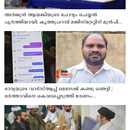
അര്‍ജുന്‍ ആയങ്കിയുടെ ചോദ്യം ചെയ്യല്‍
പൂര്‍ത്തിയായി; കൂത്തുപറമ്പ് മജിസ്ട്രേറ്റിന് മുൻപില്‍
ഹാജരാക്കും
ഭാര്യയുടെ വാട്സ്ആപ്പ് മെസേജ് കണ്ടു ഞെട്ടി ;
ഭര്‍ത്താവിനെ കൊലപ്പെടുത്തി മരണം
റോഡപകടമാക്കി മാറ്റാന്‍ കാമുകനുമായി
പദ്ധതിയിട്ട യുവതിയും സുഹൃത്തും ഒളിവില്‍