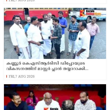
FRI,7 AUG 2026
കണ്ണൂർ കെഎസ്ആർടിസി ഡിപ്പോയുടെ
വികസനത്തിന് മാസ്റ്റർ പ്ലാൻ തയ്യാറാക്കി
സമർപ്പിക്കും : ടി ഒ മോഹനൻ എം എൽ എ
FRI,7 AUG 2026