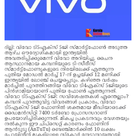
ദില്ലി: വിവോ ടി5എക്‌സ് 5ജി സ്‍മാർട്ട്ഫോൺ അടുത്ത
ആഴ്‌ച ഔദ്യോഗികമായി ഇന്ത്യയിൽ
അവതരിപ്പിക്കുമെന്ന് വിവോ അറിയിച്ചു. ചൈന
ആസ്ഥാനമായ കമ്പനിയുടെ ടി-സീരീസ്
സ്‍മാർട്ട്ഫോണുകളുടെ നിരയിലേക്ക് എത്തുന്ന
പുതിയ മോഡൽ മാർച്ച് 17-ന് ഉച്ചയ്ക്ക് 12 മണിക്ക്
ഇന്ത്യയിൽ ലോഞ്ച് ചെയ്യപ്പെടും. കഴിഞ്ഞ വർഷം
മാർച്ചിൽ പുറത്തിറങ്ങിയ വിവോ ടി4എക്‌സ് 5ജിയുടെ
പിന്‍ഗാമിയായാണ് പുതിയ ഫോൺ എത്തുന്നത്.
വിവോ ടി5എക്‌സ് 5ജി: സവിശേഷതകള്‍ എന്തെല്ലാം?
കമ്പനി പുറത്തുവിട്ട വിവരങ്ങൾ പ്രകാരം, വിവോ
ടി5എക്‌സ് 5ജി ഫോണില്‍ ശക്തമായ മീഡിയാടെക്ക്
ഡൈമൻസിറ്റി 7400 ടർബോ പ്രോസസറാണ്
ഉപയോഗിച്ചിരിക്കുന്നത്. മികച്ച പ്രകടനവും വേഗതയും
നൽകുന്ന ഈ ചിപ്സെറ്റ് കാരണം ഫോണിന്
ആൻടുടു (AnTuTu) ബെഞ്ച്മാർക്കിൽ 10 ലക്ഷം
പോയിന്‍റിന് മുകളിലുള്ള സ്കോർ നേടാനായതായി