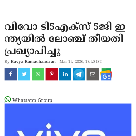
KOZHIKODE
WAYANAD
വിവോ ടി5എക്‌സ് 5ജി ഇ
KANNUR
ന്ത്യയിൽ ലോഞ്ച് തീയതി
KASARAGOD
പ്രഖ്യാപിച്ചു
By
Kavya Ramachandran
Mar 12, 2026, 18:20 IST
Whatsapp Group