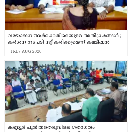
വയോജനങ്ങൾക്കെതിരെയുള്ള അതിക്രമങ്ങൾ ;
കർശന നടപടി സ്വീകരിക്കുമെന്ന് കമ്മീഷൻ
FRI,7 AUG 2026
കണ്ണൂർ പുതിയതെരുവിലെ ഗതാഗതം