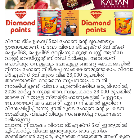
വിവോ ടി5എക്‌സ് 5ജി ഫോണിന്‍റെ ദൃഢതയും
ശ്രദ്ധേയമാണ്. വിവോ വിവോ ടി5എക്‌സ് 5ജിയ്‌ക്ക്
ഐപി68, ഐപി69 റേറ്റിംഗുകളുള്ള ഡസ്റ്റ്-ആൻഡ്-
വാട്ടർ റെസിസ്റ്റന്‍റ് ബിൽഡ് ലഭിക്കും. അതായത്
പൊടിയും വെള്ളവും പോലുള്ള ബാഹ്യ ഘടകങ്ങളിൽ
നിന്നും ഫോണിന് മികച്ച സംരക്ഷണമുണ്ടാകും. വിവോ
ടി5എക്‌സ് 5ജിയുടെ വില 23,000 രൂപയിൽ
താഴെയായിരിക്കാമെന്ന സൂചനയും കമ്പനി
നൽകിയിട്ടുണ്ട്. വിവോ പുറത്തിറക്കിയ ഒരു ടീസറിൽ,
2026 മാർച്ച് 5-നുള്ള അവസ്ഥപ്രകാരം 23,000 രൂപയിൽ
താഴെ വിലയുള്ള സ്‌മാർട്ട്ഫോണുകളിൽ “ഏറ്റവും
വേഗതയേറിയ ഫോൺ” എന്ന നിലയിൽ ഇതിനെ
വിശേഷിപ്പിച്ചിരുന്നു. ഇതിലൂടെ ഫോണിന്‍റെ പ്രകടന
ശേഷിയും വിലപരിധിയും സംബന്ധിച്ച സൂചനകൾ
ലഭിക്കുന്നു.
ലോഞ്ചിന് ശേഷം വിവോ ടി5എക്‌സ് 5ജി ഇന്ത്യയിൽ
ഫ്ലിപ്‌കാര്‍ട്ട്, വിവോ ഇന്ത്യയുടെ ഔദ്യോഗിക
ഓൺലൈൻ സ്റ്റോർ, കൂടാതെ രാജ്യത്തെ അംഗീകൃത