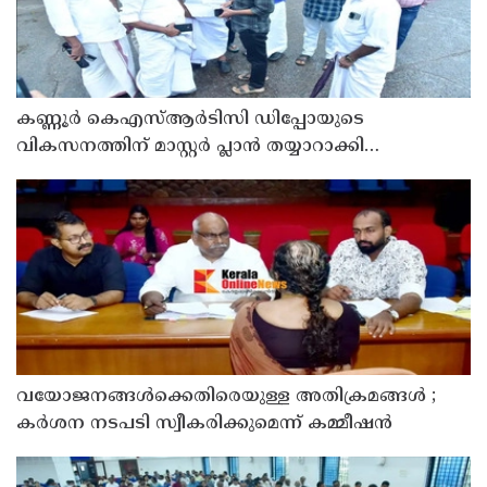
കണ്ണൂർ കെഎസ്ആർടിസി ഡിപ്പോയുടെ
വികസനത്തിന് മാസ്റ്റർ പ്ലാൻ തയ്യാറാക്കി
സമർപ്പിക്കും : ടി ഒ മോഹനൻ എം എൽ എ
വയോജനങ്ങൾക്കെതിരെയുള്ള അതിക്രമങ്ങൾ ;
കർശന നടപടി സ്വീകരിക്കുമെന്ന് കമ്മീഷൻ