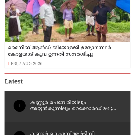
മൈനിങ് ആൻഡ്​ ജിയോളജി ഉദ്യോഗസ്ഥർ
കോളയാട് കൂവ ഉന്നതി സന്ദർശിച്ചു
FRI,7 AUG 2026
Latest
കണ്ണൂർ ചെമ്പേരിയിലും
അയ്യൻകുന്നിലും റെക്കോർഡ് മഴ ;
ഉദയഗിരിയിൽ നേരിയ ഉരുൾപൊട്ടൽ;
13 പേരെ ക്യാമ്പിലേക്ക് മാറ്റി
കണ്ണൂർ കെഎസ്ആർടിസി