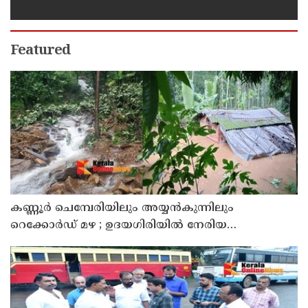
സന്ദർശിച്ചു
Featured
കണ്ണൂർ ചെമ്പേരിയിലും അയ്യൻകുന്നിലും
റെക്കോർഡ് മഴ ; ഉദയഗിരിയിൽ നേരിയ
ഉരുൾപൊട്ടൽ; 13 പേരെ ക്യാമ്പിലേക്ക് മാറ്റി